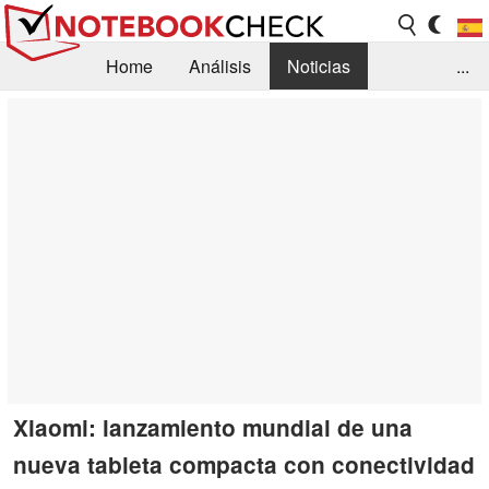
Home
Análisis
Noticias
...
FAQ/Técnica
Biblioteca
Orientación para la Compra
Busca
Contacto
Xiaomi: lanzamiento mundial de una
nueva tableta compacta con conectividad