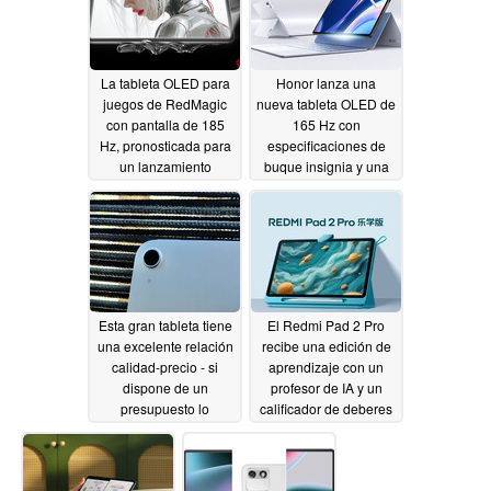
La tableta OLED para
Honor lanza una
juegos de RedMagic
nueva tableta OLED de
con pantalla de 185
165 Hz con
Hz, pronosticada para
especificaciones de
un lanzamiento
buque insignia y una
inminente
gran batería
04/26/2026
04/23/2026
Esta gran tableta tiene
El Redmi Pad 2 Pro
una excelente relación
recibe una edición de
calidad-precio - si
aprendizaje con un
dispone de un
profesor de IA y un
presupuesto lo
calificador de deberes
suficientemente
04/22/2026
grande
04/22/2026