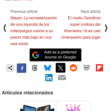
Previous article
Next article
Steam: La remasterización
El modo Overdrive
de una leyenda de los
super ruidoso del
⟨
⟩
videojuegos vuelve a su
Alienware 16 es casi
precio más bajo en una
innecesario para jugar
rara venta
Add as a preferred
source on Google
Artículos relacionados