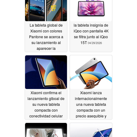
La tableta global de
la tableta insignia de
Xiaomi con colores
iQoo con pantalla 4K
Pantone se acerca a
se filtra junto al iQoo
su lanzamiento al
15T
04/29/2026
aparecer la
certificación
05/05/2026
Xiaomi confirma el
Xiaomi lanza
lanzamiento glboal de
internacionalmente
su nueva tableta
una nueva tableta
compacta con
compacta con un
conectividad celular
precio asequible y
conectividad celular
04/28/2026
04/28/2026