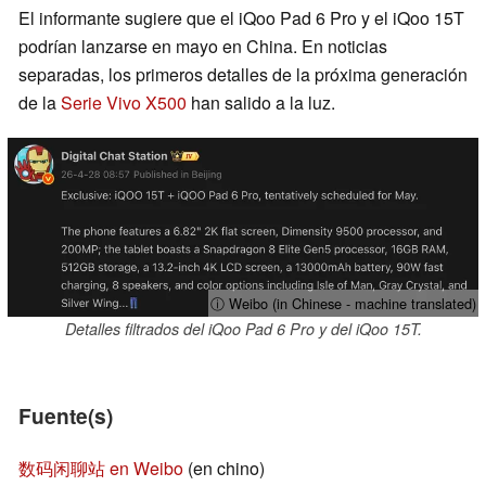
El informante sugiere que el iQoo Pad 6 Pro y el iQoo 15T
podrían lanzarse en mayo en China. En noticias
separadas, los primeros detalles de la próxima generación
de la
Serie Vivo X500
han salido a la luz.
ⓘ Weibo (in Chinese - machine translated)
Detalles filtrados del iQoo Pad 6 Pro y del iQoo 15T.
Fuente(s)
数码闲聊站 en Weibo
(en chino)