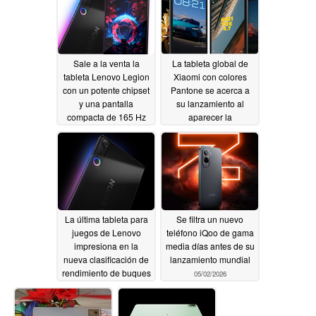
05/06/2026
Sale a la venta la
La tableta global de
tableta Lenovo Legion
Xiaomi con colores
con un potente chipset
Pantone se acerca a
y una pantalla
su lanzamiento al
compacta de 165 Hz
aparecer la
certificación
05/06/2026
05/05/2026
La última tableta para
Se filtra un nuevo
juegos de Lenovo
teléfono iQoo de gama
impresiona en la
media días antes de su
nueva clasificación de
lanzamiento mundial
rendimiento de buques
05/02/2026
insignia de AnTuTu
05/04/2026