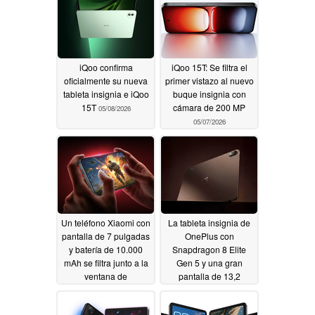
iQoo confirma
iQoo 15T: Se filtra el
oficialmente su nueva
primer vistazo al nuevo
tableta insignia e iQoo
buque insignia con
15T
cámara de 200 MP
05/08/2026
05/07/2026
Un teléfono Xiaomi con
La tableta insignia de
pantalla de 7 pulgadas
OnePlus con
y batería de 10.000
Snapdragon 8 Elite
mAh se filtra junto a la
Gen 5 y una gran
ventana de
pantalla de 13,2
lanzamiento
pulgadas ya está
05/06/2026
disponible en la India