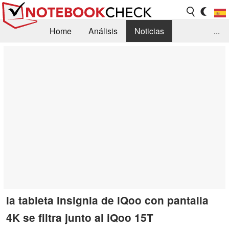
Home
Análisis
Noticias
...
FAQ/Técnica
Biblioteca
Orientación para la Compra
Busca
Contacto
la tableta insignia de iQoo con pantalla
4K se filtra junto al iQoo 15T