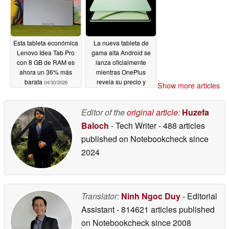
Esta tableta económica
La nueva tableta de
Lenovo Idea Tab Pro
gama alta Android se
con 8 GB de RAM es
lanza oficialmente
ahora un 36% más
mientras OnePlus
barata
revela su precio y
04/30/2026
Show more articles
características
04/30/2026
Editor of the
original article
:
Huzefa
Baloch
- Tech Writer
- 488 articles
published on Notebookcheck
since
2024
Translator:
Ninh Ngoc Duy
- Editorial
Assistant
- 814621 articles published
on Notebookcheck
since 2008