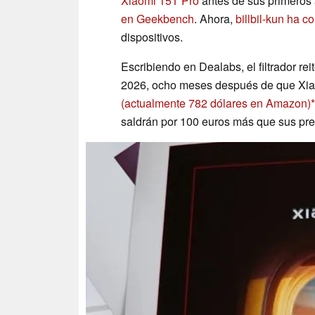
Xiaomi 15T Pro
antes de sus primeros 
en Geekbench
. Ahora,
billbil-kun ha c
dispositivos.
Escribiendo en Dealabs, el filtrador r
2026, ocho meses después de que Xia
(actualmente 782 dólares en Amazon)
saldrán por 100 euros más que sus pr