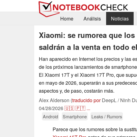
Home
Análisis
Noticias
Xiaomi: se rumorea que lo
saldrán a la venta en todo
Han aparecido en Internet los precios y las e
de los próximos lanzamientos de smartphon
El Xiaomi 17T y el Xiaomi 17T Pro, que sup
en mayo de 2026, superarán a sus predeces
aspectos y, de paso, costarán más.
Alex Alderson (
traducido por
DeepL / Ninh D
04/28/2026
🇺🇸
🇵🇹
...
Android
Smartphone
Leaks / Rumors
Parece que los rumores sobre la sustit