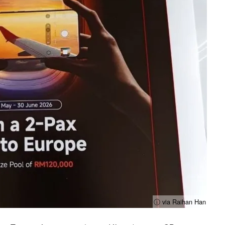
ⓘ via Raihan Han