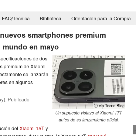
FAQ/Técnica
Biblioteca
Orientación para la Compra
s nuevos smartphones premium
 el mundo en mayo
specificaciones de dos
es premium de Xiaomi.
uestamente se lanzarán
ores en algunos
uy),
Publicado
ⓘ via Tecno Blog
Un supuesto vistazo al Xiaomi 17T
antes de su lanzamiento oficial.
ución del
Xiaomi 15T
y