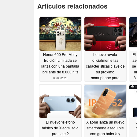
Artículos relacionados
Honor 600 Pro Molly
Lenovo revela
El
Edición Limitada se
oficialmente las
as
lanza con una pantalla
características clave de
se
brillante de 8.000 nits
su próximo
u
smartphone para
8
05/06/2026
juegos
05/05/2026
El nuevo teléfono
Xiaomi lanza un nuevo
básico de Xiaomi sólo
smartphone asequible
promete 2
con gran batería y