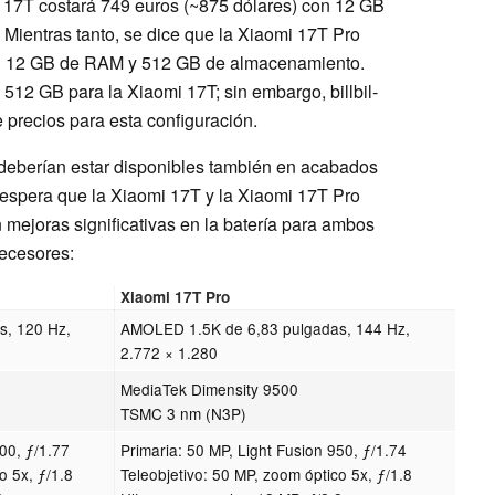
 17T costará 749 euros (~875 dólares) con 12 GB
ientras tanto, se dice que la Xiaomi 17T Pro
con 12 GB de RAM y 512 GB de almacenamiento.
512 GB para la Xiaomi 17T; sin embargo, billbil-
 precios para esta configuración.
eberían estar disponibles también en acabados
 espera que la Xiaomi 17T y la Xiaomi 17T Pro
 mejoras significativas en la batería para ambos
ecesores:
Xiaomi 17T Pro
s, 120 Hz,
AMOLED 1.5K de 6,83 pulgadas, 144 Hz,
2.772 × 1.280
MediaTek Dimensity 9500
TSMC 3 nm (N3P)
800, ƒ/1.77
Primaria: 50 MP, Light Fusion 950, ƒ/1.74
o 5x, ƒ/1.8
Teleobjetivo: 50 MP, zoom óptico 5x, ƒ/1.8