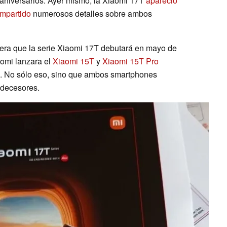
aniversarios. Ayer mismo, la Xiaomi 17T
apareció
ompartido
numerosos detalles sobre ambos
eitera que la serie Xiaomi 17T debutará en mayo de
omi lanzara el
Xiaomi 15T
y
Xiaomi 15T Pro
. No sólo eso, sino que ambos smartphones
edecesores.