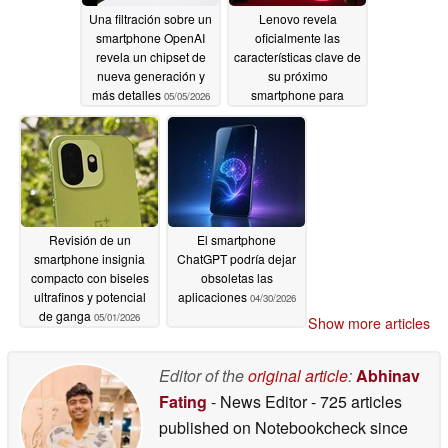
Una filtración sobre un
Lenovo revela
smartphone OpenAI
oficialmente las
revela un chipset de
características clave de
nueva generación y
su próximo
más detalles
smartphone para
05/05/2026
juegos
05/05/2026
Revisión de un
El smartphone
smartphone insignia
ChatGPT podría dejar
compacto con biseles
obsoletas las
ultrafinos y potencial
aplicaciones
04/30/2026
de ganga
05/01/2026
Show more articles
Editor of the
original article
:
Abhinav
Fating
- News Editor
- 725 articles
published on Notebookcheck
since