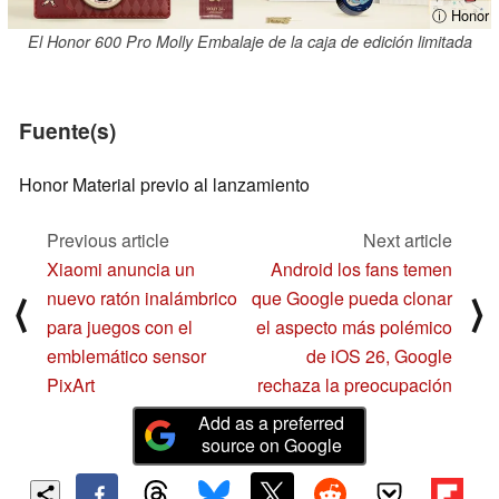
ⓘ Honor
El Honor 600 Pro Molly Embalaje de la caja de edición limitada
Fuente(s)
Honor Material previo al lanzamiento
Previous article
Next article
Xiaomi anuncia un
Android los fans temen
nuevo ratón inalámbrico
que Google pueda clonar
⟨
⟩
para juegos con el
el aspecto más polémico
emblemático sensor
de iOS 26, Google
PixArt
rechaza la preocupación
Add as a preferred
source on Google