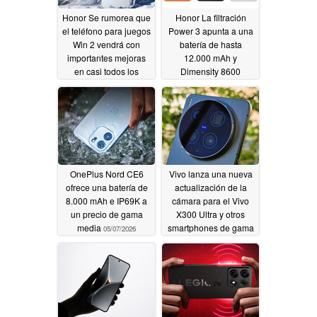
Honor Se rumorea que
Honor La filtración
el teléfono para juegos
Power 3 apunta a una
Win 2 vendrá con
batería de hasta
importantes mejoras
12.000 mAh y
en casi todos los
Dimensity 8600
departamentos clave
05/19/2026
05/22/2026
OnePlus Nord CE6
Vivo lanza una nueva
ofrece una batería de
actualización de la
8.000 mAh e IP69K a
cámara para el Vivo
un precio de gama
X300 Ultra y otros
media
smartphones de gama
05/07/2026
alta
05/06/2026