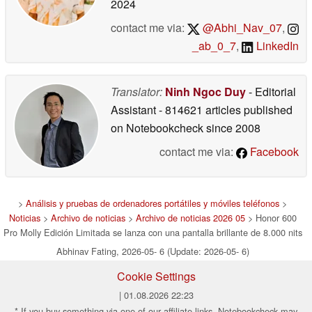
2024
contact me via:
@Abhi_Nav_07
,
_ab_0_7
,
LinkedIn
Translator:
Ninh Ngoc Duy
- Editorial
Assistant
- 814621 articles published
on Notebookcheck
since 2008
contact me via:
Facebook
>
Análisis y pruebas de ordenadores portátiles y móviles teléfonos
>
Noticias
>
Archivo de noticias
>
Archivo de noticias 2026 05
> Honor 600
Pro Molly Edición Limitada se lanza con una pantalla brillante de 8.000 nits
Abhinav Fating, 2026-05- 6 (Update: 2026-05- 6)
Cookie Settings
| 01.08.2026 22:23
* If you buy something via one of our affiliate links, Notebookcheck may