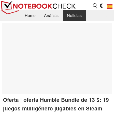
Home
Análisis
Noticias
...
FAQ/Técnica
Biblioteca
Orientación para la Compra
Busca
Contacto
Oferta | oferta Humble Bundle de 13 $: 19
juegos multigénero jugables en Steam