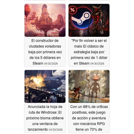
90% de descuento en
Steam
05/01/2026
Steam
05/04/2026
El constructor de
"Por fin volver a ser el
ciudades voladoras
malo El clásico de
baja por primera vez
estrategia baja por
de los 5 dólares en
primera vez de 1 dólar
Steam
en Steam
04/30/2026
04/30/2026
Anunciada la hoja de
Con un 88% de críticas
ruta de Windrose: El
positivas, este juego
próximo bioma obtiene
de acción y aventura
una ventana de
con mecánica RPG
lanzamiento
tiene un 70% de
04/30/2026