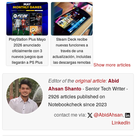
descuento en Steam
04/30/2026
PlayStation Plus Mayo
Steam Deck recibe
2026 anunciado
nuevas funciones a
oficialmente con 3
través de una
nuevos juegos que
actualización, incluidas
llegarán a PS Plus
las descargas remotas
Show more articles
04/30/2026
04/29/2026
Editor of the
original article
:
Abid
Ahsan Shanto
- Senior Tech Writer
-
2926 articles published on
Notebookcheck
since 2023
contact me via:
@AbidAhsan
,
LinkedIn