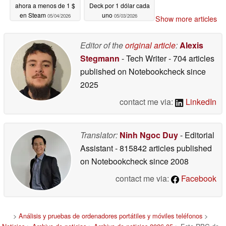
ahora a menos de 1 $
Deck por 1 dólar cada
en Steam
uno
05/04/2026
05/03/2026
Show more articles
Editor of the
original article
:
Alexis
Stegmann
- Tech Writer
- 704 articles
published on Notebookcheck
since
2025
contact me via:
LinkedIn
Translator:
Ninh Ngoc Duy
- Editorial
Assistant
- 815842 articles published
on Notebookcheck
since 2008
contact me via:
Facebook
>
Análisis y pruebas de ordenadores portátiles y móviles teléfonos
>