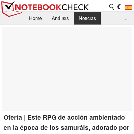
Home
Análisis
Noticias
...
FAQ/Técnica
Biblioteca
Orientación para la Compra
Busca
Contacto
Oferta | Este RPG de acción ambientado
en la época de los samuráis, adorado por