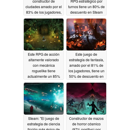
constructor de
RPG estratégico por
ciudades amado por el
turnos tiene un 80% de
83% de los jugadores,
descuento en Steam
tiene un 50% de
05/08/2026
descuento en Steam
05/09/2026
Este RPG de acción
Este juego de
altamente valorado
estrategia de fantasía,
con mecánica
amado por el 81% de
roguelike tiene
los jugadores, tiene un
actualmente un 85%
50% de descuento en
de descuento en
Steam
05/06/2026
Steam
05/07/2026
Steam: "El juego de
Constructor de mazos
estrategia de ciencia
de horror cósmico
ficción más épico de
(97% positivo) por