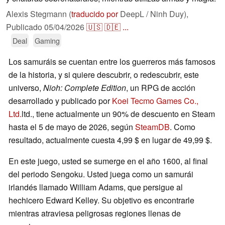
Alexis Stegmann (
traducido por
DeepL / Ninh Duy),
Publicado
05/04/2026
🇺🇸
🇩🇪
...
Deal
Gaming
Los samuráis se cuentan entre los guerreros más famosos
de la historia, y si quiere descubrir, o redescubrir, este
universo,
Nioh: Complete Edition
, un RPG de acción
desarrollado y publicado por
Koei Tecmo Games Co.,
Ltd.
ltd., tiene actualmente un 90% de descuento en Steam
hasta el 5 de mayo de 2026, según
SteamDB
. Como
resultado, actualmente cuesta 4,99 $ en lugar de 49,99 $.
En este juego, usted se sumerge en el año 1600, al final
del periodo Sengoku. Usted juega como un samurái
irlandés llamado William Adams, que persigue al
hechicero Edward Kelley. Su objetivo es encontrarle
mientras atraviesa peligrosas regiones llenas de