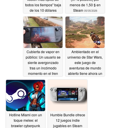
todos los tiempos" baja
menos de 1,50 $ en
de los 10 dólares
Steam
05/05/2026
05/05/2026
Cubierta de vapor en
Ambientado en el
público: Un usuario se
universo de Star Wars,
siente avergonzado
este juego de
tras un incómodo
aventuras de mundo
momento en el tren
abierto tiene ahora un
75% de descuento en
05/05/2026
Steam
05/05/2026
Hotline Miami con un
Humble Bundle ofrece
toque melee: el
12 juegos indie
brawler cyberpunk
jugables en Steam