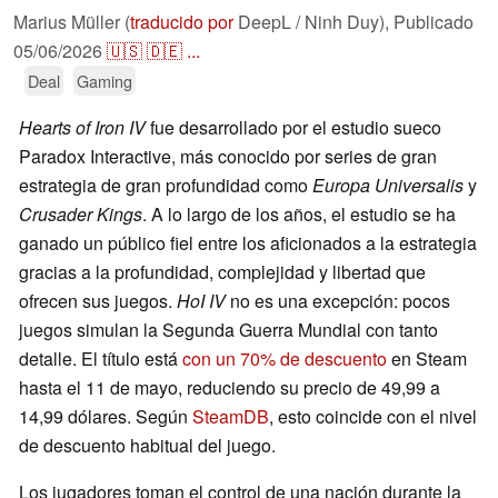
Marius Müller (
traducido por
DeepL / Ninh Duy),
Publicado
05/06/2026
🇺🇸
🇩🇪
...
Deal
Gaming
Hearts of Iron IV
fue desarrollado por el estudio sueco
Paradox Interactive, más conocido por series de gran
estrategia de gran profundidad como
Europa Universalis
y
Crusader Kings
. A lo largo de los años, el estudio se ha
ganado un público fiel entre los aficionados a la estrategia
gracias a la profundidad, complejidad y libertad que
ofrecen sus juegos.
HoI IV
no es una excepción: pocos
juegos simulan la Segunda Guerra Mundial con tanto
detalle. El título está
con un 70% de descuento
en Steam
hasta el 11 de mayo, reduciendo su precio de 49,99 a
14,99 dólares. Según
SteamDB
, esto coincide con el nivel
de descuento habitual del juego.
Los jugadores toman el control de una nación durante la