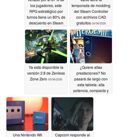
los jugadores, este
temporada de modding
RPG estratégico por
del Steam Controller
turnos tiene un 80% de
con archivos CAD
descuento en Steam
gratuitos
05/06/2026
05/08/2026
Ya está disponible la
¿Quiere altas
versión 2.8 de Zenless
prestaciones? No
Zone Zero
pasará de largo con
05/06/2026
esta tableta: alta
potencia, compacta y
con mucha RAM a
pesar de la crisis de
memoria
05/06/2026
Una Nintendo Wii
Capcom responde al