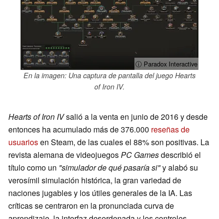
ⓘ Paradox Interactive
En la imagen: Una captura de pantalla del juego Hearts
of Iron IV.
Hearts of Iron IV
salió a la venta en junio de 2016 y desde
entonces ha acumulado más de 376.000
reseñas de
usuarios
en Steam, de las cuales el 88% son positivas. La
revista alemana de videojuegos
PC Games
describió el
título como un
"simulador de qué pasaría si"
y alabó su
verosímil simulación histórica, la gran variedad de
naciones jugables y los útiles generales de la IA. Las
críticas se centraron en la pronunciada curva de
aprendizaje, la interfaz desordenada y los controles