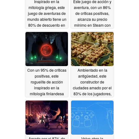
Inspirado en la
Este juego de acción y
mitología griega, este
aventura, con un 86%
juego de aventuras de
de críticas positivas,
mundo abierto tiene un
alcanza su precio
80% de descuento en
mínimo en Steam con
Steam
un 60% de descuento
05/15/2026
05/13/2026
Con un 95% de críticas
Ambientado en la
positivas, este
antigüedad, este
roguelite de acción
constructor de
inspirado en la
ciudades amado por el
mitología finlandesa
83% de los jugadores,
tiene un 60% de
tiene un 50% de
descuento en Steam
descuento en Steam
05/10/2026
05/09/2026
Amado por el 87% de
Valve abre la