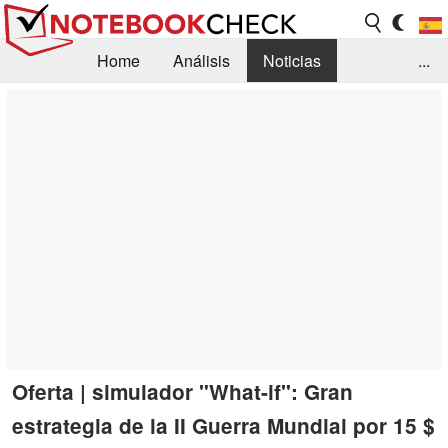
Home
Análisis
Noticias
...
FAQ/Técnica
Biblioteca
Orientación para la Compra
Busca
Contacto
Oferta | simulador "What-if": Gran
estrategia de la II Guerra Mundial por 15 $