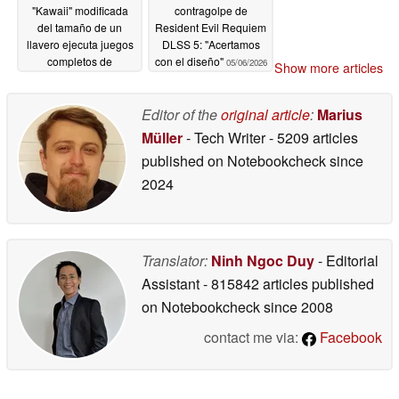
"Kawaii" modificada
contragolpe de
del tamaño de un
Resident Evil Requiem
llavero ejecuta juegos
DLSS 5: "Acertamos
completos de
con el diseño"
05/06/2026
Show more articles
GameCube sin
emulación
05/06/2026
Editor of the
original article
:
Marius
Müller
- Tech Writer
- 5209 articles
published on Notebookcheck
since
2024
Translator:
Ninh Ngoc Duy
- Editorial
Assistant
- 815842 articles published
on Notebookcheck
since 2008
contact me via:
Facebook