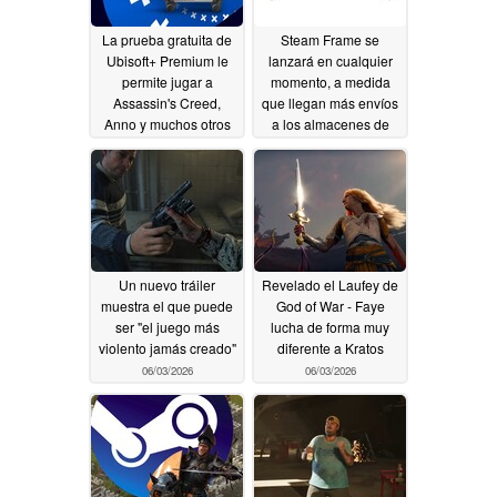
La prueba gratuita de
Steam Frame se
Ubisoft+ Premium le
lanzará en cualquier
permite jugar a
momento, a medida
Assassin's Creed,
que llegan más envíos
Anno y muchos otros
a los almacenes de
títulos
Valve en Estados
06/18/2026
Unidos
06/13/2026
Un nuevo tráiler
Revelado el Laufey de
muestra el que puede
God of War - Faye
ser "el juego más
lucha de forma muy
violento jamás creado"
diferente a Kratos
06/03/2026
06/03/2026