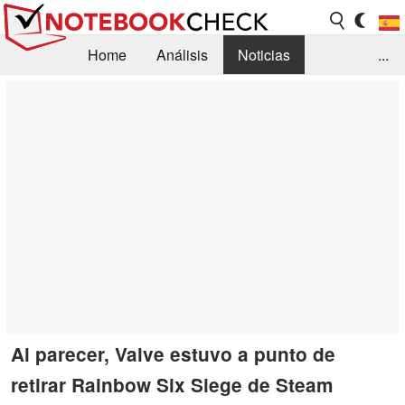
Home
Análisis
Noticias
...
FAQ/Técnica
Biblioteca
Orientación para la Compra
Busca
Contacto
Al parecer, Valve estuvo a punto de
retirar Rainbow Six Siege de Steam