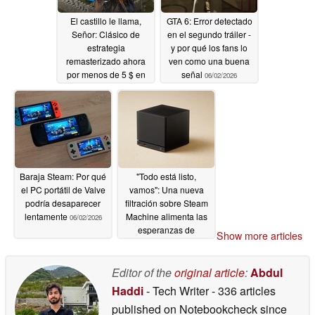
El castillo le llama,
GTA 6: Error detectado
Señor: Clásico de
en el segundo tráiler -
estrategia
y por qué los fans lo
remasterizado ahora
ven como una buena
por menos de 5 $ en
señal
06/02/2026
Steam
06/03/2026
Baraja Steam: Por qué
"Todo está listo,
el PC portátil de Valve
vamos": Una nueva
podría desaparecer
filtración sobre Steam
lentamente
Machine alimenta las
06/02/2026
esperanzas de
Show more articles
lanzamiento
06/02/2026
Editor of the
original article
:
Abdul
Haddi
- Tech Writer
- 336 articles
published on Notebookcheck
since