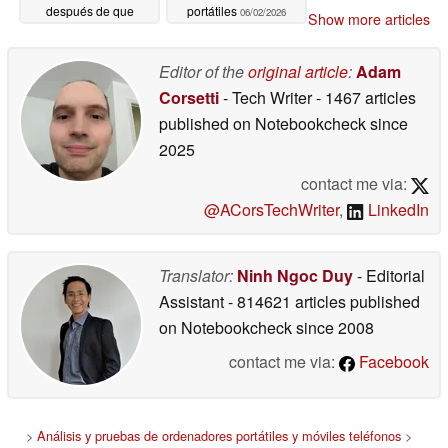
después de que
portátiles
06/02/2026
Show more articles
Ubisoft intentara
venderlo más barato
en Uplay
Editor of the
original article
:
Adam
06/02/2026
Corsetti
- Tech Writer
- 1467 articles
published on Notebookcheck
since
2025
contact me via:
@ACorsTechWriter
,
LinkedIn
Translator:
Ninh Ngoc Duy
- Editorial
Assistant
- 814621 articles published
on Notebookcheck
since 2008
contact me via:
Facebook
>
Análisis y pruebas de ordenadores portátiles y móviles teléfonos
>