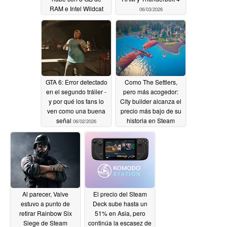
RAM e Intel Wildcat
06/03/2026
Lake
06/03/2026
GTA 6: Error detectado
Como The Settlers,
en el segundo tráiler -
pero más acogedor:
y por qué los fans lo
City builder alcanza el
ven como una buena
precio más bajo de su
señal
historia en Steam
06/02/2026
06/02/2026
Al parecer, Valve
El precio del Steam
estuvo a punto de
Deck sube hasta un
retirar Rainbow Six
51% en Asia, pero
Siege de Steam
continúa la escasez de