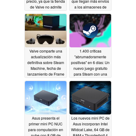
precio, ya que la tienda
que llegan más envíos
de Valve no admite
a los almacenes de
reservas
Valve en Estados
06/24/2026
Unidos
06/13/2026
Valve comparte una
1.400 críticas
actualización más
"abrumadoramente
definitiva sobre Steam
positivas" en 6 días: Un
Machine, fecha de
nuevo juego gratuito
lanzamiento de Frame
para Steam con una
mecánica única
06/06/2026
encabeza las listas de
éxitos
06/03/2026
Asus presenta el
Los nuevos mini PC de
primer mini PC NUC
Asus incorporan Intel
para computación en
Wildcat Lake, 64 GB de
nube con 8 GB de
RAM y Thunderbolt 4