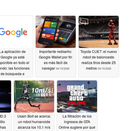
La aplicación de
Importante rediseño:
Toyota CUE7: el nuevo
Google ya está
Google Wallet por fin
robot de baloncesto
sponible en todo el
es más fácil de
realiza tiros desde 25
ndo: las funciones
navegar
metros
04/15/2026
04/15/2026
de búsqueda e
teligencia artificial
gan a los escritorios
 Windows
04/16/2026
ID.3
Usain Bolt se acerca:
La filtración de los
tilo
un robot humanoide
ingresos de GTA
chas
alcanza los 10,1 m/s
Online sugiere por qué