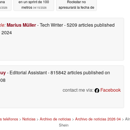
una
en un sprint de 100
Rockstar no
metros
apresurará la fecha de
5/2026
04/15/2026
lanzamiento de GTA 6
para PC
04/14/2026
cle
:
Marius Müller
- Tech Writer
- 5209 articles published
 2024
Duy
- Editorial Assistant
- 815842 articles published on
008
contact me via:
Facebook
s teléfonos
>
Noticias
>
Archivo de noticias
>
Archivo de noticias 2026 04
> Alm
Shein