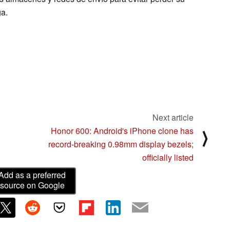
ga.
Next article
Honor 600: Android's iPhone clone has
⟩
record-breaking 0.98mm display bezels;
officially listed
Add as a preferred
source on Google