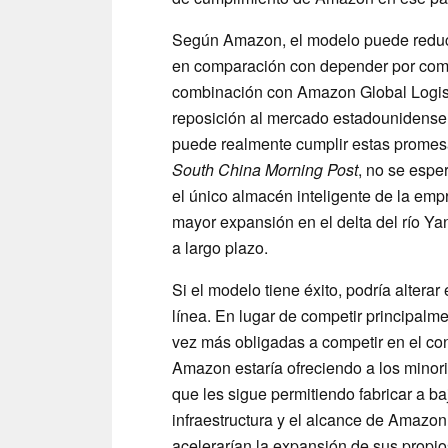
Según Amazon, el modelo puede reduc
en comparación con depender por com
combinación con Amazon Global Logist
reposición al mercado estadounidense 
puede realmente cumplir estas promes
South China Morning Post
, no se espe
el único almacén inteligente de la em
mayor expansión en el delta del río Y
a largo plazo.
Si el modelo tiene éxito, podría alterar
línea. En lugar de competir principalm
vez más obligadas a competir en el con
Amazon estaría ofreciendo a los minori
que les sigue permitiendo fabricar a ba
infraestructura y el alcance de Amazo
acelerarían la expansión de sus propio