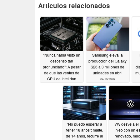
Artículos relacionados
"Nunca había visto un
Samsung eleva la
descenso tan
producción del Galaxy
pronunciado": A pesar
S26 a 3 millones de
di
de que las ventas de
unidades en abril
mu
CPU de Intel dan
04/16/2026
algunas señales de
in
vida Mindfactory ve
lle
una caída importante
de
04/17/2026
"No puedo esperar a
VW desvela el 
tener 18 años": malte,
Neo con un es
de 14 años, recurre al
renovado, mu