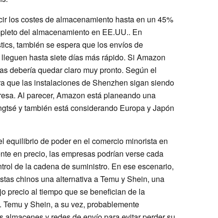
ir los costes de almacenamiento hasta en un 45%
pleto del almacenamiento en EE.UU.. En
ics, también se espera que los envíos de
lleguen hasta siete días más rápido. Si Amazon
as debería quedar claro muy pronto. Según el
ra que las instalaciones de Shenzhen sigan siendo
presa. Al parecer, Amazon está planeando una
angtsé y también está considerando Europa y Japón
 el equilibrio de poder en el comercio minorista en
ente en precio, las empresas podrían verse cada
trol de la cadena de suministro. En ese escenario,
stas chinos una alternativa a Temu y Shein, una
jo precio al tiempo que se benefician de la
n. Temu y Shein, a su vez, probablemente
s almacenes y redes de envío para evitar perder su