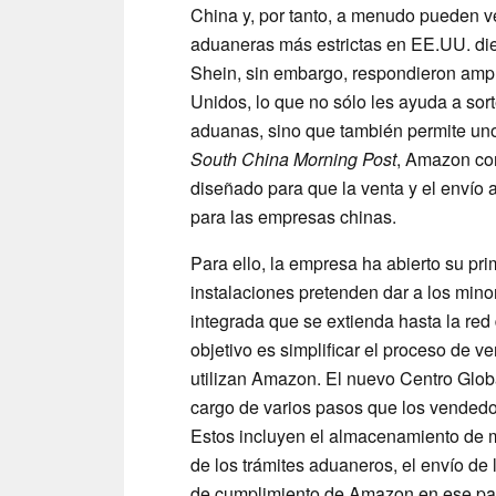
China y, por tanto, a menudo pueden 
aduaneras más estrictas en EE.UU. di
Shein, sin embargo, respondieron ampl
Unidos, lo que no sólo les ayuda a sor
aduanas, sino que también permite un
South China Morning Post
, Amazon con
diseñado para que la venta y el envío
para las empresas chinas.
Para ello, la empresa ha abierto su p
instalaciones pretenden dar a los min
integrada que se extienda hasta la r
objetivo es simplificar el proceso de v
utilizan Amazon. El nuevo Centro Glob
cargo de varios pasos que los vendedo
Estos incluyen el almacenamiento de m
de los trámites aduaneros, el envío de
de cumplimiento de Amazon en ese pa