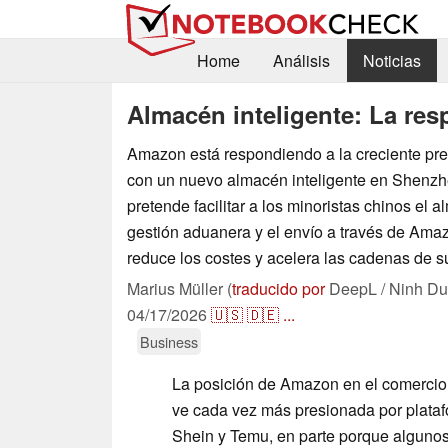
Home
Análisis
Noticias
Almacén inteligente: La re
Amazon está respondiendo a la creciente pr
con un nuevo almacén inteligente en Shenzh
pretende facilitar a los minoristas chinos el 
gestión aduanera y el envío a través de Amaz
reduce los costes y acelera las cadenas de s
Marius Müller (
traducido por
DeepL / Ninh Du
04/17/2026
🇺🇸
🇩🇪
...
Business
La posición de Amazon en el comercio 
ve cada vez más presionada por plata
Shein y Temu, en parte porque alguno