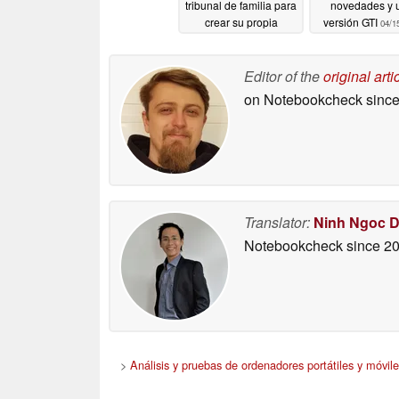
tribunal de familia para
novedades y 
crear su propia
versión GTI
04/1
empresa informática
04/15/2026
Editor of the
original arti
on Notebookcheck
since
Translator:
Ninh Ngoc 
Notebookcheck
since 2
>
Análisis y pruebas de ordenadores portátiles y móvile