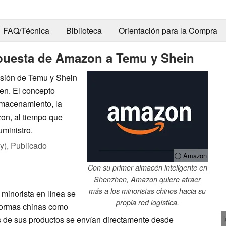
FAQ/Técnica
Biblioteca
Orientación para la Compra
spuesta de Amazon a Temu y Shein
esión de Temu y Shein
en. El concepto
almacenamiento, la
on, al tiempo que
uministro.
y),
Publicado
ⓘ Amazon
Con su primer almacén inteligente en
Shenzhen, Amazon quiere atraer
más a los minoristas chinos hacia su
minorista en línea se
propia red logística.
formas chinas como
s de sus productos se envían directamente desde