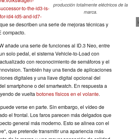
www.volkswagen-
producción totalmente eléctricos de la
ccessor-to-the-id3-is-
marca.
for-id4-id5-and-id7-
que se describen una serie de mejoras técnicas y
VE compacto.
 añade una serie de funciones al ID.3 Neo, entre
un solo pedal, el sistema Vehicle-to-Load con
 actualizado con reconocimiento de semáforos y el
Innovision. También hay una tienda de aplicaciones
ones digitales y una llave digital opcional del
 del smartphone o del smartwatch. En respuesta a
rayendo de vuelta
botones físicos en el volante
.
 puede verse en parte. Sin embargo, el vídeo de
do el frontal. Los faros parecen más delgados que
specto general más moderno. Esto se alinea con el
e", que pretende transmitir una apariencia más