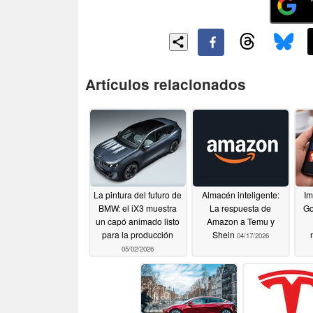
Artículos relacionados
La pintura del futuro de
Almacén inteligente:
Im
BMW: el iX3 muestra
La respuesta de
Go
un capó animado listo
Amazon a Temu y
para la producción
Shein
04/17/2026
05/02/2026