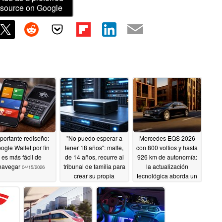
source on Google
portante rediseño:
"No puedo esperar a
Mercedes EQS 2026
ogle Wallet por fin
tener 18 años": malte,
con 800 voltios y hasta
es más fácil de
de 14 años, recurre al
926 km de autonomía:
navegar
tribunal de familia para
la actualización
04/15/2026
crear su propia
tecnológica aborda un
empresa informática
antiguo problema de
imagen
04/15/2026
04/14/2026