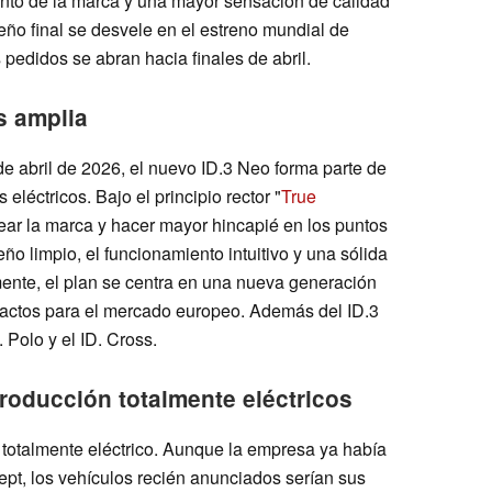
to de la marca y una mayor sensación de calidad
seño final se desvele en el estreno mundial de
pedidos se abran hacia finales de abril.
s amplia
e abril de 2026, el nuevo ID.3 Neo forma parte de
eléctricos. Bajo el principio rector "
True
near la marca y hacer mayor hincapié en los puntos
eño limpio, el funcionamiento intuitivo y una sólida
mente, el plan se centra en una nueva generación
actos para el mercado europeo. Además del ID.3
. Polo y el ID. Cross.
roducción totalmente eléctricos
totalmente eléctrico. Aunque la empresa ya había
ept, los vehículos recién anunciados serían sus