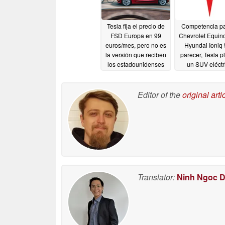
Tesla fija el precio de
Competencia pa
FSD Europa en 99
Chevrolet Equino
euros/mes, pero no es
Hyundai Ioniq 5
la versión que reciben
parecer, Tesla 
los estadounidenses
un SUV eléctr
pequeño y aseq
04/12/2026
04/10/2026
Editor of the
original arti
Translator:
Ninh Ngoc 