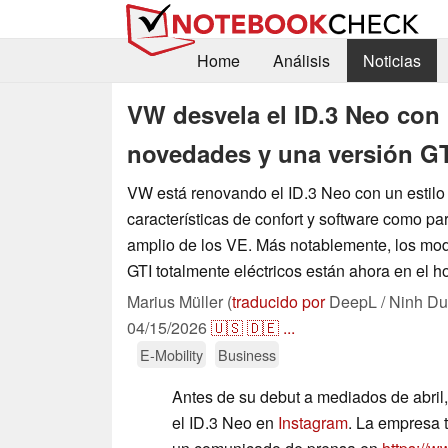
Home
Análisis
Noticias
VW desvela el ID.3 Neo con
novedades y una versión G
VW está renovando el ID.3 Neo con un estilo
características de confort y software como p
amplio de los VE. Más notablemente, los mo
GTI totalmente eléctricos están ahora en el ho
Marius Müller (
traducido por
DeepL / Ninh Du
04/15/2026
🇺🇸
🇩🇪
...
E-Mobility
Business
Antes de su debut a mediados de abri
el ID.3 Neo en
Instagram
. La empresa 