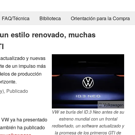
FAQ/Técnica
Biblioteca
Orientación para la Compra
 un estilo renovado, muchas
TI
 actualizado y nuevas
arte de un impulso más
delos de producción
rizonte.
y),
Publicado
ⓘ Volkswagen
VW se burla del ID.3 Neo antes de su
estreno mundial con un frontal
l, VW ya ha presentado
rediseñado, un software actualizado y
también ha publicado
la promesa de los primeros GTI de