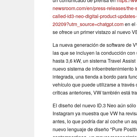
un comunicado de prensa en
https://
newsroom.com/en/press-releases/the-su
called-id3-neo-digital-product-updates-
20209?utm_source=chatgpt.com
en el 
se ofrece un primer vistazo al nuevo 
La nueva generación de software de VW
las que se incluyen la conducción con 
hasta 3,6 kW, un sistema Travel Assist
nuevo sistema de infoentretenimiento 
integrada, una tienda a bordo para funci
vehículo que puede utilizarse a través
críticas anteriores, VW también está t
El diseño del nuevo ID.3 Neo aún sólo
Instagram ya muestra que VW ha revisa
antes, lo que podría dar al coche un a
nuevo lenguaje de diseño "Pure Positiv