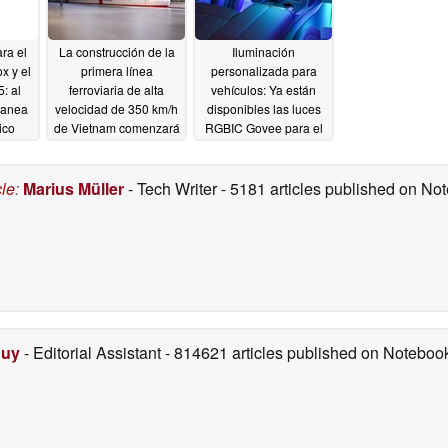
ra el
La construcción de la
Iluminación
x y el
primera línea
personalizada para
: al
ferroviaria de alta
vehículos: Ya están
planea
velocidad de 350 km/h
disponibles las luces
ico
de Vietnam comenzará
RGBIC Govee para el
uible
en breve
interior del coche
04/09/2026
04/07/2026
cle
:
Marius Müller
- Tech Writer
- 5181 articles published on N
Duy
- Editorial Assistant
- 814621 articles published on Notebo