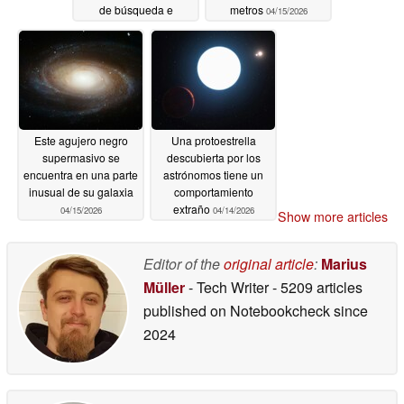
de búsqueda e
metros
04/15/2026
inteligencia artificial
llegan a los escritorios
de Windows
04/16/2026
Este agujero negro
Una protoestrella
supermasivo se
descubierta por los
encuentra en una parte
astrónomos tiene un
inusual de su galaxia
comportamiento
extraño
04/15/2026
04/14/2026
Show more articles
Editor of the
original article
:
Marius
Müller
- Tech Writer
- 5209 articles
published on Notebookcheck
since
2024