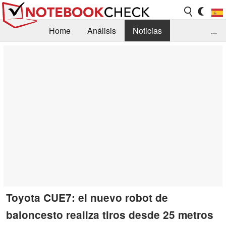
Home
Análisis
Noticias
...
FAQ/Técnica
Biblioteca
Orientación para la Compra
Busca
Contacto
Toyota CUE7: el nuevo robot de
baloncesto realiza tiros desde 25 metros