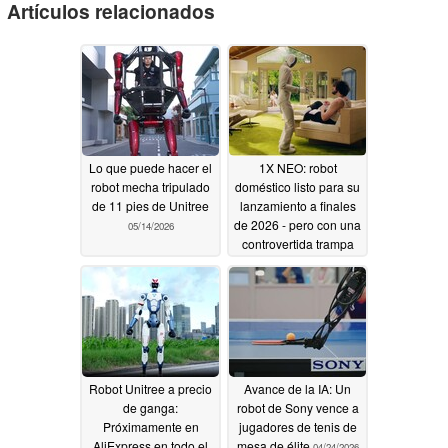
Artículos relacionados
Lo que puede hacer el
1X NEO: robot
robot mecha tripulado
doméstico listo para su
de 11 pies de Unitree
lanzamiento a finales
de 2026 - pero con una
05/14/2026
controvertida trampa
05/13/2026
Robot Unitree a precio
Avance de la IA: Un
de ganga:
robot de Sony vence a
Próximamente en
jugadores de tenis de
AliExpress en todo el
mesa de élite
04/24/2026