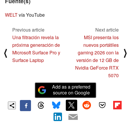
Fuente(s)
WELT
vía YouTube
Previous article
Next article
Una filtración revela la
MSI presenta los
próxima generación de
nuevos portátiles
⟨
⟩
Microsoft Surface Pro y
gaming 2026 con la
Surface Laptop
versión de 12 GB de
Nvidia GeForce RTX
5070
Add as a preferred
source on Google