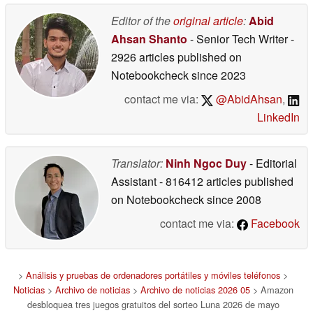
05/14/2026
Editor of the
original article
:
Abid
Ahsan Shanto
- Senior Tech Writer
-
2926 articles published on
Notebookcheck
since 2023
contact me via:
@AbidAhsan
,
LinkedIn
Translator:
Ninh Ngoc Duy
- Editorial
Assistant
- 816412 articles published
on Notebookcheck
since 2008
contact me via:
Facebook
>
Análisis y pruebas de ordenadores portátiles y móviles teléfonos
>
Noticias
>
Archivo de noticias
>
Archivo de noticias 2026 05
> Amazon
desbloquea tres juegos gratuitos del sorteo Luna 2026 de mayo