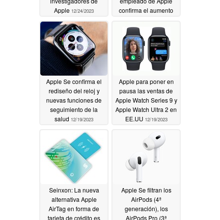
investigadores de
empleado de Apple
Apple
confirma el aumento
12/24/2023
de defectos en el
smartphone premium
de titanio
12/22/2023
Apple Se confirma el
Apple para poner en
rediseño del reloj y
pausa las ventas de
nuevas funciones de
Apple Watch Series 9 y
seguimiento de la
Apple Watch Ultra 2 en
salud
EE.UU
12/19/2023
12/19/2023
Seinxon: La nueva
Apple Se filtran los
alternativa Apple
AirPods (4ª
AirTag en forma de
generación), los
tarjeta de crédito es
AirPods Pro (3ª