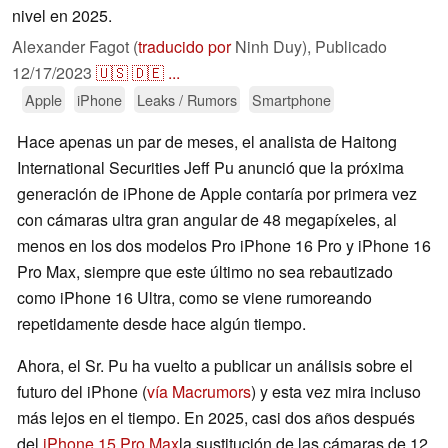
nivel en 2025.
Alexander Fagot (
traducido por
Ninh Duy),
Publicado
12/17/2023
🇺🇸
🇩🇪
...
Apple
iPhone
Leaks / Rumors
Smartphone
Hace apenas un par de meses, el analista de Haitong
International Securities Jeff Pu anunció que la próxima
generación de iPhone de Apple contaría por primera vez
con cámaras ultra gran angular de 48 megapíxeles, al
menos en los dos modelos Pro iPhone 16 Pro y iPhone 16
Pro Max, siempre que este último no sea rebautizado
como iPhone 16 Ultra, como se viene rumoreando
repetidamente desde hace algún tiempo.
Ahora, el Sr. Pu ha vuelto a publicar un análisis sobre el
futuro del iPhone (
vía Macrumors
) y esta vez mira incluso
más lejos en el tiempo. En 2025, casi dos años después
del
iPhone 15 Pro Max
la sustitución de las cámaras de 12