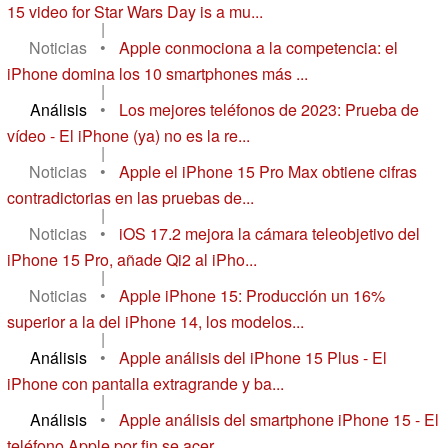
15 video for Star Wars Day is a mu...
|
Noticias
•
Apple conmociona a la competencia: el
iPhone domina los 10 smartphones más ...
|
Análisis
•
Los mejores teléfonos de 2023: Prueba de
vídeo - El iPhone (ya) no es la re...
|
Noticias
•
Apple el iPhone 15 Pro Max obtiene cifras
contradictorias en las pruebas de...
|
Noticias
•
iOS 17.2 mejora la cámara teleobjetivo del
iPhone 15 Pro, añade Qi2 al iPho...
|
Noticias
•
Apple iPhone 15: Producción un 16%
superior a la del iPhone 14, los modelos...
|
Análisis
•
Apple análisis del iPhone 15 Plus - El
iPhone con pantalla extragrande y ba...
|
Análisis
•
Apple análisis del smartphone iPhone 15 - El
teléfono Apple por fin se acer...