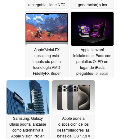
recargable, tiene NFC
generación) y los
y puede hacer mucho
nuevos AirPods Max
ruido
con ANC para unos
12/19/2023
capullos más baratos y
función de audífono
12/18/2023
Apple'Metal FX
Apple lanzará
upscaling está
inicialmente iPads con
impulsado por la
pantallas OLED en
tecnología AMD
lugar de iPads
FidelityFX Super
plegables
12/15/2023
Resolution
12/16/2023
Samsung: Galaxy
Apple pone a
Glass podría lanzarse
disposición de los
como alternativa a
desarrolladores las
Apple Vision Pro en
betas de iOS 17.3 y