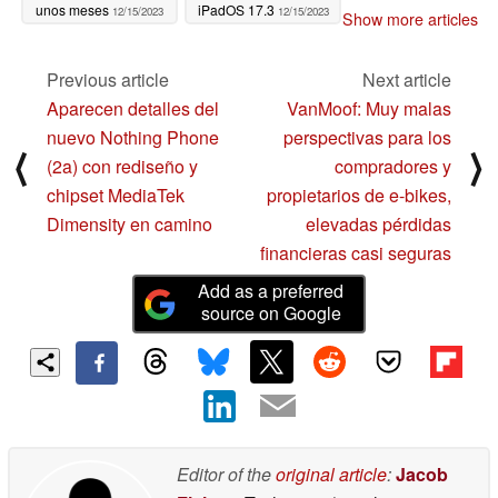
unos meses
iPadOS 17.3
12/15/2023
12/15/2023
Show more articles
Previous article
Next article
Aparecen detalles del
VanMoof: Muy malas
nuevo Nothing Phone
perspectivas para los
⟨
⟩
(2a) con rediseño y
compradores y
chipset MediaTek
propietarios de e-bikes,
Dimensity en camino
elevadas pérdidas
financieras casi seguras
Add as a preferred
source on Google
Editor of the
original article
:
Jacob