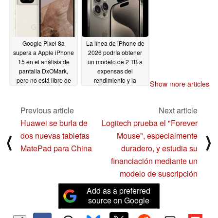
Google Pixel 8a
La línea de iPhone de
supera a Apple iPhone
2026 podría obtener
15 en el análisis de
un modelo de 2 TB a
pantalla DxOMark,
expensas del
pero no está libre de
rendimiento y la
Show more articles
defectos
longevidad
07/28/2024
07/26/2024
Previous article
Next article
Huawei se burla de
Logitech prueba el "Forever
dos nuevas tabletas
Mouse", especialmente
⟨
⟩
MatePad para China
duradero, y estudia su
financiación mediante un
modelo de suscripción
Add as a preferred
source on Google