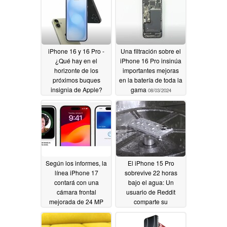
iPhone 16 y 16 Pro -
Una filtración sobre el
¿Qué hay en el
iPhone 16 Pro insinúa
horizonte de los
importantes mejoras
próximos buques
en la batería de toda la
insignia de Apple?
gama
08/03/2024
08/04/2024
Según los informes, la
El iPhone 15 Pro
línea iPhone 17
sobrevive 22 horas
contará con una
bajo el agua: Un
cámara frontal
usuario de Reddit
mejorada de 24 MP
comparte su
extraordinaria historia
08/03/2024
08/01/2024