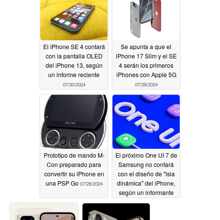
El iPhone SE 4 contará
Se apunta a que el
con la pantalla OLED
iPhone 17 Slim y el SE
del iPhone 13, según
4 serán los primeros
un informe reciente
iPhones con Apple 5G
07/30/2024
07/29/2024
Prototipo de mando M-
El próximo One UI 7 de
Con preparado para
Samsung no contará
convertir su iPhone en
con el diseño de "isla
una PSP Go
dinámica" del iPhone,
07/28/2024
según un informante
07/28/2024