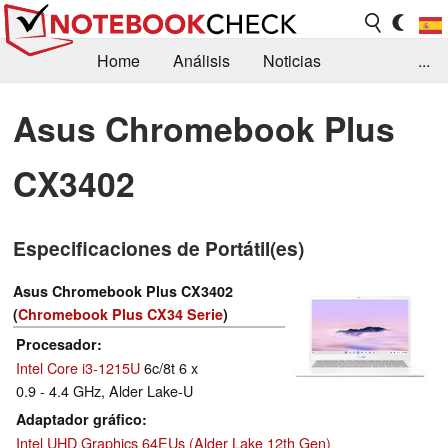
Home
Análisis
Noticias
...
FAQ/Técnica
Biblioteca
Asus Chromebook Plus
Orientación para la Compra
Busca
CX3402
Contacto
Especificaciones de Portátil(es)
Asus Chromebook Plus CX3402
(
Chromebook Plus CX34 Serie
)
Procesador
Intel Core i3-1215U
6c/8t 6 x
0.9 - 4.4 GHz, Alder Lake-U
Adaptador gráfico
Intel UHD Graphics 64EUs (Alder Lake 12th Gen)