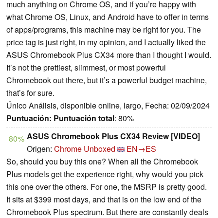
much anything on Chrome OS, and if you’re happy with
what Chrome OS, Linux, and Android have to offer in terms
of apps/programs, this machine may be right for you. The
price tag is just right, in my opinion, and I actually liked the
ASUS Chromebook Plus CX34 more than I thought I would.
It’s not the prettiest, slimmest, or most powerful
Chromebook out there, but it’s a powerful budget machine,
that’s for sure.
Único Análisis, disponible online, largo, Fecha: 02/09/2024
Puntuación:
Puntuación total
: 80%
ASUS Chromebook Plus CX34 Review [VIDEO]
80%
Origen:
Chrome Unboxed
EN→ES
So, should you buy this one? When all the Chromebook
Plus models get the experience right, why would you pick
this one over the others. For one, the MSRP is pretty good.
It sits at $399 most days, and that is on the low end of the
Chromebook Plus spectrum. But there are constantly deals