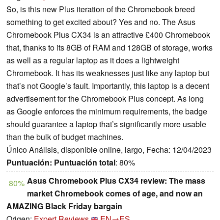
So, is this new Plus iteration of the Chromebook breed
something to get excited about? Yes and no. The Asus
Chromebook Plus CX34 is an attractive £400 Chromebook
that, thanks to its 8GB of RAM and 128GB of storage, works
as well as a regular laptop as it does a lightweight
Chromebook. It has its weaknesses just like any laptop but
that’s not Google’s fault. Importantly, this laptop is a decent
advertisement for the Chromebook Plus concept. As long
as Google enforces the minimum requirements, the badge
should guarantee a laptop that’s significantly more usable
than the bulk of budget machines.
Único Análisis, disponible online, largo, Fecha: 12/04/2023
Puntuación:
Puntuación total
: 80%
Asus Chromebook Plus CX34 review: The mass
80%
market Chromebook comes of age, and now an
AMAZING Black Friday bargain
Origen:
Expert Reviews
EN→ES