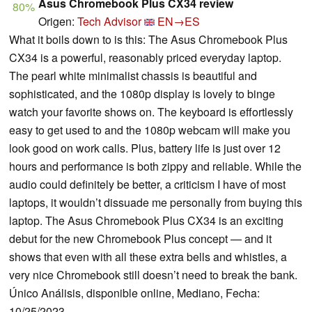
Asus Chromebook Plus CX34 review
80%
Origen:
Tech Advisor
EN→ES
What it boils down to is this: The Asus Chromebook Plus
CX34 is a powerful, reasonably priced everyday laptop.
The pearl white minimalist chassis is beautiful and
sophisticated, and the 1080p display is lovely to binge
watch your favorite shows on. The keyboard is effortlessly
easy to get used to and the 1080p webcam will make you
look good on work calls. Plus, battery life is just over 12
hours and performance is both zippy and reliable. While the
audio could definitely be better, a criticism I have of most
laptops, it wouldn’t dissuade me personally from buying this
laptop. The Asus Chromebook Plus CX34 is an exciting
debut for the new Chromebook Plus concept — and it
shows that even with all these extra bells and whistles, a
very nice Chromebook still doesn’t need to break the bank.
Único Análisis, disponible online, Mediano, Fecha:
10/25/2023