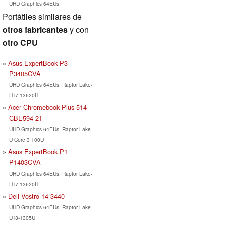
UHD Graphics 64EUs
Portátiles similares de
otros fabricantes
y con
otro CPU
Asus ExpertBook P3
P3405CVA
UHD Graphics 64EUs, Raptor Lake-
H i7-13620H
Acer Chromebook Plus 514
CBE594-2T
UHD Graphics 64EUs, Raptor Lake-
U Core 3 100U
Asus ExpertBook P1
P1403CVA
UHD Graphics 64EUs, Raptor Lake-
H i7-13620H
Dell Vostro 14 3440
UHD Graphics 64EUs, Raptor Lake-
U i3-1305U