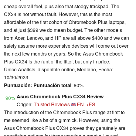
cheap overall feel, plus also that stodgy trackpad. The
CX34 is not without fault. However, this is the most
affordable of the first cohort of Chromebook Plus laptops,
and at just $399 we do mean budget. The other models
from Acer, Lenovo, and HP are all above $400 and we can
safely assume more expensive devices will come out over
the next few months or years. So the Asus Chromebook
Plus CX34 is the runt of the litter, but only in price.
Único Análisis, disponible online, Mediano, Fecha:
10/30/2023
Puntuación:
Puntuación total
: 80%
Asus Chromebook Plus CX34 Review
90%
Origen:
Trusted Reviews
EN→ES
The introduction of the Chromebook Plus range at first to
me seemed like a bit of a gimmick. However, using the
Asus Chromebook Plus CX34 proves they genuinely are
appetising options for those wanting a great all-round