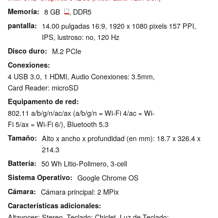
Memoría
8 GB
, DDR5
pantalla
14.00 pulgadas 16:9, 1920 x 1080 pixels 157 PPI,
IPS, lustroso: no, 120 Hz
Disco duro
M.2 PCIe
Conexiones
4 USB 3.0, 1 HDMI, Audio Conexiones: 3.5mm,
Card Reader: microSD
Equipamento de red
802.11 a/b/g/n/ac/ax (a/b/g/n = Wi-Fi 4/ac = Wi-
Fi 5/ax = Wi-Fi 6/), Bluetooth 5.3
Tamaño
Alto x ancho x profundidad (en mm): 18.7 x 326.4 x
214.3
Battería
50 Wh Litio-Polimero, 3-cell
Sistema Operativo
Google Chrome OS
Cámara
Cámara principal: 2 MPix
Características adicionales
Altavoces: Stereo, Teclado: Chiclet, Luz de Teclado: