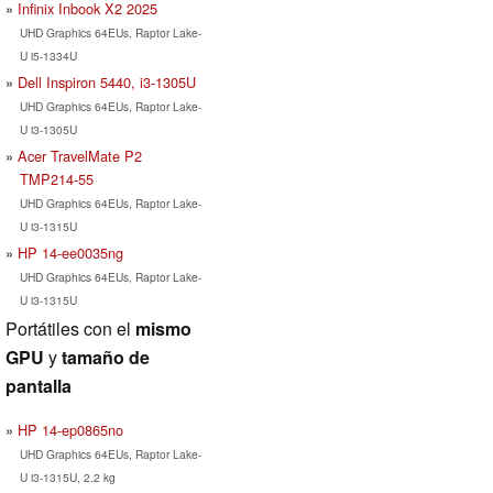
Infinix Inbook X2 2025
UHD Graphics 64EUs, Raptor Lake-
U i5-1334U
Dell Inspiron 5440, i3-1305U
UHD Graphics 64EUs, Raptor Lake-
U i3-1305U
Acer TravelMate P2
TMP214-55
UHD Graphics 64EUs, Raptor Lake-
U i3-1315U
HP 14-ee0035ng
UHD Graphics 64EUs, Raptor Lake-
U i3-1315U
Portátiles con el
mismo
GPU
y
tamaño de
pantalla
HP 14-ep0865no
UHD Graphics 64EUs, Raptor Lake-
U i3-1315U, 2.2 kg