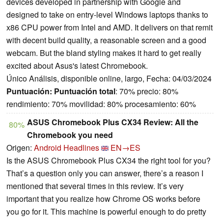
devices developed in partnership with Google and
designed to take on entry-level Windows laptops thanks to
x86 CPU power from Intel and AMD. It delivers on that remit
with decent build quality, a reasonable screen and a good
webcam. But the bland styling makes it hard to get really
excited about Asus's latest Chromebook.
Único Análisis, disponible online, largo, Fecha: 04/03/2024
Puntuación:
Puntuación total
: 70% precio: 80%
rendimiento: 70% movilidad: 80% procesamiento: 60%
ASUS Chromebook Plus CX34 Review: All the
80%
Chromebook you need
Origen:
Android Headlines
EN→ES
Is the ASUS Chromebook Plus CX34 the right tool for you?
That’s a question only you can answer, there’s a reason I
mentioned that several times in this review. It’s very
important that you realize how Chrome OS works before
you go for it. This machine is powerful enough to do pretty