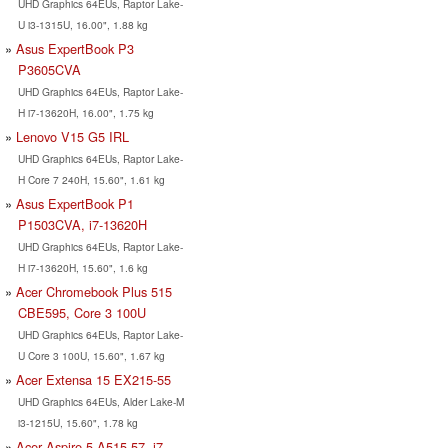
UHD Graphics 64EUs, Raptor Lake-
U i3-1315U, 16.00", 1.88 kg
Asus ExpertBook P3
P3605CVA
UHD Graphics 64EUs, Raptor Lake-
H i7-13620H, 16.00", 1.75 kg
Lenovo V15 G5 IRL
UHD Graphics 64EUs, Raptor Lake-
H Core 7 240H, 15.60", 1.61 kg
Asus ExpertBook P1
P1503CVA, i7-13620H
UHD Graphics 64EUs, Raptor Lake-
H i7-13620H, 15.60", 1.6 kg
Acer Chromebook Plus 515
CBE595, Core 3 100U
UHD Graphics 64EUs, Raptor Lake-
U Core 3 100U, 15.60", 1.67 kg
Acer Extensa 15 EX215-55
UHD Graphics 64EUs, Alder Lake-M
i3-1215U, 15.60", 1.78 kg
Acer Aspire 5 A515-57, i7-