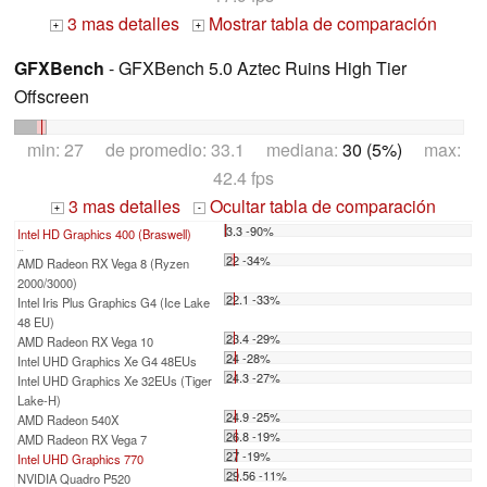
3 mas detalles
Mostrar tabla de comparación
+
+
GFXBench
- GFXBench 5.0 Aztec Ruins High Tier
Offscreen
min: 27 de promedio: 33.1 mediana:
30 (5%)
max:
42.4 fps
3 mas detalles
Ocultar tabla de comparación
+
-
3.3 -90%
Intel HD Graphics 400 (Braswell)
...
22 -34%
AMD Radeon RX Vega 8 (Ryzen
2000/3000)
22.1 -33%
Intel Iris Plus Graphics G4 (Ice Lake
48 EU)
23.4 -29%
AMD Radeon RX Vega 10
24 -28%
Intel UHD Graphics Xe G4 48EUs
24.3 -27%
Intel UHD Graphics Xe 32EUs (Tiger
Lake-H)
24.9 -25%
AMD Radeon 540X
26.8 -19%
AMD Radeon RX Vega 7
27 -19%
Intel UHD Graphics 770
29.56 -11%
NVIDIA Quadro P520