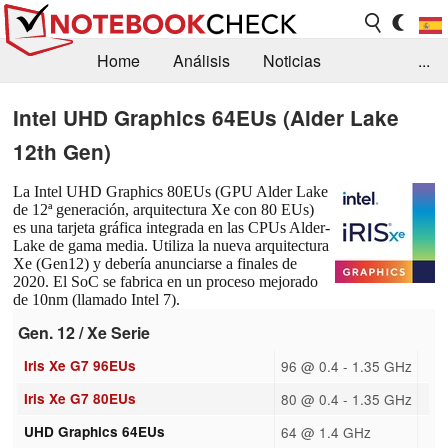
Home
Análisis
Noticias
...
FAQ/Técnica
Biblioteca
Intel UHD Graphics 64EUs (Alder Lake
12th Gen)
Orientación para la Compra
Busca
Contacto
La Intel UHD Graphics 80EUs (GPU Alder Lake
de 12ª generación, arquitectura Xe con 80 EUs)
es una tarjeta gráfica integrada en las CPUs Alder-
Lake de gama media. Utiliza la nueva arquitectura
Xe (Gen12) y debería anunciarse a finales de
2020. El SoC se fabrica en un proceso mejorado
de 10nm (llamado Intel 7).
Gen. 12 / Xe Serie
Iris Xe G7 96EUs
96 @ 0.4 - 1.35 GHz
Iris Xe G7 80EUs
80 @ 0.4 - 1.35 GHz
UHD Graphics 64EUs
64 @ 1.4 GHz