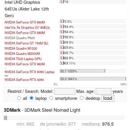
Intel UHD Graphics
1.716
64EUs (Alder Lake 12th
Gen)
1.72 0%
NVIDIA GeForce GTX 860M
1.784 4%
Intel Iris Xe Graphics G7 80EUs
1.784 4%
NVIDIA GeForce GTX 680M
1.799 5%
NVIDIA Quadro P600
1.809 5%
NVIDIA GeForce GT 755M SLI
1.825 6%
NVIDIA Quadro M1200
1.832 7%
NVIDIA Quadro M2000M
1.862 9%
NVIDIA T500 Laptop GPU
1.903 11%
NVIDIA GeForce GTX 960M
...
22.7 1223%
NVIDIA GeForce RTX 5090 Laptop
max:
33.3 1841%
NVIDIA GeForce RTX 4090
0%
100%
Restrict / Search:
Model:
Max. age:
years
all
laptop
smartphone
desktop
3DMark
- 3DMark Steel Nomad Light
min: 882 de promedio: 977 mediana:
976.5