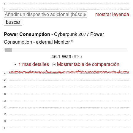
5
0
mostrar leyenda
Power Consumption
- Cyberpunk 2077 Power
Consumption - external Monitor *
46.1 Watt
(6%)
1 mas detalles
Mostrar tabla de comparación
+
+
45
40
35
30
25
20
15
10
5