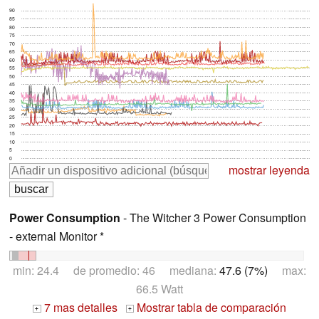
90
85
80
75
70
65
60
55
50
45
40
35
30
25
20
15
10
5
0
mostrar leyenda
Power Consumption
- The Witcher 3 Power Consumption
- external Monitor *
min: 24.4 de promedio: 46 mediana:
47.6 (7%)
max:
66.5 Watt
7 mas detalles
Mostrar tabla de comparación
+
+