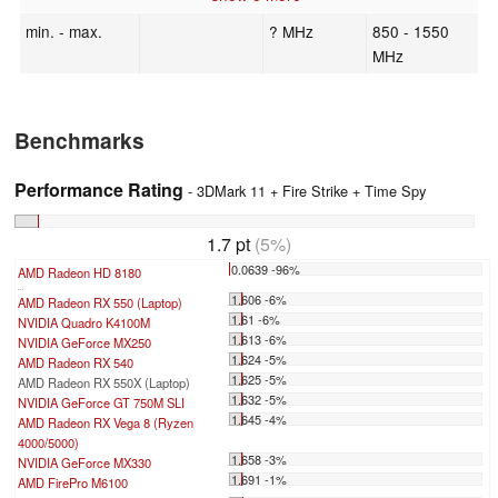
min. - max.
? MHz
850 - 1550
MHz
Benchmarks
Performance Rating
- 3DMark 11 + Fire Strike + Time Spy
1.7 pt
(5%)
0.0639 -96%
AMD Radeon HD 8180
...
1.606 -6%
AMD Radeon RX 550 (Laptop)
1.61 -6%
NVIDIA Quadro K4100M
1.613 -6%
NVIDIA GeForce MX250
1.624 -5%
AMD Radeon RX 540
1.625 -5%
AMD Radeon RX 550X (Laptop)
1.632 -5%
NVIDIA GeForce GT 750M SLI
1.645 -4%
AMD Radeon RX Vega 8 (Ryzen
4000/5000)
1.658 -3%
NVIDIA GeForce MX330
1.691 -1%
AMD FirePro M6100