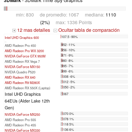
3DMark
- 3DMark Time Spy Graphics
min: 830 de promedio: 1067 mediana:
1110
(2%)
max: 1336 Points
12 mas detalles
Ocultar tabla de comparación
+
-
107.5 -90%
Intel UHD Graphics 600
...
952 -11%
AMD Radeon Pro 450
956 -10%
AMD Radeon Pro WX 3200
971 -9%
NVIDIA GeForce GTX 950M
980 -8%
AMD Radeon RX Vega 7
995 -7%
NVIDIA GeForce MX150
999 -6%
NVIDIA Quadro P520
1008 -6%
AMD Radeon RX 640
1012 -5%
AMD Radeon R9 M280X
1050 -2%
AMD Radeon RX 550X (Laptop)
Intel UHD Graphics
1067
64EUs (Alder Lake 12th
Gen)
1070 0%
NVIDIA GeForce MX250
1078 1%
AMD Radeon Pro 555
1118 5%
AMD Radeon Pro 455
1136 6%
NVIDIA GeForce MX330