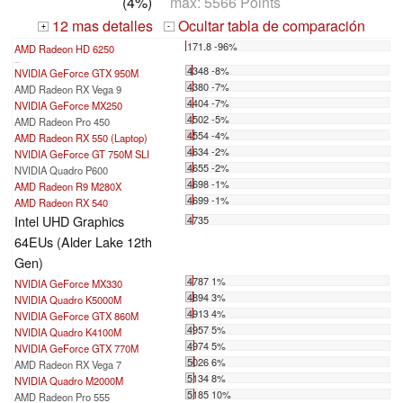
(4%)
max: 5566 Points
12 mas detalles
Ocultar tabla de comparación
+
-
171.8 -96%
AMD Radeon HD 6250
...
4348 -8%
NVIDIA GeForce GTX 950M
4380 -7%
AMD Radeon RX Vega 9
4404 -7%
NVIDIA GeForce MX250
4502 -5%
AMD Radeon Pro 450
4554 -4%
AMD Radeon RX 550 (Laptop)
4634 -2%
NVIDIA GeForce GT 750M SLI
4655 -2%
NVIDIA Quadro P600
4698 -1%
AMD Radeon R9 M280X
4699 -1%
AMD Radeon RX 540
Intel UHD Graphics
4735
64EUs (Alder Lake 12th
Gen)
4787 1%
NVIDIA GeForce MX330
4894 3%
NVIDIA Quadro K5000M
4913 4%
NVIDIA GeForce GTX 860M
4957 5%
NVIDIA Quadro K4100M
4974 5%
NVIDIA GeForce GTX 770M
5026 6%
AMD Radeon RX Vega 7
5134 8%
NVIDIA Quadro M2000M
5185 10%
AMD Radeon Pro 555