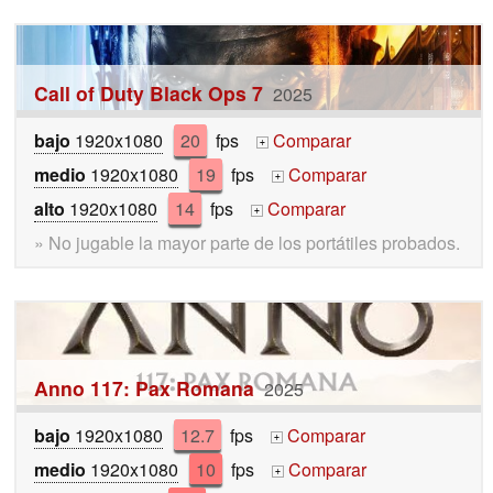
Call of Duty Black Ops 7
2025
bajo
1920x1080
20
fps
Comparar
+
medio
1920x1080
19
fps
Comparar
+
alto
1920x1080
14
fps
Comparar
+
» No jugable la mayor parte de los portátiles probados.
Anno 117: Pax Romana
2025
bajo
1920x1080
12.7
fps
Comparar
+
medio
1920x1080
10
fps
Comparar
+