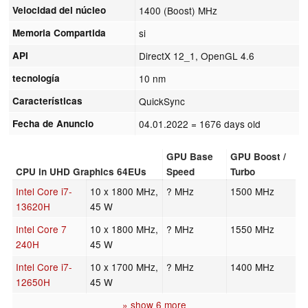
Velocidad del núcleo
1400 (Boost) MHz
Memoria Compartida
si
API
DirectX 12_1, OpenGL 4.6
tecnología
10 nm
Características
QuickSync
Fecha de Anuncio
04.01.2022
= 1676 days old
GPU Base
GPU Boost /
CPU in UHD Graphics 64EUs
Speed
Turbo
Intel Core i7-
10 x 1800 MHz,
? MHz
1500 MHz
13620H
45 W
Intel Core 7
10 x 1800 MHz,
? MHz
1550 MHz
240H
45 W
Intel Core i7-
10 x 1700 MHz,
? MHz
1400 MHz
12650H
45 W
» show 6 more