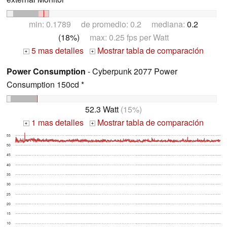
min: 0.1789 de promedio: 0.2 mediana:
0.2
(18%)
max: 0.25 fps per Watt
5 mas detalles
Mostrar tabla de comparación
+
+
Power Consumption
- Cyberpunk 2077 Power
Consumption 150cd *
52.3 Watt
(15%)
1 mas detalles
Mostrar tabla de comparación
+
+
55
50
45
40
35
30
25
20
15
10