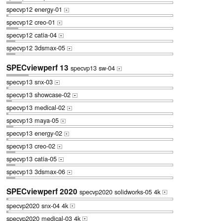
specvp12 energy-01
+
specvp12 creo-01
+
specvp12 catia-04
+
specvp12 3dsmax-05
+
SPECviewperf 13
specvp13 sw-04
+
specvp13 snx-03
+
specvp13 showcase-02
+
specvp13 medical-02
+
specvp13 maya-05
+
specvp13 energy-02
+
specvp13 creo-02
+
specvp13 catia-05
+
specvp13 3dsmax-06
+
SPECviewperf 2020
specvp2020 solidworks-05 4k
+
specvp2020 snx-04 4k
+
specvp2020 medical-03 4k
+