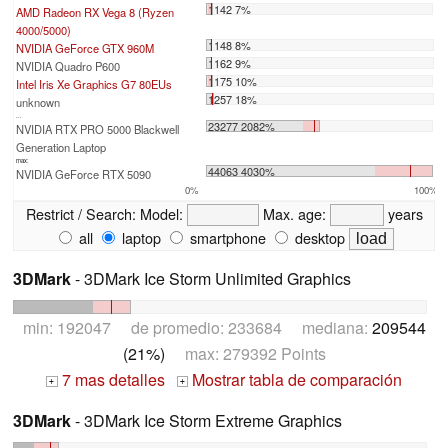
1142 7%
AMD Radeon RX Vega 8 (Ryzen
4000/5000)
1148 8%
NVIDIA GeForce GTX 960M
1162 9%
NVIDIA Quadro P600
1175 10%
Intel Iris Xe Graphics G7 80EUs
1257 18%
unknown
...
23277 2082%
NVIDIA RTX PRO 5000 Blackwell
Generation Laptop
max:
44063 4030%
NVIDIA GeForce RTX 5090
0%
100%
Restrict / Search:
Model:
Max. age:
years
all
laptop
smartphone
desktop
3DMark
- 3DMark Ice Storm Unlimited Graphics
min: 192047 de promedio: 233684 mediana:
209544
(21%)
max: 279392 Points
7 mas detalles
Mostrar tabla de comparación
+
+
3DMark
- 3DMark Ice Storm Extreme Graphics