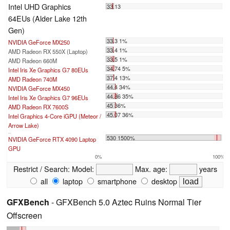
Intel UHD Graphics
33.13
64EUs (Alder Lake 12th
Gen)
33.3 1%
NVIDIA GeForce MX250
33.4 1%
AMD Radeon RX 550X (Laptop)
33.5 1%
AMD Radeon 660M
34.74 5%
Intel Iris Xe Graphics G7 80EUs
37.4 13%
AMD Radeon 740M
44.4 34%
NVIDIA GeForce MX450
44.86 35%
Intel Iris Xe Graphics G7 96EUs
45 36%
AMD Radeon RX 7600S
45.07 36%
Intel Graphics 4-Core iGPU (Meteor /
Arrow Lake)
...
530 1500%
NVIDIA GeForce RTX 4090 Laptop
GPU
0%
100%
Restrict / Search:
Model:
Max. age:
years
all
laptop
smartphone
desktop
GFXBench
- GFXBench 5.0 Aztec Ruins Normal Tier
Offscreen