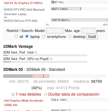
5187 10%
Intel Iris Xe Graphics G7 80EUs
...
68271 1342%
NVIDIA RTX PRO 5000 Blackwell
Generation Laptop
max:
129772 2641%
NVIDIA GeForce RTX 5090
0%
100%
Restrict / Search:
Model:
Max. age:
years
all
laptop
smartphone
desktop
3DMark Vantage
3DM Vant. Perf. total
+
3DM Vant. Perf. GPU no PhysX
+
3DMark 05
- 3DMark 05 - Standard
min: 26272 de promedio: 35662 mediana:
36705
(40%)
max: 41013 Points
7 mas detalles
Ocultar tabla de comparación
+
-
133.4 -100%
Intel Graphics Media Accelerator
(GMA) 500
...
31017 -13%