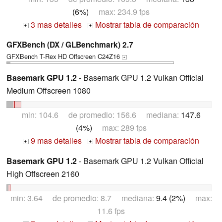
(6%)
max: 234.9 fps
3 mas detalles
Mostrar tabla de comparación
+
+
GFXBench (DX / GLBenchmark) 2.7
GFXBench T-Rex HD Offscreen C24Z16
+
Basemark GPU 1.2
- Basemark GPU 1.2 Vulkan Official
Medium Offscreen 1080
min: 104.6 de promedio: 156.6 mediana:
147.6
(4%)
max: 289 fps
9 mas detalles
Mostrar tabla de comparación
+
+
Basemark GPU 1.2
- Basemark GPU 1.2 Vulkan Official
High Offscreen 2160
min: 3.64 de promedio: 8.7 mediana:
9.4 (2%)
max:
11.6 fps