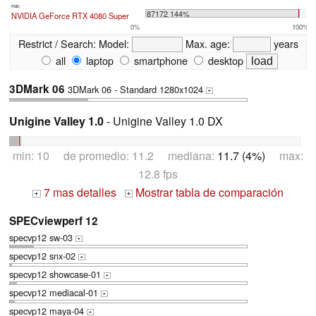
max:
87172 144%
NVIDIA GeForce RTX 4080 Super
0%
100%
Restrict / Search:
Model:
Max. age:
years
all
laptop
smartphone
desktop
3DMark 06
3DMark 06 - Standard 1280x1024
+
Unigine Valley 1.0
- Unigine Valley 1.0 DX
min: 10 de promedio: 11.2 mediana:
11.7 (4%)
max:
12.8 fps
7 mas detalles
Mostrar tabla de comparación
+
+
SPECviewperf 12
specvp12 sw-03
+
specvp12 snx-02
+
specvp12 showcase-01
+
specvp12 mediacal-01
+
specvp12 maya-04
+