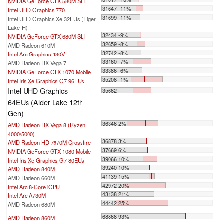
NVIDIA GeForce GTX 580M SLI
31647 -11%
Intel UHD Graphics 770
31699 -11%
Intel UHD Graphics Xe 32EUs (Tiger
Lake-H)
32434 -9%
NVIDIA GeForce GTX 680M SLI
32659 -8%
AMD Radeon 610M
32742 -8%
Intel Arc Graphics 130V
33160 -7%
AMD Radeon RX Vega 7
33386 -6%
NVIDIA GeForce GTX 1070 Mobile
35208 -1%
Intel Iris Xe Graphics G7 96EUs
Intel UHD Graphics
35662
64EUs (Alder Lake 12th
Gen)
36346 2%
AMD Radeon RX Vega 8 (Ryzen
4000/5000)
36878 3%
AMD Radeon HD 7970M Crossfire
37669 6%
NVIDIA GeForce GTX 1080 Mobile
39066 10%
Intel Iris Xe Graphics G7 80EUs
39240 10%
AMD Radeon 840M
41139 15%
AMD Radeon 660M
42972 20%
Intel Arc 8-Core iGPU
43138 21%
Intel Arc A730M
44442 25%
AMD Radeon 680M
...
68868 93%
AMD Radeon 860M