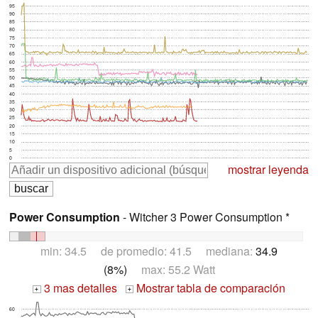
95
90
85
80
75
70
65
60
55
50
45
40
35
30
25
20
15
10
5
0
mostrar leyenda
Power Consumption
- Witcher 3 Power Consumption *
min: 34.5 de promedio: 41.5 mediana:
34.9
(8%)
max: 55.2 Watt
3 mas detalles
Mostrar tabla de comparación
+
+
60