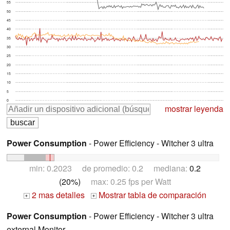
55
50
45
40
35
30
25
20
15
10
5
0
mostrar leyenda
Power Consumption
- Power Efficiency - Witcher 3 ultra
min: 0.2023 de promedio: 0.2 mediana:
0.2
(20%)
max: 0.25 fps per Watt
2 mas detalles
Mostrar tabla de comparación
+
+
Power Consumption
- Power Efficiency - Witcher 3 ultra
external Monitor