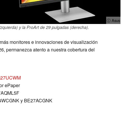
ⓘ Asus
zquierda) y la ProArt de 29 pulgadas (derecha).
más monitores e innovaciones de visualización
, permanezca atento a nuestra cobertura del
PG27UCWM
or ePaper
7AQML5F
BE34WCGNK y BE27ACGNK