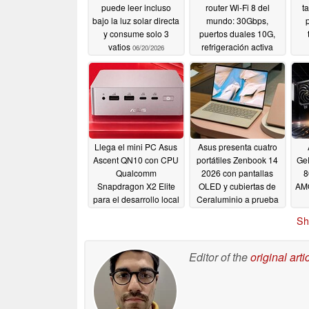
puede leer incluso
router Wi-Fi 8 del
t
bajo la luz solar directa
mundo: 30Gbps,
y consume solo 3
puertos duales 10G,
vatios
refrigeración activa
06/20/2026
06/02/2026
Llega el mini PC Asus
Asus presenta cuatro
Ascent QN10 con CPU
portátiles Zenbook 14
Ge
Qualcomm
2026 con pantallas
8
Snapdragon X2 Elite
OLED y cubiertas de
AMO
para el desarrollo local
Ceraluminio a prueba
de IA y OpenClaw
de manchas
06/02/2026
Sh
06/02/2026
Editor of the
original arti