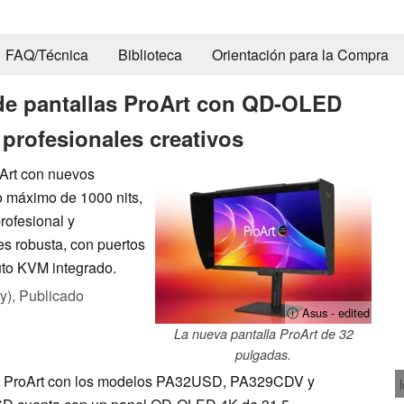
FAQ/Técnica
Biblioteca
Orientación para la Compra
de pantallas ProArt con QD-OLED
 profesionales creativos
oArt con nuevos
o máximo de 1000 nits,
rofesional y
es robusta, con puertos
uto KVM integrado.
y),
Publicado
ⓘ Asus - edited
La nueva pantalla ProArt de 32
pulgadas.
al ProArt con los modelos PA32USD, PA329CDV y