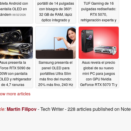
ableta Android con
portátil de 14 pulgadas
TUF Gaming de 16
pantalla OLED en
con bisagra de 360º:
pulgadas rediseñado:
tándem
32 GB de RAM, lápiz
RTX 5070,
06/02/2026
óptico integrado y
refrigeración experta y
doble cámara
durabilidad
06/02/2026
06/02/2026
Asus presenta la
Samsung presenta el
Asus revela el precio
Force RTX 5090 de
panel OLED para
global de su nuevo
00W con pantalla
portátiles Ultra Slim
mini PC para juegos
LED y refrigerador
más fino del mundo:
con GPU Nvidia
de 4,7 ranuras
20% más fino, 240 Hz
GeForce RTX 5070 Ti y
RTX 5080
06/02/2026
06/02/2026
06/02/2026
ow more articles
cle
:
Martin Filipov
- Tech Writer
- 228 articles published on No