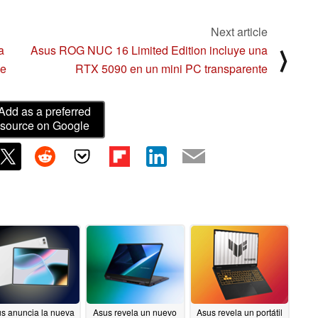
Next article
a
Asus ROG NUC 16 Limited Edition incluye una
⟩
de
RTX 5090 en un mini PC transparente
Add as a preferred
source on Google
s anuncia la nueva
Asus revela un nuevo
Asus revela un portátil