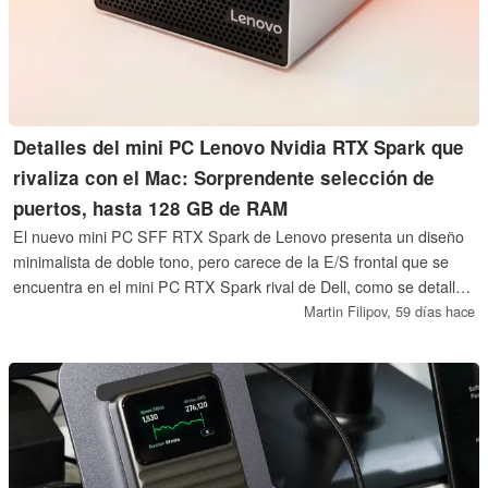
Detalles del mini PC Lenovo Nvidia RTX Spark que
rivaliza con el Mac: Sorprendente selección de
puertos, hasta 128 GB de RAM
El nuevo mini PC SFF RTX Spark de Lenovo presenta un diseño
minimalista de doble tono, pero carece de la E/S frontal que se
encuentra en el mini PC RTX Spark rival de Dell, como se detalla
en un artículo del 5 de junio de Serve The Home. El Nvidia RTX
Martin Filipov,
59 días hace
Spark a bordo promete hasta 128 GB de RAM, 300 GB/s de
ancho de banda de memoria, capacidades de edición de vídeo
12K y hasta 1 petaflop de rendimiento de IA.