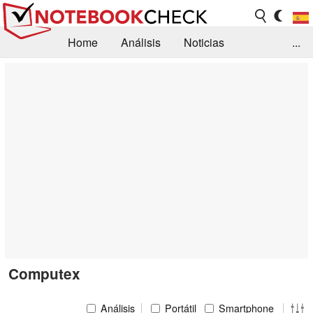
Home
Análisis
Noticias
...
FAQ/Técnica
Biblioteca
Orientación para la Compra
Busca
Contacto
Computex
Análisis
Portátil
Smartphone