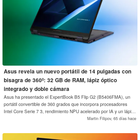
Asus revela un nuevo portátil de 14 pulgadas con
bisagra de 360º: 32 GB de RAM, lápiz óptico
integrado y doble cámara
Asus ha presentado el ExpertBook B5 Flip G2 (B5406FMA), un
portátil convertible de 360 grados que incorpora procesadores
Intel Core Serie 7 3, rendimiento NPU acelerado por IA y un lápiz
óptico con garaje. Diseñado para el trabajo híbrido, ofrece
Martin Filipov,
65 días hace
durabilidad MIL-STD-810H, flexibilidad de doble cámara y
seguridad de nivel empresarial en un chasis portátil de aluminio.