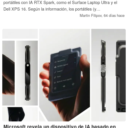
portátiles con IA RTX Spark, como el Surface Laptop Ultra y el
Dell XPS 16. Según la información, los portátiles (y
presumiblemente los PC) equipados con el chip N1x podrían llevar
Martin Filipov,
64 días hace
una etiqueta de precio de al menos 2.899 dólares, mientras que
los modelos N1 de nivel básico podrían comenzar en 1.799
dólares.
Microsoft revela un dispositivo de IA basado en