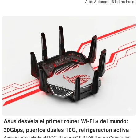
monitorización continua de la salud. El nuevo smartwatch ofrece
Alex Alderson,
64 días hace
también análisis del movimiento respiratorio durante el sueño, así
como monitorización del ECG y de la presión arterial.
Asus desvela el primer router Wi-Fi 8 del mundo:
30Gbps, puertos duales 10G, refrigeración activa
Asus ha anunciado el ROG Rapture GT-BN98 Pro en Computex