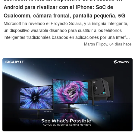
Android para rivalizar con el iPhone: SoC de
Qualcomm, cámara frontal, pantalla pequeña, 5G
Microsoft ha revelado el Proyecto Solara, y la insignia inteligente,
un dispositivo wearable diseñado para sustituir a los teléfonos
inteligentes tradicionales basados en aplicaciones por una interfaz
de IA basada en agentes. A medida que Microsoft inicia las
Martin Filipov,
64 días hace
pruebas internas y se prepara para los pilotos empresariales,
entra en una carrera crítica contra el rumoreado teléfono con IA
2027 de OpenAI, señalando un cambio importante hacia el
hardware especializado y consciente del contexto.