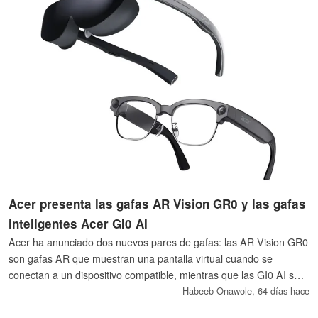
Acer presenta las gafas AR Vision GR0 y las gafas
inteligentes Acer GI0 AI
Acer ha anunciado dos nuevos pares de gafas: las AR Vision GR0
son gafas AR que muestran una pantalla virtual cuando se
conectan a un dispositivo compatible, mientras que las GI0 AI son
gafas inteligentes con tecnología Gemini que se conectan a
Habeeb Onawole,
64 días hace
dispositivos móviles. Ambas gafas estarán disponibles en