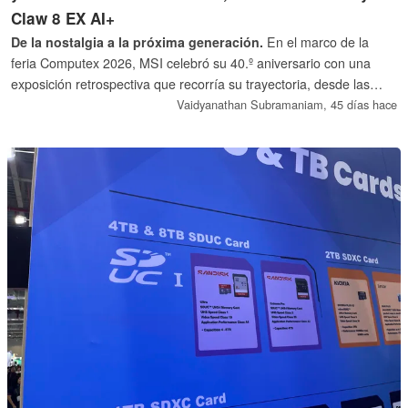
Claw 8 EX AI+
De la nostalgia a la próxima generación.
En el marco de la
feria Computex 2026, MSI celebró su 40.º aniversario con una
exposición retrospectiva que recorría su trayectoria, desde las
primeras placas base Intel 286 y AMD K7 hasta las modernas
Vaidyanathan Subramaniam,
45 días hace
plataformas insignia para juegos e inteligencia artificial. Recorrer
la exposición no solo permitió apreciar lo lejos que hemos llegado
en el panorama tecnológico, sino que también ofreció un atisbo
del futuro que nos espera.