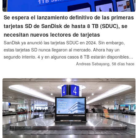
Se espera el lanzamiento definitivo de las primeras
tarjetas SD de SanDisk de hasta 8 TB (SDUC), se
necesitan nuevos lectores de tarjetas
SanDisk ya anunció las tarjetas SDUC en 2024. Sin embargo,
estas tarjetas SD nunca llegaron al mercado. Ahora hay un
segundo intento. 4 y en algunos casos 8 TB estarán disponibles
como tarjetas microSD y SD respectivamente, repartidas entre las
Andreas Sebayang,
58 días hace
series Ultra y Extreme. Las nuevas capacidades requieren
estrictamente nuevos lectores. Ni siquiera los nuevos lectores SD
Express pueden manejarlas.