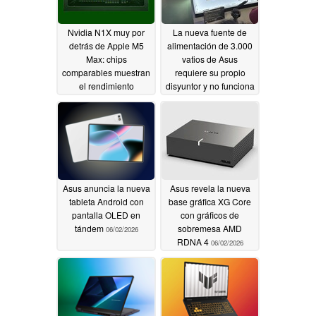
Nvidia N1X muy por
La nueva fuente de
detrás de Apple M5
alimentación de 3.000
Max: chips
vatios de Asus
comparables muestran
requiere su propio
el rendimiento
disyuntor y no funciona
esperado
en todas partes
06/03/2026
06/03/2026
Asus anuncia la nueva
Asus revela la nueva
tableta Android con
base gráfica XG Core
pantalla OLED en
con gráficos de
tándem
sobremesa AMD
06/02/2026
RDNA 4
06/02/2026