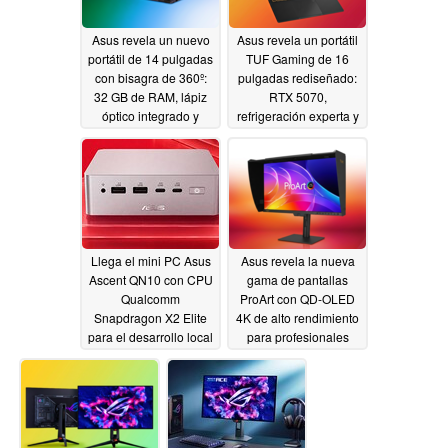
Asus revela un nuevo
Asus revela un portátil
portátil de 14 pulgadas
TUF Gaming de 16
con bisagra de 360º:
pulgadas rediseñado:
32 GB de RAM, lápiz
RTX 5070,
óptico integrado y
refrigeración experta y
doble cámara
durabilidad
06/02/2026
06/02/2026
Llega el mini PC Asus
Asus revela la nueva
Ascent QN10 con CPU
gama de pantallas
Qualcomm
ProArt con QD-OLED
Snapdragon X2 Elite
4K de alto rendimiento
para el desarrollo local
para profesionales
de IA y OpenClaw
creativos
06/02/2026
06/02/2026