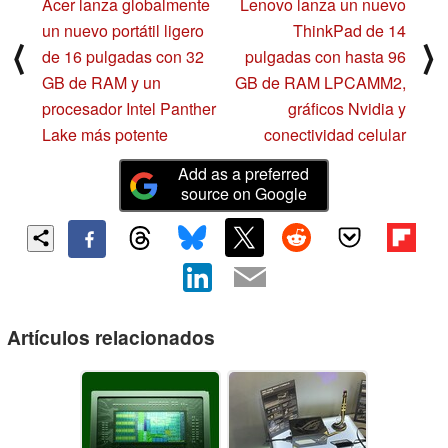
Acer lanza globalmente
Lenovo lanza un nuevo
un nuevo portátil ligero
ThinkPad de 14
⟨
⟩
de 16 pulgadas con 32
pulgadas con hasta 96
GB de RAM y un
GB de RAM LPCAMM2,
procesador Intel Panther
gráficos Nvidia y
Lake más potente
conectividad celular
Add as a preferred
source on Google
Artículos relacionados