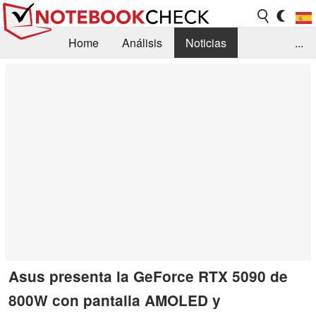
Home
Análisis
Noticias
...
FAQ/Técnica
Biblioteca
Orientación para la Compra
Busca
Contacto
Asus presenta la GeForce RTX 5090 de
800W con pantalla AMOLED y