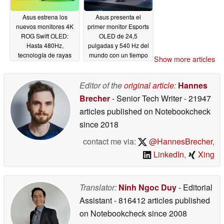
Asus estrena los
Asus presenta el
nuevos monitores 4K
primer monitor Esports
ROG Swift OLED:
OLED de 24,5
Hasta 480Hz,
pulgadas y 540 Hz del
tecnología de rayas
mundo con un tiempo
Show more articles
RGB en tándem, 90W
de respuesta de 0,2 ms
PD
06/02/2026
06/02/2026
Editor of the
original article
:
Hannes
Brecher
- Senior Tech Writer
- 21947
articles published on Notebookcheck
since 2018
contact me via:
@HannesBrecher
,
LinkedIn
,
Xing
Translator:
Ninh Ngoc Duy
- Editorial
Assistant
- 816412 articles published
on Notebookcheck
since 2008