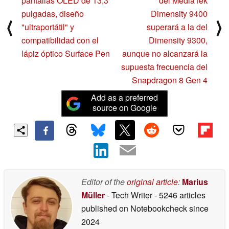
pantallas OLED de 13,3
del MediaTek
pulgadas, diseño
Dimensity 9400
⟨
⟩
"ultraportátil" y
superará a la del
compatibilidad con el
Dimensity 9300,
lápiz óptico Surface Pen
aunque no alcanzará la
supuesta frecuencia del
Snapdragon 8 Gen 4
Add as a preferred
source on Google
Editor of the
original article
:
Marius
Müller
- Tech Writer
- 5246 articles
published on Notebookcheck
since
2024