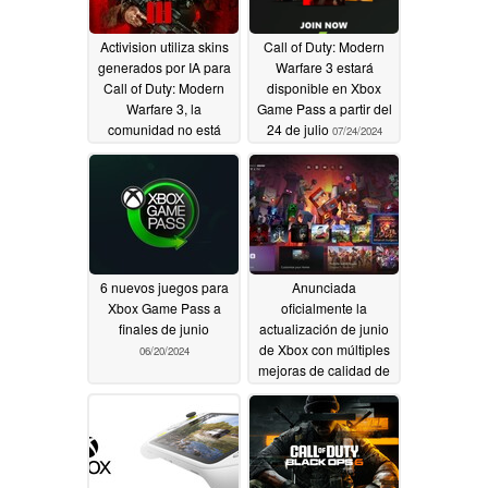
Activision utiliza skins
Call of Duty: Modern
generados por IA para
Warfare 3 estará
Call of Duty: Modern
disponible en Xbox
Warfare 3, la
Game Pass a partir del
comunidad no está
24 de julio
07/24/2024
satisfecha
07/25/2024
6 nuevos juegos para
Anunciada
Xbox Game Pass a
oficialmente la
finales de junio
actualización de junio
de Xbox con múltiples
06/20/2024
mejoras de calidad de
vida para las
plataformas de juego
en PC, consola y en la
nube
06/13/2024