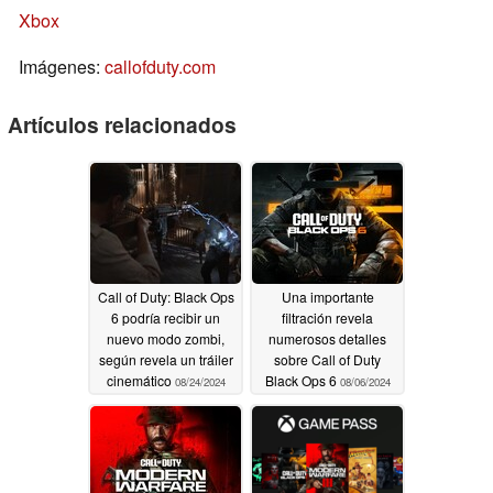
Xbox
Imágenes:
callofduty.com
Artículos relacionados
Call of Duty: Black Ops
Una importante
6 podría recibir un
filtración revela
nuevo modo zombi,
numerosos detalles
según revela un tráiler
sobre Call of Duty
cinemático
Black Ops 6
08/24/2024
08/06/2024