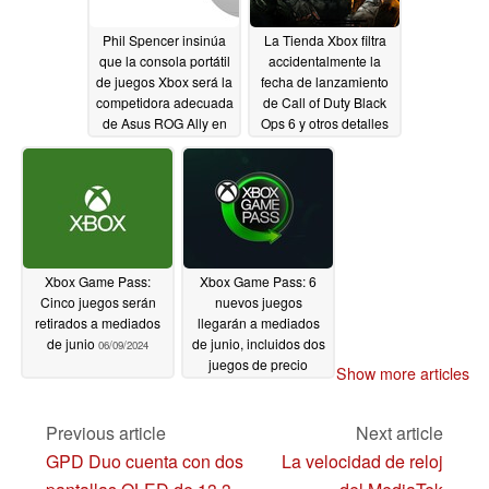
Phil Spencer insinúa
La Tienda Xbox filtra
que la consola portátil
accidentalmente la
de juegos Xbox será la
fecha de lanzamiento
competidora adecuada
de Call of Duty Black
de Asus ROG Ally en
Ops 6 y otros detalles
lugar de PlayStation
06/10/2024
Portal
06/10/2024
Xbox Game Pass:
Xbox Game Pass: 6
Cinco juegos serán
nuevos juegos
retirados a mediados
llegarán a mediados
de junio
de junio, incluidos dos
06/09/2024
juegos de precio
Show more articles
completo y un nuevo
lanzamiento
06/08/2024
Previous article
Next article
GPD Duo cuenta con dos
La velocidad de reloj