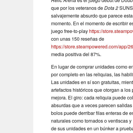
Relic Arena
es el juego debut de Dou
que por los veteranos de
Dota 2
SUNSfan
salvajemente absurdo que parece esta
momento. En el momento de escribir es
juego free-to-play
https://store.steam
con unas 150 reseñas de
https://store.steampowered.com/app/
media positiva del 87%.
En lugar de comprar unidades como en
por completo en las reliquias, las ha
Las unidades en sí son gratuitas, mien
artefactos históricos que otorgan a los
mejora. El giro: cada reliquia puede c
absurdas que a veces parecen salidas
bolos puede derribar filas enteras de 
naturales como tornados o ventiscas y 
de sus unidades en un búnker a prueba