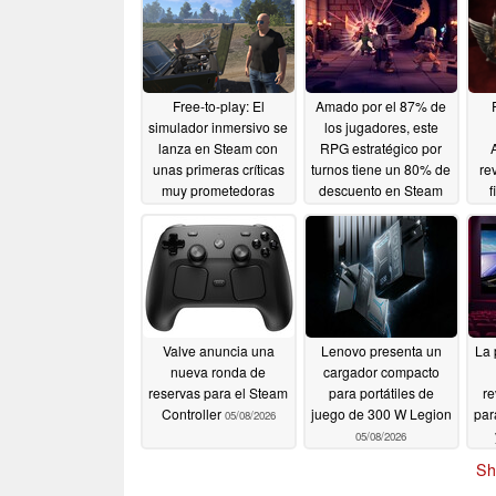
Free-to-play: El
Amado por el 87% de
simulador inmersivo se
los jugadores, este
lanza en Steam con
RPG estratégico por
unas primeras críticas
turnos tiene un 80% de
re
muy prometedoras
descuento en Steam
f
05/13/2026
05/08/2026
M
Valve anuncia una
Lenovo presenta un
La 
nueva ronda de
cargador compacto
reservas para el Steam
para portátiles de
re
Controller
juego de 300 W Legion
par
05/08/2026
05/08/2026
Sh