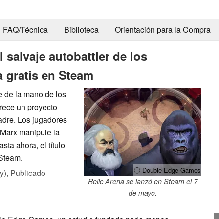
FAQ/Técnica
Biblioteca
Orientación para la Compra
 salvaje autobattler de los
a gratis en Steam
e de la mano de los
rece un proyecto
dre. Los jugadores
 Marx manipule la
ta ahora, el título
 Steam.
ⓘ Double Edge Games
y),
Publicado
Relic Arena se lanzó en Steam el 7
de mayo.