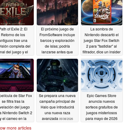
Path of Exile 2: El
El próximo juego de
La sombra de
Retorno de los
FromSoftware incluye
Nintendo descartó el
Antiguos trae una
barcos y exploración
juego Star Fox Switch
visión completa del
de islas; podría
2 para "fastidiar" al
inal del juego y el
lanzarse antes que
filtrador, dice un insider
icónico cinturón
The Duskbloods
05/08/2026
ageblood
05/08/2026
05/08/2026
película de Star Fox
Se prepara una nueva
Epic Games Store
se filtra tras la
campaña principal de
anuncia nuevos
velación del juego
Halo que introducirá
sorteos gratuitos de
a Nintendo Switch 2
una nueva raza
juegos misteriosos
y el cameo en la
avanzada
para mayo de 2026
05/08/2026
película de Mario
05/08/2026
ow more articles
05/08/2026