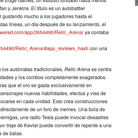
ble Edge Games, un estudio fundado nada menos
 y Jenkins. El título es un autobattler
r gustando mucho a los jugadores hasta el
tas líneas, un día después de su lanzamiento, el
powered.com/app/2654490/Relic_Arena/
ya contaba
2654490/Relic_Arena/#app_reviews_hash
con una
 los autómatas tradicionales,
Relic Arena
se centra
bilidades y los combos completamente exagerados.
tras que el oro se gasta exclusivamente en
 personajes nuevas habilidades, efectos y vías de
olocarse en cada unidad. Esto crea construcciones
 directamente de un foro de memes. Una bola de
enemigos, una radio Tesla puede invocar desastres
un traje de Kevlar puede convertir de repente a una
 de balas.