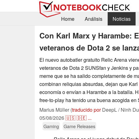
Home
Análisis
Noticias
Con Karl Marx y Harambe: El
veteranos de Dota 2 se lanz
El nuevo autobatler gratuito Relic Arena vien
veteranos de Dota 2 SUNSfan y Jenkins y pa
meme que se ha salido completamente de ma
combinan reliquias absurdas, dejan que Karl
economía o envían a Harambe a la batalla. Has
free-to-play ha tenido una buena acogida en
Marius Müller (
traducido por
DeepL / Ninh Du
05/08/2026
🇺🇸
🇩🇪
...
Gaming
Game Releases