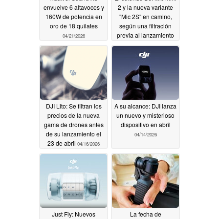
envuelve 6 altavoces y
2 y la nueva variante
160W de potencia en
"Mic 2S" en camino,
oro de 18 quilates
según una filtración
previa al lanzamiento
04/21/2026
del 28 de abril
04/17/2026
DJI Lito: Se filtran los
A su alcance: DJI lanza
precios de la nueva
un nuevo y misterioso
gama de drones antes
dispositivo en abril
de su lanzamiento el
04/14/2026
23 de abril
04/16/2026
Just Fly: Nuevos
La fecha de