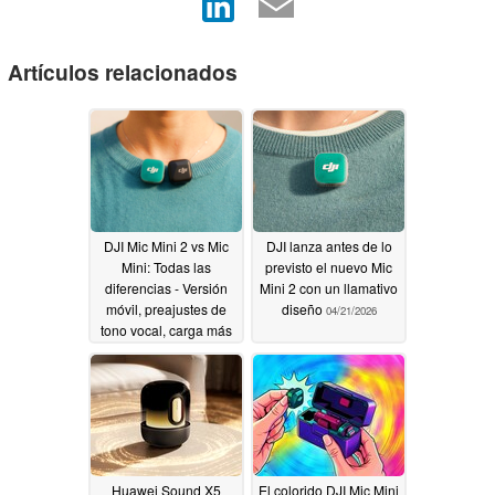
Artículos relacionados
DJI Mic Mini 2 vs Mic
DJI lanza antes de lo
Mini: Todas las
previsto el nuevo Mic
diferencias - Versión
Mini 2 con un llamativo
móvil, preajustes de
diseño
04/21/2026
tono vocal, carga más
rápida, colores
04/23/2026
Huawei Sound X5
El colorido DJI Mic Mini