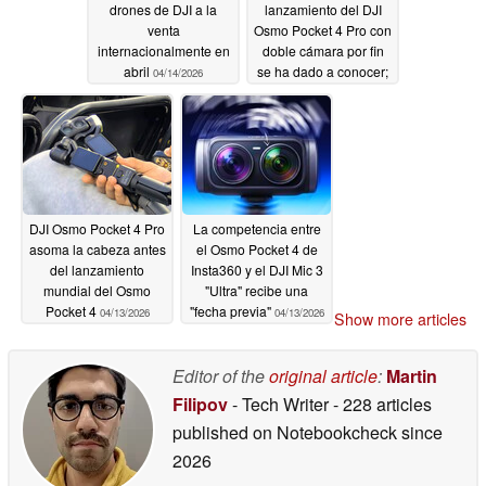
drones de DJI a la
lanzamiento del DJI
venta
Osmo Pocket 4 Pro con
internacionalmente en
doble cámara por fin
abril
se ha dado a conocer;
04/14/2026
llegará muy pronto
04/14/2026
DJI Osmo Pocket 4 Pro
La competencia entre
asoma la cabeza antes
el Osmo Pocket 4 de
del lanzamiento
Insta360 y el DJI Mic 3
mundial del Osmo
"Ultra" recibe una
Pocket 4
"fecha previa"
04/13/2026
04/13/2026
Show more articles
Editor of the
original article
:
Martin
Filipov
- Tech Writer
- 228 articles
published on Notebookcheck
since
2026