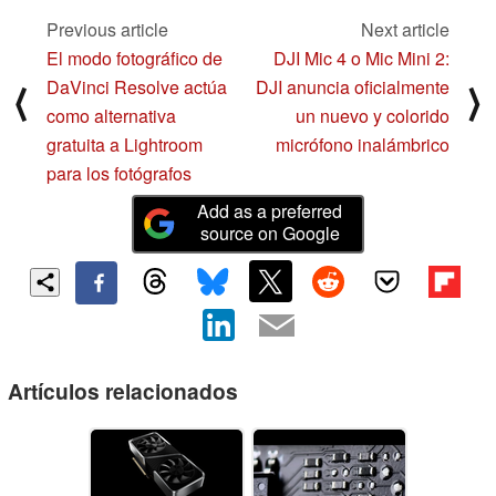
Previous article
Next article
El modo fotográfico de
DJI Mic 4 o Mic Mini 2:
DaVinci Resolve actúa
DJI anuncia oficialmente
⟨
⟩
como alternativa
un nuevo y colorido
gratuita a Lightroom
micrófono inalámbrico
para los fotógrafos
Add as a preferred
source on Google
Artículos relacionados