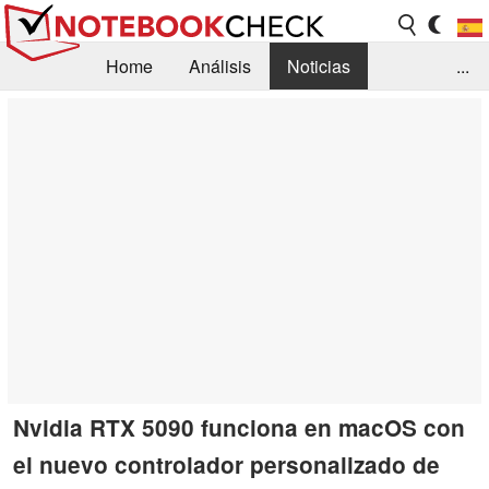
Home
Análisis
Noticias
...
FAQ/Técnica
Biblioteca
Orientación para la Compra
Busca
Contacto
Nvidia RTX 5090 funciona en macOS con
el nuevo controlador personalizado de