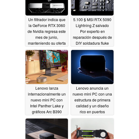
Un filtrador indica que
5.100 $ MSI RTX 5090
la GeForce RTX 3060
Lightning Z salvado
de Nvidia regresa este
Por experto en
mes de junio,
reparación después de
manteniendo su oferta
DIY soldadura fluke
de 12 GB de VRAM
dejó inarrancable
05/02/2026
04/29/2026
Lenovo lanza
Lenovo anuncia un
internacionalmente un
nuevo mini PC con una
nuevo mini PC con
estructura de primera
Intel Panther Lake y
calidad y un diseño
gráficos Arc B390
rico en puertos
04/22/2026
04/20/2026