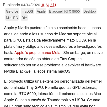
Publicado
04/14/2026
🇺🇸
🇵🇹
...
Geforce
macOS
Apple
Blackwell RTX 5000
Desktop
Mini PC
DIY
Apple y Nvidia pusieron fin a su asociación hace muchos
años, dejando a los usuarios de Mac sin soporte oficial
para GPU. Esta caída efectivamente mató CUDA en la
plataforma y obligó a los desarrolladores e investigadores
hacia
Apple 's propio marco Metal
. Sin embargo, un nuevo
controlador de código abierto de Tiny Corp ha
solucionado por fin ese problema al devolver el hardware
Nvidia Blackwell al ecosistema macOS.
El proyecto utiliza una extensión personalizada del kernel
denominada Tiny GPU. Permite que las GPU externas,
como la RTX 5090, interactúen directamente con los Mac
Apple Silicon a través de Thunderbolt 5 o USB4. Se trata
de un gran salto técnico en sí mismo, ya que evita por