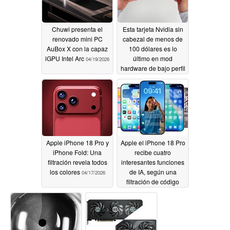
Chuwi presenta el
Esta tarjeta Nvidia sin
renovado mini PC
cabezal de menos de
AuBox X con la capaz
100 dólares es lo
iGPU Intel Arc
último en mod
04/19/2026
hardware de bajo perfil
04/18/2026
Apple iPhone 18 Pro y
Apple el iPhone 18 Pro
iPhone Fold: Una
recibe cuatro
filtración revela todos
interesantes funciones
los colores
de IA, según una
04/17/2026
filtración de código
04/16/2026