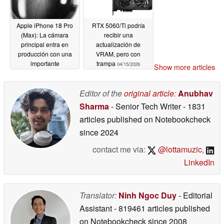
Apple iPhone 18 Pro
RTX 5060/Ti podría
(Max): La cámara
recibir una
principal entra en
actualización de
producción con una
VRAM, pero con
importante
trampa
04/15/2026
Show more articles
actualización
04/16/2026
Editor of the
original article
:
Anubhav
Sharma
- Senior Tech Writer
- 1831
articles published on Notebookcheck
since 2024
contact me via:
@lottamuzic
,
LinkedIn
Translator:
Ninh Ngoc Duy
- Editorial
Assistant
- 819461 articles published
on Notebookcheck
since 2008