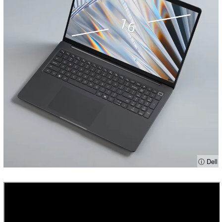
ⓘ Dell