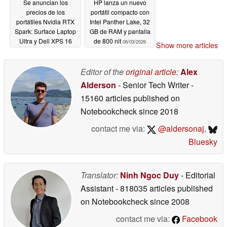
Se anuncian los
HP lanza un nuevo
precios de los
portátil compacto con
portátiles Nvidia RTX
Intel Panther Lake, 32
Spark: Surface Laptop
GB de RAM y pantalla
Ultra y Dell XPS 16
de 800 nit
06/03/2026
Show more articles
rivalizarán con el
MacBook Pro
06/03/2026
Editor of the
original article
:
Alex
Alderson
- Senior Tech Writer
-
15160 articles published on
Notebookcheck
since 2018
contact me via:
@aldersonaj
,
Bluesky
Translator:
Ninh Ngoc Duy
- Editorial
Assistant
- 818035 articles published
on Notebookcheck
since 2008
contact me via:
Facebook