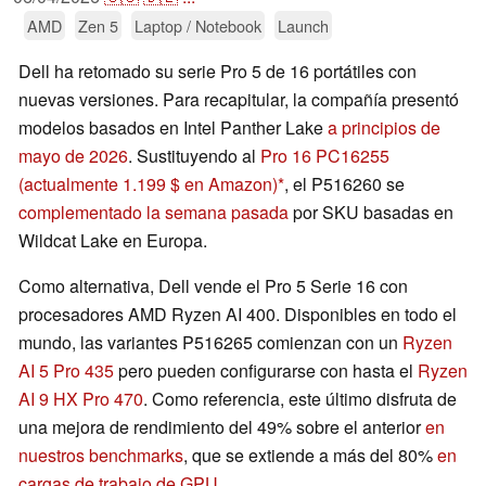
AMD
Zen 5
Laptop / Notebook
Launch
Dell ha retomado su serie Pro 5 de 16 portátiles con
nuevas versiones. Para recapitular, la compañía presentó
modelos basados en Intel Panther Lake
a principios de
mayo de 2026
. Sustituyendo al
Pro 16 PC16255
(actualmente 1.199 $ en Amazon)
, el P516260 se
complementado la semana pasada
por SKU basadas en
Wildcat Lake en Europa.
Como alternativa, Dell vende el Pro 5 Serie 16 con
procesadores AMD Ryzen AI 400. Disponibles en todo el
mundo, las variantes P516265 comienzan con un
Ryzen
AI 5 Pro 435
pero pueden configurarse con hasta el
Ryzen
AI 9 HX Pro 470
. Como referencia, este último disfruta de
una mejora de rendimiento del 49% sobre el anterior
en
nuestros benchmarks
, que se extiende a más del 80%
en
cargas de trabajo de GPU
.