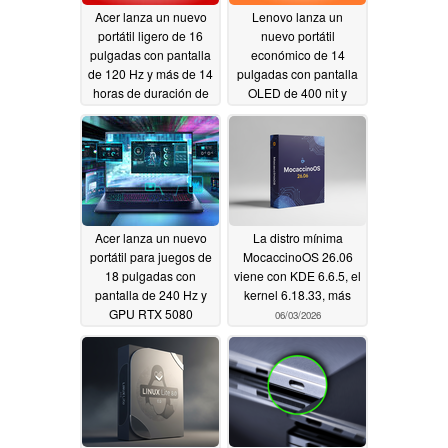
Acer lanza un nuevo
Lenovo lanza un
portátil ligero de 16
nuevo portátil
pulgadas con pantalla
económico de 14
de 120 Hz y más de 14
pulgadas con pantalla
horas de duración de
OLED de 400 nit y
la batería
doble ranura SSD
06/04/2026
06/04/2026
Acer lanza un nuevo
La distro mínima
portátil para juegos de
MocaccinoOS 26.06
18 pulgadas con
viene con KDE 6.6.5, el
pantalla de 240 Hz y
kernel 6.18.33, más
GPU RTX 5080
06/03/2026
06/04/2026