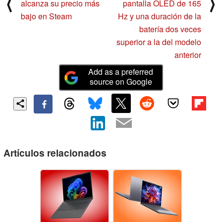
⟨
⟩
alcanza su precio más
pantalla OLED de 165
bajo en Steam
Hz y una duración de la
batería dos veces
superior a la del modelo
anterior
Add as a preferred
source on Google
Artículos relacionados