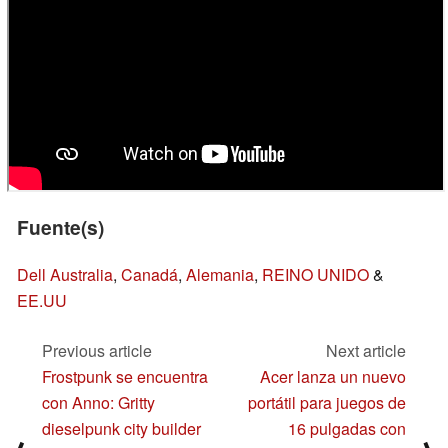
Fuente(s)
Dell Australia
,
Canadá
,
Alemania
,
REINO UNIDO
&
EE.UU
Previous article
Next article
Frostpunk se encuentra
Acer lanza un nuevo
con Anno: Gritty
portátil para juegos de
dieselpunk city builder
16 pulgadas con