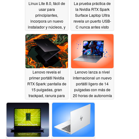
Linux Lite 8.0, fácil de
La prueba práctica de
usar para
la Nvidia RTX Spark
principiantes,
Surface Laptop Ultra
incorpora un nuevo
revela un puerto USB-
instalador y núcleos, y
C nunca antes visto
mucho más
06/03/2026
06/03/2026
Lenovo revela el
Lenovo lanza a nivel
primer portátil Nvidia
internacional un nuevo
RTX Spark: pantalla de
portátil ligero de 14
15 pulgadas, gran
pulgadas con más de
trackpad, ranura para
20 horas de autonomía
tarjeta SD
y doble ranura SSD
06/03/2026
06/03/2026