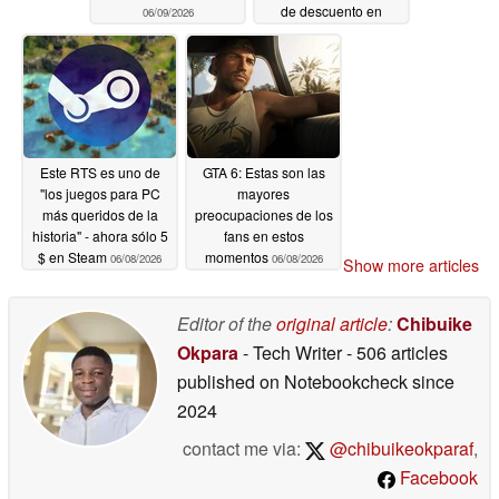
de descuento en
06/09/2026
Steam
06/09/2026
Este RTS es uno de
GTA 6: Estas son las
"los juegos para PC
mayores
más queridos de la
preocupaciones de los
historia" - ahora sólo 5
fans en estos
$ en Steam
momentos
06/08/2026
06/08/2026
Show more articles
Editor of the
original article
:
Chibuike
Okpara
- Tech Writer
- 506 articles
published on Notebookcheck
since
2024
contact me via:
@chibuikeokparaf
,
Facebook