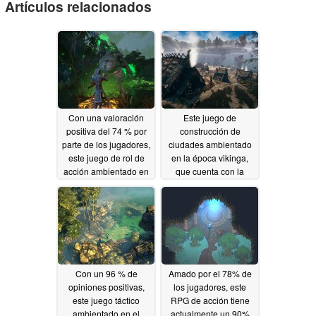
Artículos relacionados
Con una valoración
Este juego de
positiva del 74 % por
construcción de
parte de los jugadores,
ciudades ambientado
este juego de rol de
en la época vikinga,
acción ambientado en
que cuenta con la
un mundo de fantasía
aprobación del 69 %
tiene un descuento del
de los jugadores, tiene
85 % en Steam
un descuento del 70 %
en Steam
06/14/2026
06/13/2026
Con un 96 % de
Amado por el 78% de
opiniones positivas,
los jugadores, este
este juego táctico
RPG de acción tiene
ambientado en el
actualmente un 90%