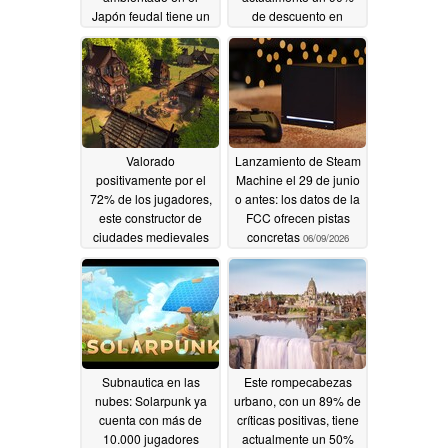
Japón feudal tiene un
de descuento en
descuento del 90 % en
Steam
06/11/2026
Steam
06/12/2026
Valorado
Lanzamiento de Steam
positivamente por el
Machine el 29 de junio
72% de los jugadores,
o antes: los datos de la
este constructor de
FCC ofrecen pistas
ciudades medievales
concretas
06/09/2026
de supervivencia tiene
un 80% de descuento
en Steam
06/10/2026
Subnautica en las
Este rompecabezas
nubes: Solarpunk ya
urbano, con un 89% de
cuenta con más de
críticas positivas, tiene
10.000 jugadores
actualmente un 50%