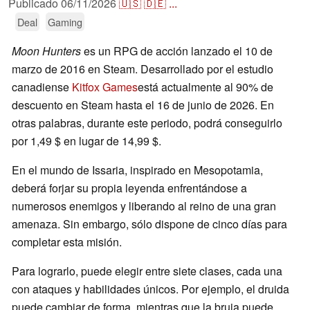
Publicado
06/11/2026
🇺🇸
🇩🇪
...
Deal
Gaming
Moon Hunters
es un RPG de acción lanzado el 10 de
marzo de 2016 en Steam. Desarrollado por el estudio
canadiense
Kitfox Games
está actualmente al 90% de
descuento en Steam hasta el 16 de junio de 2026. En
otras palabras, durante este periodo, podrá conseguirlo
por 1,49 $ en lugar de 14,99 $.
En el mundo de Issaria, inspirado en Mesopotamia,
deberá forjar su propia leyenda enfrentándose a
numerosos enemigos y liberando al reino de una gran
amenaza. Sin embargo, sólo dispone de cinco días para
completar esta misión.
Para lograrlo, puede elegir entre siete clases, cada una
con ataques y habilidades únicos. Por ejemplo, el druida
puede cambiar de forma, mientras que la bruja puede