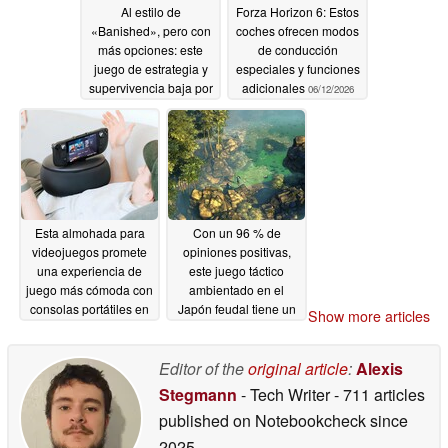
Al estilo de
Forza Horizon 6: Estos
«Banished», pero con
coches ofrecen modos
más opciones: este
de conducción
juego de estrategia y
especiales y funciones
supervivencia baja por
adicionales
06/12/2026
primera vez de los 5
dólares en Steam
06/12/2026
Esta almohada para
Con un 96 % de
videojuegos promete
opiniones positivas,
una experiencia de
este juego táctico
juego más cómoda con
ambientado en el
consolas portátiles en
Japón feudal tiene un
Show more articles
la cama, sin que se le
descuento del 90 % en
entumezcan las manos
Steam
06/12/2026
Editor of the
original article
:
Alexis
06/12/2026
Stegmann
- Tech Writer
- 711 articles
published on Notebookcheck
since
2025