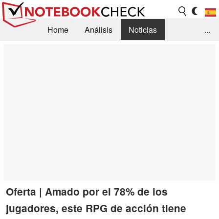
Home
Análisis
Noticias
...
FAQ/Técnica
Biblioteca
Orientación para la Compra
Busca
Contacto
Oferta | Amado por el 78% de los
jugadores, este RPG de acción tiene