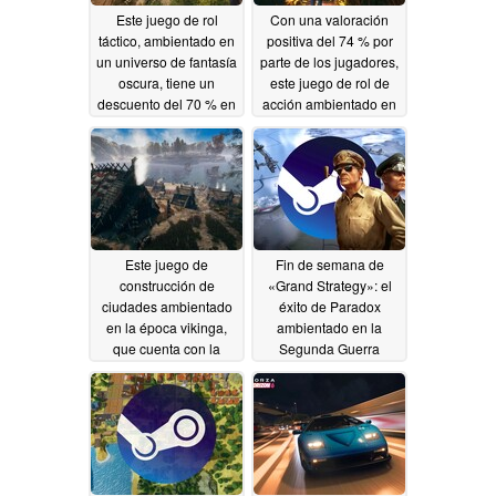
Este juego de rol
Con una valoración
táctico, ambientado en
positiva del 74 % por
un universo de fantasía
parte de los jugadores,
oscura, tiene un
este juego de rol de
descuento del 70 % en
acción ambientado en
Steam
un mundo de fantasía
06/15/2026
tiene un descuento del
85 % en Steam
06/14/2026
Este juego de
Fin de semana de
construcción de
«Grand Strategy»: el
ciudades ambientado
éxito de Paradox
en la época vikinga,
ambientado en la
que cuenta con la
Segunda Guerra
aprobación del 69 %
Mundial está
de los jugadores, tiene
disponible de forma
un descuento del 70 %
gratuita por tiempo
en Steam
limitado en Steam
06/13/2026
06/12/2026