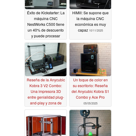
Éxito de Kickstarter: La
HiMill: Se supone que
máquina CNC
la máquina CNC
NestWorks C500 tiene
económica es muy
un 40% de descuento
capaz
10/11/2025
y puede procesar
titanio con gran
precisión
12/23/2025
Reseña de la Anycubic
Un toque de color en
Kobra 3 V2 Combo:
su escritorio: Reseña
Una impresora 3D
del Anycubic Kobra S1
entre genialidad plug-
Combo y Ace Pro
and-play y zona de
05/05/2025
construcción DIY
08/11/2025