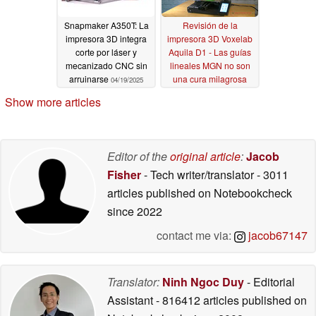
Snapmaker A350T: La
Revisión de la
impresora 3D integra
impresora 3D Voxelab
corte por láser y
Aquila D1 - Las guías
mecanizado CNC sin
lineales MGN no son
arruinarse
una cura milagrosa
04/19/2025
08/15/2023
Show more articles
Editor of the
original article
:
Jacob
Fisher
- Tech writer/translator
- 3011
articles published on Notebookcheck
since 2022
contact me via:
jacob67147
Translator:
Ninh Ngoc Duy
- Editorial
Assistant
- 816412 articles published on