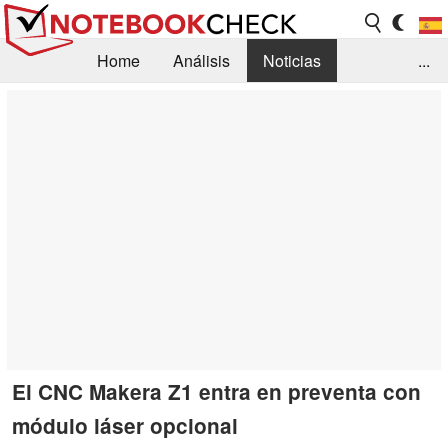
Home
Análisis
Noticias
...
FAQ/Técnica
Biblioteca
Orientación para la Compra
Busca
Contacto
El CNC Makera Z1 entra en preventa con
módulo láser opcional