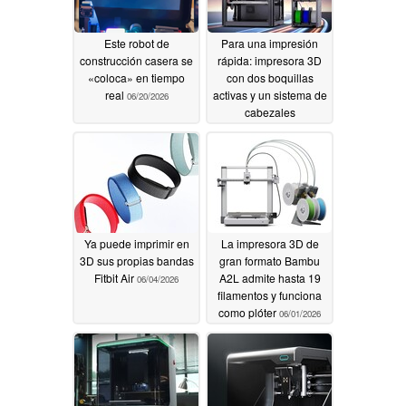
Este robot de
Para una impresión
construcción casera se
rápida: impresora 3D
«coloca» en tiempo
con dos boquillas
real
activas y un sistema de
06/20/2026
cabezales
intercambiables
06/08/2026
Ya puede imprimir en
La impresora 3D de
3D sus propias bandas
gran formato Bambu
Fitbit Air
A2L admite hasta 19
06/04/2026
filamentos y funciona
como plóter
06/01/2026