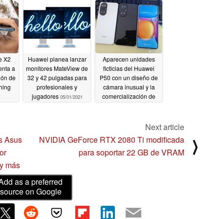
2021
05/02/2021
e X2
Huawei planea lanzar
Aparecen unidades
enta a
monitores MateView de
ficticias del Huawei
ión de
32 y 42 pulgadas para
P50 con un diseño de
hing
profesionales y
cámara inusual y la
jugadores
comercialización de
05/01/2021
HarmonyOS
04/30/2021
Next article
os Asus
NVIDIA GeForce RTX 2080 Ti modificada
⟩
or
para soportar 22 GB de VRAM
 y más
Add as a preferred
source on Google