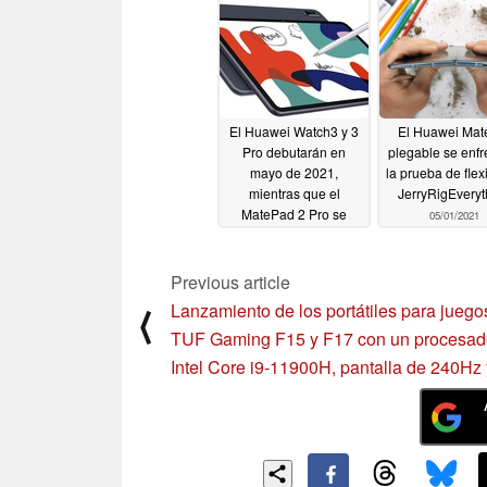
05/14/2021
El Huawei Watch3 y 3
El Huawei Mat
Pro debutarán en
plegable se enfr
mayo de 2021,
la prueba de flex
mientras que el
JerryRigEveryt
MatePad 2 Pro se
05/01/2021
lanzará en junio
05/02/2021
Previous article
Lanzamiento de los portátiles para jueg
⟨
TUF Gaming F15 y F17 con un procesad
Intel Core i9-11900H, pantalla de 240Hz