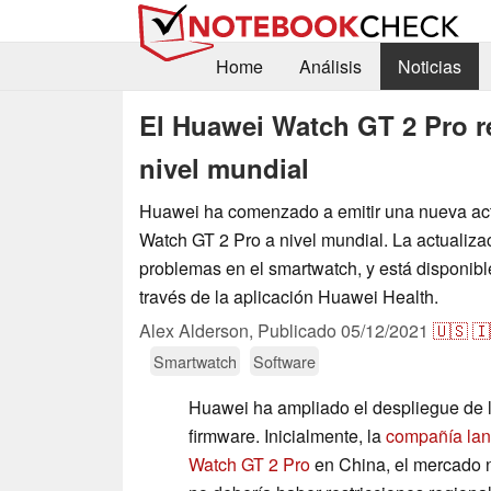
Home
Análisis
Noticias
El Huawei Watch GT 2 Pro r
nivel mundial
Huawei ha comenzado a emitir una nueva act
Watch GT 2 Pro a nivel mundial. La actualiza
problemas en el smartwatch, y está disponib
través de la aplicación Huawei Health.
Alex Alderson,
Publicado
05/12/2021
🇺🇸
🇮
Smartwatch
Software
Huawei ha ampliado el despliegue de l
firmware. Inicialmente, la
compañía lanz
Watch GT 2 Pro
en China, el mercado n