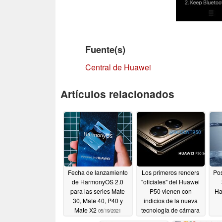
Fuente(s)
Central de Huawei
Artículos relacionados
Fecha de lanzamiento
Los primeros renders
Pos
de HarmonyOS 2.0
"oficiales" del Huawei
para las series Mate
P50 vienen con
H
30, Mate 40, P40 y
indicios de la nueva
Mate X2
tecnología de cámara
05/19/2021
ajustada a Leica