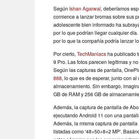
Según
Ishan Agarwal
, deberíamos es
comience a lanzar bromas sobre sus pr
adolescente bien informado ha subray
por lo que podrían llegar cualquier dí
por lo que la compañía podría lanzar l
Por cierto,
TechManiacs
ha publicado t
9 Pro. Las fotos parecen legítimas y n
Según las capturas de pantalla, OneP
888
, lo que es de esperar, junto con
almacenamiento. Sin embargo, imagina
GB de RAM y 256 GB de almacenamient
Además, la captura de pantalla de Ab
ejecutando Android 11 con una pantal
Además, la misma captura de pantalla 
listadas como '48+50+8+2 MP'. Basán