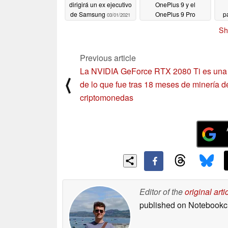
dirigirá un ex ejecutivo
OnePlus 9 y el
de Samsung
OnePlus 9 Pro
pa
03/01/2021
02/25/2021
Sh
Previous article
La NVIDIA GeForce RTX 2080 Ti es una
⟨
de lo que fue tras 18 meses de minería d
criptomonedas
Editor of the
original arti
published on Notebook