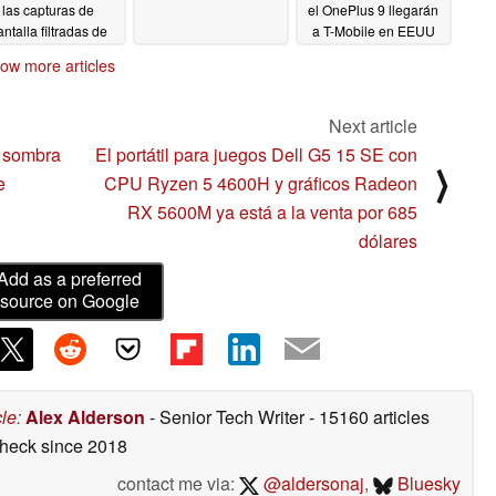
las capturas de
el OnePlus 9 llegarán
ntalla filtradas de
a T-Mobile en EEUU
AIDA64
02/20/2021
02/18/2021
ow more articles
Next article
 sombra
El portátil para juegos Dell G5 15 SE con
⟩
e
CPU Ryzen 5 4600H y gráficos Radeon
RX 5600M ya está a la venta por 685
dólares
Add as a preferred
source on Google
cle
:
Alex Alderson
- Senior Tech Writer
- 15160 articles
check
since 2018
contact me via:
@aldersonaj
,
Bluesky