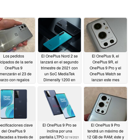
Los pedidos
El OnePlus Nord 2 se
El OnePlus 9, el
icipados de la serie
lanzará en el segundo
OnePlus 9R, el
OnePlus 9
trimestre de 2021 con
OnePlus 9 Pro y el
menzarán el 23 de
un SoC MediaTek
OnePlus Watch se
arzo con regalos
Dimensity 1200 en
lanzan este mes
atuitos; se revelan
lugar del Qualcomm
mientras OnePlus
ariantes de color,
Snapdragon 775G
insinúa la colaboración
ncluida una opción
con Hasselblad en su
03/05/2021
xclusiva en negro
primer teaser oficial
ra el OnePlus 9 Pro
03/02/2021
03/05/2021
ecificaciones clave
El OnePlus 9 Pro se
El OnePlus 9 Pro
del OnePlus 9
inclina por una
tendrá un máximo de
tacadas a través de
pantalla LTPO
12 GB de RAM; éste y
02/19/2021