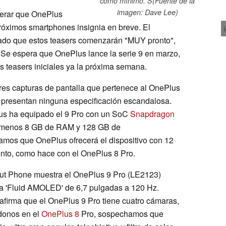
como mínimo. S(Fuente de la
imagen: Dave Lee)
perar que OnePlus
óximos smartphones insignia en breve. El
ado que estos teasers comenzarán "MUY pronto",
a. Se espera que OnePlus lance la serie 9 en marzo,
os teasers iniciales ya la próxima semana.
res capturas de pantalla que pertenece al OnePlus
o presentan ninguna especificación escandalosa.
lus ha equipado el 9 Pro con un SoC
Snapdragon
 al menos 8 GB de RAM y 128 GB de
mos que OnePlus ofrecerá el dispositivo con 12
o, como hace con el OnePlus 8 Pro.
out Phone muestra el OnePlus 9 Pro (LE2123)
la 'Fluid AMOLED' de 6,7 pulgadas a 120 Hz.
afirma que el OnePlus 9 Pro tiene cuatro cámaras,
donos en el
OnePlus 8
Pro, sospechamos que