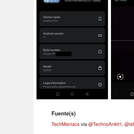
Fuente(s)
TechManiacs
vía
@TechnoAnkit1
,
@is