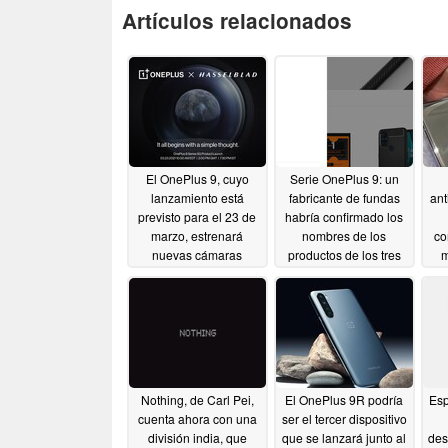
Artículos relacionados
El OnePlus 9, cuyo
Serie OnePlus 9: un
lanzamiento está
fabricante de fundas
ant
previsto para el 23 de
habría confirmado los
marzo, estrenará
nombres de los
co
nuevas cámaras
productos de los tres
m
ajustadas por
teléfonos antes de su
gr
Hasselblad en una
lanzamiento
v
03/07/2021
colaboración de 150
i
millones de dólares
e
pa
03/08/2021
Nothing, de Carl Pei,
El OnePlus 9R podría
Esp
cuenta ahora con una
ser el tercer dispositivo
división india, que
que se lanzará junto al
des