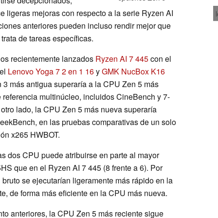
tirse decepcionados,
ce ligeras mejoras con respecto a la serie Ryzen AI
ones anteriores pueden incluso rendir mejor que
rata de tareas específicas.
 los recientemente lanzados
Ryzen AI 7 445
con el
 el
Lenovo Yoga 7 2 en 1 16
y
GMK NucBox K16
 3 más antigua superaría a la CPU Zen 5 más
e referencia multinúcleo, incluidos CineBench y 7-
or otro lado, la CPU Zen 5 más nueva superaría
eekBench, en las pruebas comparativas de un solo
ación x265 HWBOT.
las dos CPU puede atribuirse en parte al mayor
S que en el Ryzen AI 7 445 (8 frente a 6). Por
en bruto se ejecutarían ligeramente más rápido en la
te, de forma más eficiente en la CPU más nueva.
nto anteriores, la CPU Zen 5 más reciente sigue