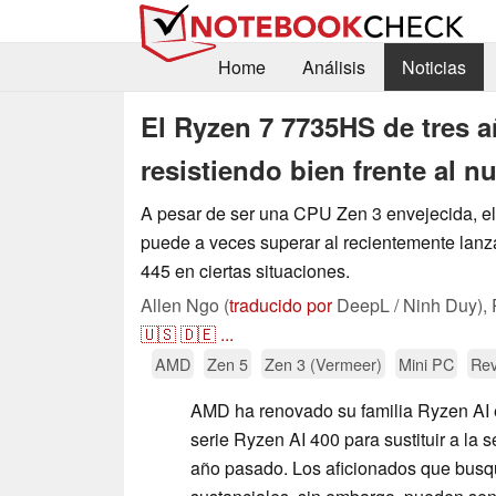
Home
Análisis
Noticias
El Ryzen 7 7735HS de tres 
resistiendo bien frente al n
A pesar de ser una CPU Zen 3 envejecida, 
puede a veces superar al recientemente lan
445 en ciertas situaciones.
Allen Ngo (
traducido por
DeepL / Ninh Duy),
🇺🇸
🇩🇪
...
AMD
Zen 5
Zen 3 (Vermeer)
Mini PC
Rev
AMD ha renovado su familia Ryzen AI 
serie Ryzen AI 400 para sustituir a la 
año pasado. Los aficionados que busq