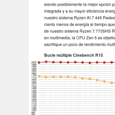
siendo posiblemente la mejor opción p
integrada y a su mayor eficiencia energ
nuestro sistema Ryzen AI 7 445 Rade
ciento menos de energía al tiempo que 
de nuestro sistema Ryzen 7 7735HS R
en multimedia, la CPU Zen 5 es objeti
sacrifique un poco de rendimiento multi
Bucle múltiple Cinebench R15
2025
1980
1935
1890
1845
1800
1755
1710
1665
1620
1575
1530
1485
1440
1395
1350
1305
1260
1215
1170
1125
1080
1035
990
945