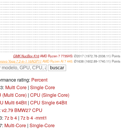
GMK NucBox K16
AMD Ryzen 7 7735HS:
Ø2017 (1972.78-2038.11) Points
novo Yoga 7 2-in-1 16AGP11
AMD Ryzen AI 7 445:
Ø1638 (1602.89-1740.11) Points
rmance rating:
Percent
23:
Multi Core
|
Single Core
(Multi Core)
|
CPU (Single Core)
 Multi 64Bit
|
CPU Single 64Bit
:
v2.79 BMW27 CPU
3:
7z b 4
|
7z b 4 -mmt1
7:
Multi-Core
|
Single-Core