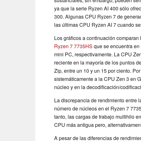
sustanciales, sin embargo, pueden sen
ya que la serie Ryzen AI 400 sólo ofre
300. Algunas CPU Ryzen 7 de generaci
las últimas CPU Ryzen AI 7 cuando se t
Los gráficos a continuación comparan
Ryzen 7 7735HS
que se encuentra en
mini PC, respectivamente. La CPU Zen
reciente en la mayoría de los puntos d
Zip, entre un 10 y un 15 por ciento. P
sistemáticamente a la CPU Zen 3 en G
núcleo y en la decodificación/codific
La discrepancia de rendimiento entre 
número de núcleos en el Ryzen 7 7735H
tanto, las cargas de trabajo multihilo 
CPU más antigua pero, alternativamen
A pesar de las diferencias de rendimie