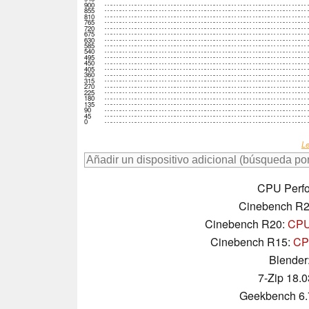
900
855
810
765
720
675
630
585
540
495
450
405
360
315
270
225
180
135
90
45
0
Le
CPU Perfo
Cinebench R
Cinebench R20:
CPU 
Cinebench R15:
CPU
Blender
7-Zip 18.0
Geekbench 6.