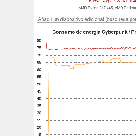
Lenovo Yoga 7 2-in-1 1
AMD Ryzen AI 7 445, AMD Radeo
Consumo de energía Cyberpunk / Pr
80
75
70
65
60
55
50
45
40
35
30
25
20
15