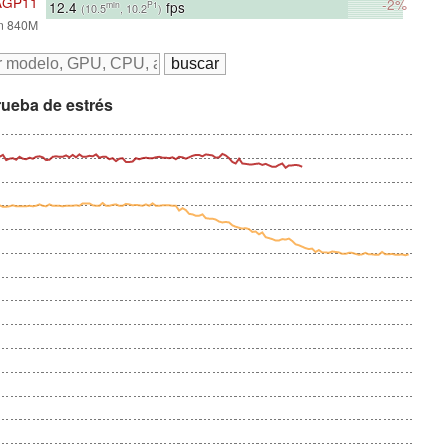
6AGP11
-2%
12.4
fps
min
P1
(10.5
, 10.2
)
n 840M
ueba de estrés