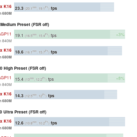
x K16
23.3
fps
min
P1
(20.1
, 19.1
)
n 680M
Medium Preset (FSR off)
6AGP11
+3%
19.1
fps
min
P1
(16.5
, 15.4
)
n 840M
x K16
18.6
fps
min
P1
(16.1
, 15.7
)
n 680M
 High Preset (FSR off)
6AGP11
+8%
15.4
fps
min
P1
(13
, 12.2
)
n 840M
x K16
14.3
fps
min
P1
(12.5
, 12
)
n 680M
 Ultra Preset (FSR off)
x K16
12.6
fps
min
P1
(10.8
, 10.2
)
n 680M