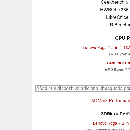
Geekbench 5.
HWBOT x265 
LibreOffice 
R Benchm
CPU P
Lenovo Yoga 7 2-in-1 1
AMD Ryzen A
GMK NucBo
AMD Ryzen 7 
3DMark Performanc
3DMark Perfo
Lenovo Yoga 7 2-i
AMD Radeon 840M, AMD Ry