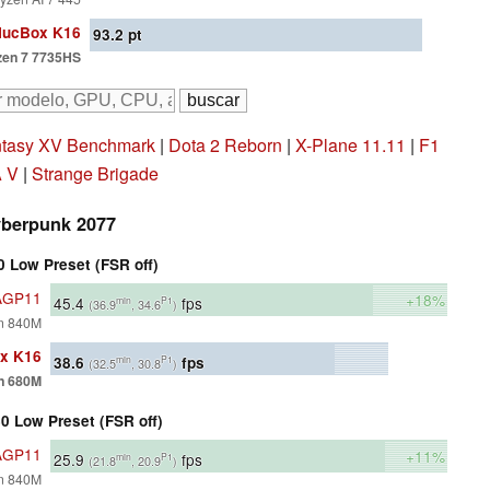
ucBox K16
93.2
pt
en 7 7735HS
ntasy XV Benchmark
|
Dota 2 Reborn
|
X-Plane 11.11
|
F1
 V
|
Strange Brigade
berpunk 2077
 Low Preset (FSR off)
6AGP11
+18%
45.4
fps
min
P1
(36.9
, 34.6
)
n 840M
x K16
38.6
fps
min
P1
(32.5
, 30.8
)
n 680M
0 Low Preset (FSR off)
6AGP11
+11%
25.9
fps
min
P1
(21.8
, 20.9
)
n 840M