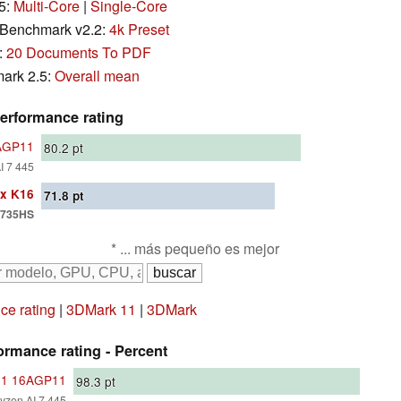
5:
Multi-Core
|
Single-Core
Benchmark v2.2:
4k Preset
:
20 Documents To PDF
ark 2.5:
Overall mean
erformance rating
6AGP11
80.2
pt
I 7 445
x K16
71.8
pt
7735HS
* ... más pequeño es mejor
e rating
|
3DMark 11
|
3DMark
rmance rating - Percent
n-1 16AGP11
98.3
pt
zen AI 7 445