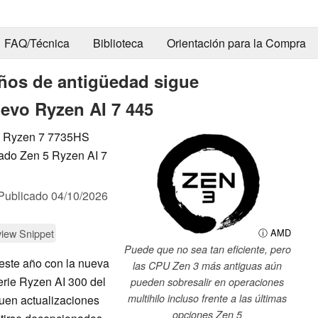
FAQ/Técnica
Biblioteca
Orientación para la Compra
años de antigüedad sigue
uevo Ryzen AI 7 445
el Ryzen 7 7735HS
zado Zen 5 Ryzen AI 7
Publicado
04/10/2026
iew Snippet
ⓘ AMD
Puede que no sea tan eficiente, pero
este año con la nueva
las CPU Zen 3 más antiguas aún
serie Ryzen AI 300 del
pueden sobresalir en operaciones
multihilo incluso frente a las últimas
uen actualizaciones
opciones Zen 5