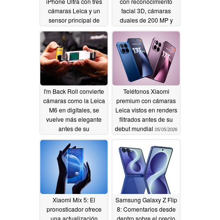
iPhone Ultra con tres
con reconocimiento
cámaras Leica y un
facial 3D, cámaras
sensor principal de
duales de 200 MP y
200MP
una enorme batería
05/28/2026
05/11/2026
I'm Back Roll convierte
Teléfonos Xiaomi
cámaras como la Leica
premium con cámaras
M6 en digitales, se
Leica vistos en renders
vuelve más elegante
filtrados antes de su
antes de su
debut mundial
05/05/2026
lanzamiento
05/06/2026
Xiaomi Mix 5: El
Samsung Galaxy Z Flip
pronosticador ofrece
8: Comentarios desde
una actualización
dentro sobre el precio