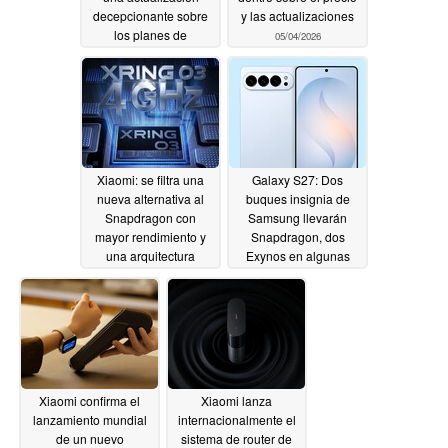
decepcionante sobre
y las actualizaciones
los planes de
05/04/2026
lanzamiento
05/04/2026
Xiaomi: se filtra una
Galaxy S27: Dos
nueva alternativa al
buques insignia de
Snapdragon con
Samsung llevarán
mayor rendimiento y
Snapdragon, dos
una arquitectura
Exynos en algunas
renovada
regiones
05/03/2026
05/03/2026
Xiaomi confirma el
Xiaomi lanza
lanzamiento mundial
internacionalmente el
de un nuevo
sistema de router de