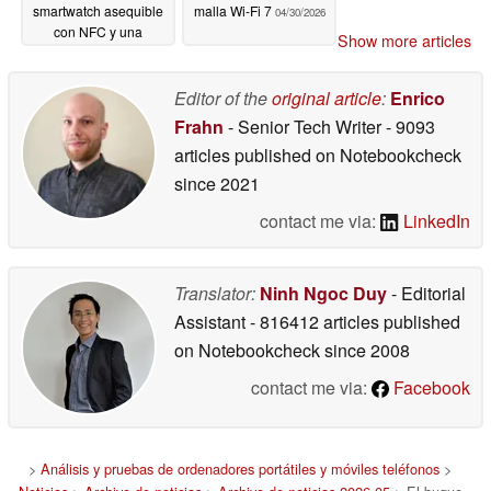
smartwatch asequible
malla Wi-Fi 7
04/30/2026
con NFC y una
Show more articles
autonomía de hasta 24
días
05/02/2026
Editor of the
original article
:
Enrico
Frahn
- Senior Tech Writer
- 9093
articles published on Notebookcheck
since 2021
contact me via:
LinkedIn
Translator:
Ninh Ngoc Duy
- Editorial
Assistant
- 816412 articles published
on Notebookcheck
since 2008
contact me via:
Facebook
>
Análisis y pruebas de ordenadores portátiles y móviles teléfonos
>