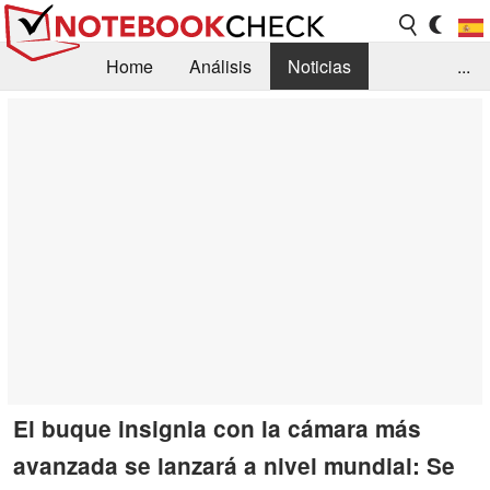
Home
Análisis
Noticias
...
FAQ/Técnica
Biblioteca
Orientación para la Compra
Busca
Contacto
El buque insignia con la cámara más
avanzada se lanzará a nivel mundial: Se