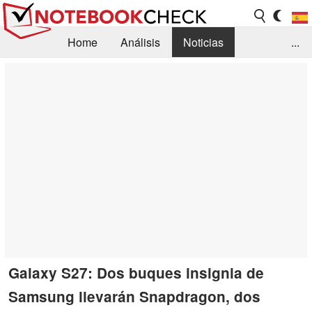
Home
Análisis
Noticias
...
FAQ/Técnica
Biblioteca
Orientación para la Compra
Busca
Contacto
Galaxy S27: Dos buques insignia de
Samsung llevarán Snapdragon, dos