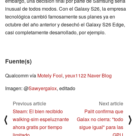
embargo, una decisión final por parte de Samsung sería
inusual de todos modos. Con el Galaxy S26, la empresa
tecnológica cambió famosamente sus planes ya en
octubre del año anterior y desechó el Galaxy S26 Edge,
casi completamente desarrollado, por ejemplo.
Fuente(s)
Qualcomm vía
Motely Fool
,
yeux1122 Naver Blog
Imagen: @
Sawyergalox
, editado
Previous article
Next article
Steam: El bien recibido
Palit confirma que
⟨
⟩
walking-sim espeluznante
Galax no cierra: "todo
ahora gratis por tiempo
sigue igual" para las
limitado
GPU