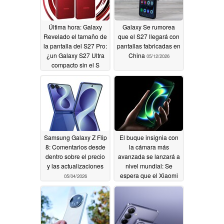
Última hora: Galaxy
Galaxy Se rumorea
Revelado el tamaño de
que el S27 llegará con
la pantalla del S27 Pro:
pantallas fabricadas en
¿un Galaxy S27 Ultra
China
05/12/2026
compacto sin el S
Pen?
05/20/2026
Samsung Galaxy Z Flip
El buque insignia con
8: Comentarios desde
la cámara más
dentro sobre el precio
avanzada se lanzará a
y las actualizaciones
nivel mundial: Se
espera que el Xiaomi
05/04/2026
Mix 5 incorpore
importantes
actualizaciones
05/04/2026