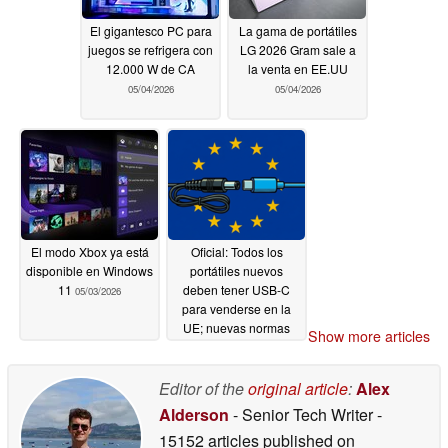
El gigantesco PC para
La gama de portátiles
juegos se refrigera con
LG 2026 Gram sale a
12.000 W de CA
la venta en EE.UU
05/04/2026
05/04/2026
El modo Xbox ya está
Oficial: Todos los
disponible en Windows
portátiles nuevos
11
deben tener USB-C
05/03/2026
para venderse en la
UE; nuevas normas
Show more articles
sobre "cargador en la
caja"; excepciones
para los portátiles de
Editor of the
original article
:
Alex
juegos
04/30/2026
Alderson
- Senior Tech Writer
-
15152 articles published on