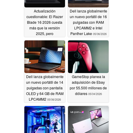
Actualización
Dell lanza globalmente
cuestionable: El Razer
un nuevo portátil de 16
Blade 16 2026 cuesta
pulgadas con RAM
más que la versión
LPCAMM2 e Intel
2025, pero
Panther Lake
05/06/2026
supuestamente es más
lento en juegos
05/21/2026
Dell lanza globalmente
GameStop planea la
un nuevo portátil de 14
adquisición de Ebay
pulgadas con pantalla
por 55.500 millones de
OLED y 64 GB de RAM
dólares
05/04/2026
LPCAMM2
05/06/2026