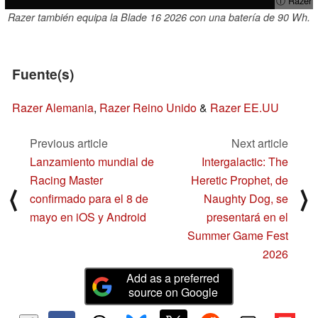
ⓘ Razer
Razer también equipa la Blade 16 2026 con una batería de 90 Wh.
Fuente(s)
Razer Alemania
,
Razer Reino Unido
&
Razer EE.UU
Previous article
Next article
Lanzamiento mundial de
Intergalactic: The
Racing Master
Heretic Prophet, de
⟨
⟩
confirmado para el 8 de
Naughty Dog, se
mayo en iOS y Android
presentará en el
Summer Game Fest
2026
Add as a preferred
source on Google