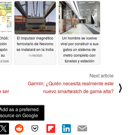
Chūō:
El impulsor magnético
Un hombre se vuelve
ación
ferroviario de Nevomo
viral por construir a sus
Japón
se instalará en la India
gatos un sistema de
a su
metro completo con
11/09/2025
túneles y estación
12/2026
08/18/2025
Next article
Garmin: ¿Quién necesita realmente este
⟩
 ser
nuevo smartwatch de gama alta?
Add as a preferred
source on Google