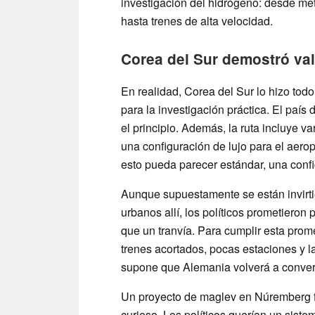
investigación del hidrógeno: desde me
hasta trenes de alta velocidad.
Corea del Sur demostró val
En realidad, Corea del Sur lo hizo todo 
para la investigación práctica. El país
el principio. Además, la ruta incluye v
una configuración de lujo para el aer
esto pueda parecer estándar, una confi
Aunque supuestamente se están invirti
urbanos allí, los políticos prometiero
que un tranvía. Para cumplir esta prome
trenes acortados, pocas estaciones y l
supone que Alemania volverá a convert
Un proyecto de maglev en Núremberg f
curioso. Los políticos querían un siste