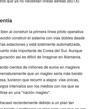
tros que ya no necesitan líneas aéreas (BuTX)
entía
bien al construir la primera línea piloto operativa
 decidió construir el sistema con vías dobles desde
arias estaciones y está totalmente automatizada,
opuerto más importante de Corea del Sur. Aunque
guración así es difícil de imaginar en Alemania.
endo cientos de millones de euros en maglevs
n prematuramente que un maglev sería más barato
sa, tuvieron que recurrir a atajos: vías únicas,
argos intervalos son los medios con los que se
irse en una "nación maglev".
racasó recientemente debido a un plan tan
ma barato y recibieron un plan para uno que no era