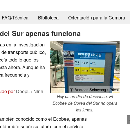
FAQ/Técnica
Biblioteca
Orientación para la Compra
del Sur apenas funciona
as en la investigación
de transporte público,
cía todo lo que los
asta ahora. Aunque ha
ca frecuencia y
ⓘ Andreas Sebayang / Privat
cido por
DeepL / Ninh
Hoy es un día de descanso. El
Ecobee de Corea del Sur no opera
los lunes.
 también conocido como el Ecobee, apenas
rtidumbre sobre su futuro -con el servicio