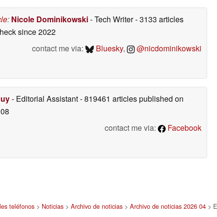
cle
:
Nicole Dominikowski
- Tech Writer
- 3133 articles
check
since 2022
contact me via:
Bluesky
,
@nicdominikowski
Duy
- Editorial Assistant
- 819461 articles published on
008
contact me via:
Facebook
les teléfonos
>
Noticias
>
Archivo de noticias
>
Archivo de noticias 2026 04
> E