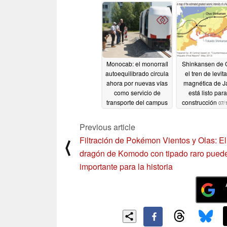
Monocab: el monorraíl
Shinkansen de 
autoequilibrado circula
el tren de levit
ahora por nuevas vías
magnética de 
como servicio de
está listo par
transporte del campus
construcción
07/
07/26/2026
Previous article
Filtración de Pokémon Vientos y Olas: El
⟨
dragón de Komodo con tipado raro puede
importante para la historia