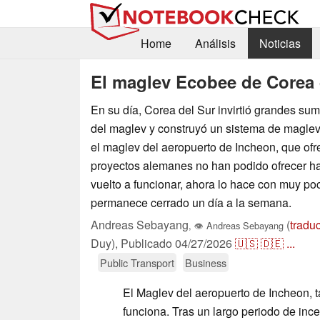
Home
Análisis
Noticias
El maglev Ecobee de Corea 
En su día, Corea del Sur invirtió grandes sum
del maglev y construyó un sistema de maglev 
el maglev del aeropuerto de Incheon, que ofre
proyectos alemanes no han podido ofrecer h
vuelto a funcionar, ahora lo hace con muy po
permanece cerrado un día a la semana.
Andreas Sebayang
(
tradu
,
👁
Andreas Sebayang
Duy),
Publicado
04/27/2026
🇺🇸
🇩🇪
...
Public Transport
Business
El Maglev del aeropuerto de Incheon,
funciona. Tras un largo periodo de ince