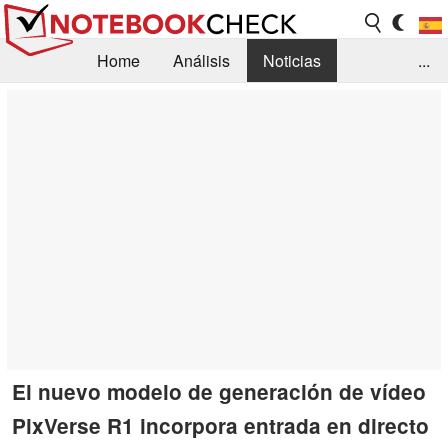
Home
Análisis
Noticias
...
FAQ/Técnica
Biblioteca
Orientación para la Compra
Busca
Contacto
El nuevo modelo de generación de vídeo
PixVerse R1 incorpora entrada en directo