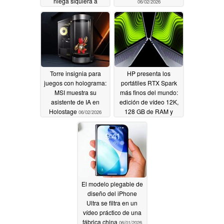
niega siquiera a
06/02/2026
intentarlo
06/04/2026
Torre insignia para
HP presenta los
juegos con holograma:
portátiles RTX Spark
MSI muestra su
más finos del mundo:
asistente de IA en
edición de vídeo 12K,
Holostage
128 GB de RAM y
06/02/2026
batería para todo el día
06/01/2026
El modelo plegable de
diseño del iPhone
Ultra se filtra en un
vídeo práctico de una
fábrica china
06/01/2026