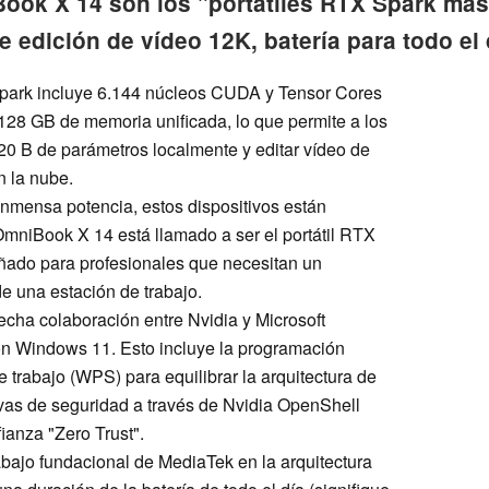
ook X 14 son los "portátiles RTX Spark má
edición de vídeo 12K, batería para todo el 
Spark incluye 6.144 núcleos CUDA y Tensor Cores
128 GB de memoria unificada, lo que permite a los
0 B de parámetros localmente y editar vídeo de
n la nube.
inmensa potencia, estos dispositivos están
 OmniBook X 14 está llamado a ser el portátil RTX
ado para profesionales que necesitan un
de una estación de trabajo.
cha colaboración entre Nvidia y Microsoft
con Windows 11. Esto incluye la programación
e trabajo (WPS) para equilibrar la arquitectura de
vas de seguridad a través de Nvidia OpenShell
ianza "Zero Trust".
rabajo fundacional de MediaTek en la arquitectura