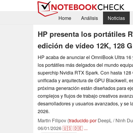
Home
Análisis
Noticias
HP presenta los portátiles
edición de vídeo 12K, 128 G
HP acaba de anunciar el OmniBook Ultra 16 
los portátiles más delgados del mundo equip
superchip Nvidia RTX Spark. Con hasta 128
unificada y arquitectura de GPU Blackwell, e
próxima generación están diseñados para eje
complejos y flujos de trabajo creativos avan
desarrolladores y usuarios avanzados, y se l
2026.
Martin Filipov (
traducido por
DeepL / Ninh Du
06/01/2026
🇺🇸
🇩🇪
...