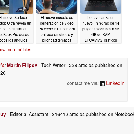
El nuevo Surface
El nuevo modelo de
Lenovo lanza un
top Ultra revela un
generación de vídeo
nuevo ThinkPad de 14
diseño similar al
PixVerse R1 incorpora
pulgadas con hasta 96
acBook Pro desde
entrada en directo y
GB de RAM
todos los ángulos
prioridad temática
LPCAMM2, gráficos
Nvidia y conectividad
06/02/2026
06/02/2026
ow more articles
celular
06/02/2026
cle
:
Martin Filipov
- Tech Writer
- 228 articles published on
026
contact me via:
LinkedIn
Duy
- Editorial Assistant
- 816412 articles published on Notebo