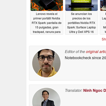
Lenovo revela el
Se anuncian los
primer portátil Nvidia
precios de los
Lap
RTX Spark: pantalla de
portátiles Nvidia RTX
15 pulgadas, gran
Spark: Surface Laptop
M
trackpad, ranura para
Ultra y Dell XPS 16
tarjeta SD
rivalizarán con el
06/03/2026
Sh
MacBook Pro
06/03/2026
Editor of the
original arti
Notebookcheck
since 2
Translator:
Ninh Ngoc 