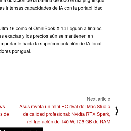
 duración de la batería de todo el día (signifique
 las intensas capacidades de IA con la portabilidad
.
ltra 16 como el OmniBook X 14 lleguen a finales
es exactas y los precios aún se mantienen en
 importante hacia la supercomputación de IA local
dores por igual.
Next article
ows
Asus revela un mini PC rival del Mac Studio
⟩
os de
de calidad profesional: Nvidia RTX Spark,
refrigeración de 140 W, 128 GB de RAM