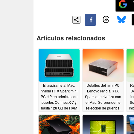
Artículos relacionados
El aspirante al Mac:
Detalles del mini PC
Re
Nvidia RTX Spark mini
Lenovo Nvidia RTX
De
PC HP en primicia con
Spark que rivaliza con
in
puertos ConnectX-7 y
el Mac: Sorprendente
Se
hasta 128 GB de RAM
selección de puertos,
ini
hasta 128 GB de RAM
G
06/08/2026
06/08/2026