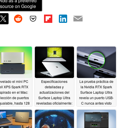
Add as a preferred
source on Google
velado el mini PC
Especificaciones
La prueba práctica de
ll XPS Spark RTX
detalladas y
la Nvidia RTX Spark
spirado en el Mac:
actualizaciones del
Surface Laptop Ultra
lección de puertos
Surface Laptop Ultra
revela un puerto USB-
gualable, hasta 128
reveladas oficialmente:
C nunca antes visto
B de RAM
¿Un MacBook Pro con
06/08/2026
06/03/2026
Windows 11?
06/04/2026