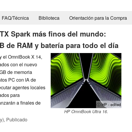
FAQ/Técnica
Biblioteca
Orientación para la Compra
 RTX Spark más finos del mundo:
B de RAM y batería para todo el día
y el OmniBook X 14,
ados con el nuevo
 GB de memoria
stos PC con IA de
cutar agentes locales
zados para
anzarán a finales de
ⓘ HP - edited
HP OmniBook Ultra 16.
y),
Publicado