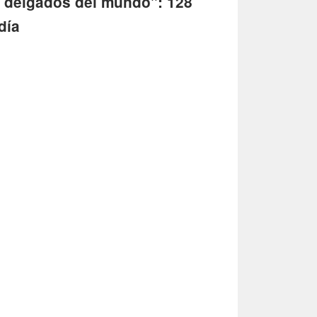
s delgados del mundo": 128
día