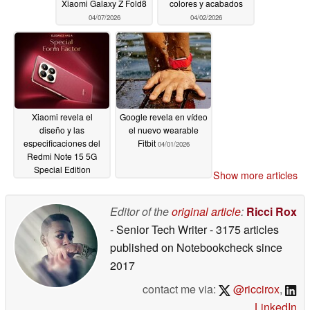
Xiaomi Galaxy Z Fold8
colores y acabados
04/07/2026
04/02/2026
Xiaomi revela el
Google revela en vídeo
diseño y las
el nuevo wearable
especificaciones del
Fitbit
04/01/2026
Redmi Note 15 5G
Special Edition
Show more articles
04/01/2026
Editor of the
original article
:
Ricci Rox
- Senior Tech Writer
- 3175 articles
published on Notebookcheck
since
2017
contact me via:
@riccirox
,
LinkedIn