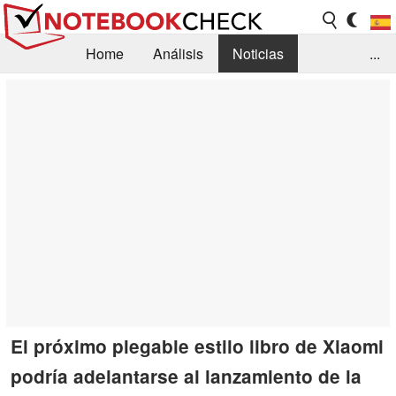
Home
Análisis
Noticias
...
FAQ/Técnica
Biblioteca
Orientación para la Compra
Busca
Contacto
El próximo plegable estilo libro de Xiaomi
podría adelantarse al lanzamiento de la