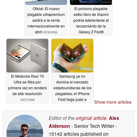
Oficial: El nuevo
El próximo plegable
plegable ultrapremium
estilo libro de Xiaomi
saldrá a la venta
podría adelantarse al
internacionalmente en
lanzamiento de la
abril
Galaxy Z Fold8
03/30/2026
03/29/2026
El Motorola Razr 70
Samsung ya no
Ultra se filtra por
domina el mercado
primera vez en renders
estadounidense de los
de alta resolución
plegables; el iPhone
Fold llega justo a
03/27/2026
Show more articles
tiempo
03/27/2026
Editor of the
original article
:
Alex
Alderson
- Senior Tech Writer
-
15142 articles published on