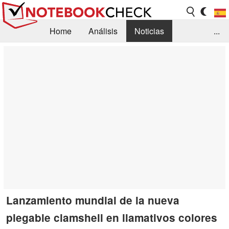
Home
Análisis
Noticias
...
FAQ/Técnica
Biblioteca
Orientación para la Compra
Busca
Contacto
Lanzamiento mundial de la nueva
plegable clamshell en llamativos colores