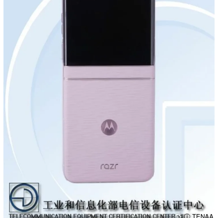
ⓘ TENAA