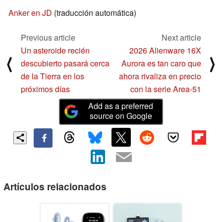
Anker en JD
(traducción automática)
Previous article
Next article
Un asteroide recién
2026 Alienware 16X
⟨
⟩
descubierto pasará cerca
Aurora es tan caro que
de la Tierra en los
ahora rivaliza en precio
próximos días
con la serie Area-51
Add as a preferred
source on Google
Artículos relacionados