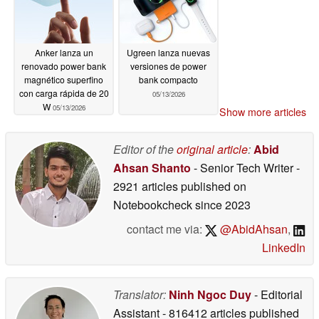
Anker lanza un
Ugreen lanza nuevas
renovado power bank
versiones de power
magnético superfino
bank compacto
con carga rápida de 20
05/13/2026
W
05/13/2026
Show more articles
Editor of the
original article
:
Abid
Ahsan Shanto
- Senior Tech Writer
-
2921 articles published on
Notebookcheck
since 2023
contact me via:
@AbidAhsan
,
LinkedIn
Translator:
Ninh Ngoc Duy
- Editorial
Assistant
- 816412 articles published