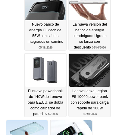
Nuevo banco de
La nueva versión del
energía Cuktech de
banco de energía
55W con cables
ultradelgado Ugreen
integrados en camino
se lanza con
descuento
05/18/2026
05/16/2026
El nuevo power bank
Lenovo lanza Legion
de 140W de Lenovo
P5 10000 power bank
para EE.UU. se dobla
con soporte para carga
como cargador de
rápida de 100W
pared
05/14/2026
05/13/2026