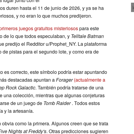
á lugar junto con el
 duren hasta el 11 de junio de 2026, y ya se ha
eriosos, y no eran lo que muchos predijeron.
primeros juegos gratuitos misteriosos
para este
ho de lo que todos especulaban, y
Telltale Batman
que predijo el Redditor u/Prophet_NY. La plataforma
 de pistas para el segundo lote, y como era de
sto es correcto, este símbolo podría estar apuntando
s más destacadas apuntan a
Forager
(actualmente a
p Rock Galactic
. También podría tratarse de una
e una colección, mientras que algunas conjeturas
tarse de un juego de
Tomb Raider
. Todos estos
a y la artesanía.
n obvia como la primera. Algunos creen que se trata
Five Nights at Freddy's
. Otras predicciones sugieren