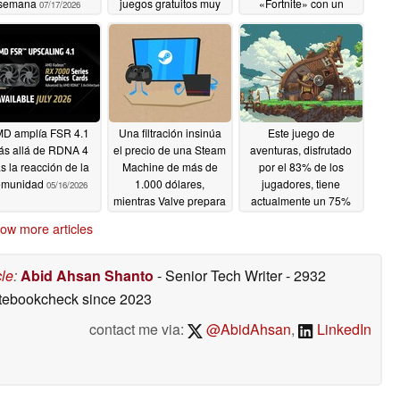
semana
juegos gratuitos muy
«Fortnite» con un
07/17/2026
bien valorados
antiguo empleado de
la empresa
07/10/2026
07/10/2026
D amplía FSR 4.1
Una filtración insinúa
Este juego de
s allá de RDNA 4
el precio de una Steam
aventuras, disfrutado
as la reacción de la
Machine de más de
por el 83% de los
omunidad
1.000 dólares,
jugadores, tiene
05/16/2026
mientras Valve prepara
actualmente un 75%
paquetes para la fecha
de descuento en
ow more articles
de lanzamiento
Steam
05/16/2026
05/16/2026
cle
:
Abid Ahsan Shanto
- Senior Tech Writer
- 2932
otebookcheck
since 2023
contact me via:
@AbidAhsan
,
LinkedIn