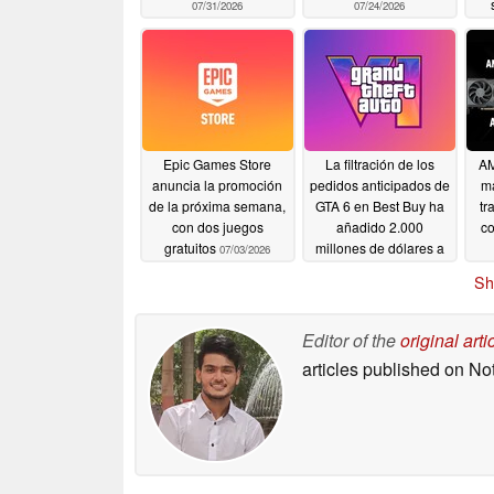
07/31/2026
07/24/2026
Epic Games Store
La filtración de los
AM
anuncia la promoción
pedidos anticipados de
má
de la próxima semana,
GTA 6 en Best Buy ha
tr
con dos juegos
añadido 2.000
c
gratuitos
millones de dólares a
07/03/2026
la valoración del editor
Sh
de la noche a la
mañana
05/16/2026
Editor of the
original arti
articles published on N