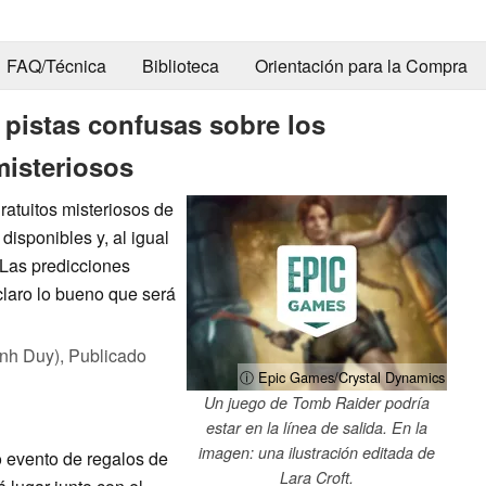
FAQ/Técnica
Biblioteca
Orientación para la Compra
pistas confusas sobre los
misteriosos
ratuitos misteriosos de
isponibles y, al igual
. Las predicciones
claro lo bueno que será
nh Duy),
Publicado
ⓘ Epic Games/Crystal Dynamics
Un juego de Tomb Raider podría
estar en la línea de salida. En la
imagen: una ilustración editada de
 evento de regalos de
Lara Croft.