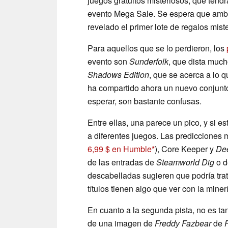
juegos gratuitos misteriosos, que tendr
evento Mega Sale. Se espera que ambos
revelado el primer lote de regalos mist
Para aquellos que se lo perdieron, los
evento son
Sunderfolk
, que dista muc
Shadows Edition
, que se acerca a lo 
ha compartido ahora un nuevo conjunto
esperar, son bastante confusas.
Entre ellas, una parece un pico, y si e
a diferentes juegos. Las prediccione
6,99 $ en Humble
), Core Keeper y
Dee
de las entradas de
Steamworld Dig
o d
descabelladas sugieren que podría tra
títulos tienen algo que ver con la minerí
En cuanto a la segunda pista, no es ta
de una imagen de
Freddy Fazbear
de