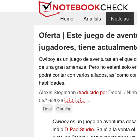
Home
Análisis
Noticias
Oferta | Este juego de avent
jugadores, tiene actualmen
Owlboy es un juego de aventuras en el que 
de una gran amenaza. Pero no estará solo en
podrá contar con varios aliados, así como co
habilidades.
Alexis Stegmann (
traducido por
DeepL / Ninh
05/16/2026
🇺🇸
🇩🇪
...
Deal
Gaming
Owlboy
es un juego de aventuras desar
indie
D-Pad Studio
. Salió a la venta e