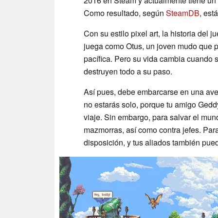
2016 en Steam y actualmente tiene un
Como resultado, según
SteamDB
, est
Con su estilo pixel art, la historia del 
juega como Otus, un joven mudo que p
pacífica. Pero su vida cambia cuando 
destruyen todo a su paso.
Así pues, debe embarcarse en una ave
no estarás solo, porque tu amigo Geddy
viaje. Sin embargo, para salvar el mun
mazmorras, así como contra jefes. Para 
disposición, y tus aliados también pue