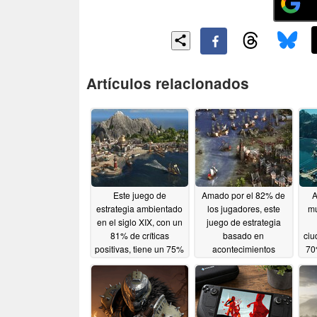
Artículos relacionados
Este juego de
Amado por el 82% de
A
estrategia ambientado
los jugadores, este
mu
en el siglo XIX, con un
juego de estrategia
81% de críticas
basado en
ciu
positivas, tiene un 75%
acontecimientos
70
de descuento en
históricos tiene un 66%
Steam
de descuento en
de
05/19/2026
Steam
05/18/2026