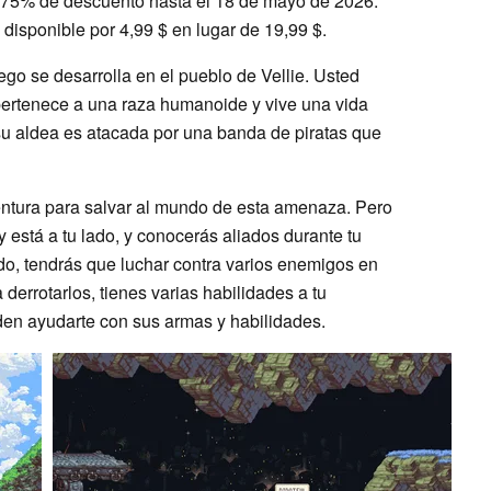
 75% de descuento hasta el 18 de mayo de 2026.
á disponible por 4,99 $ en lugar de 19,99 $.
juego se desarrolla en el pueblo de Vellie. Usted
ertenece a una raza humanoide y vive una vida
su aldea es atacada por una banda de piratas que
ntura para salvar al mundo de esta amenaza. Pero
 está a tu lado, y conocerás aliados durante tu
do, tendrás que luchar contra varios enemigos en
derrotarlos, tienes varias habilidades a tu
den ayudarte con sus armas y habilidades.