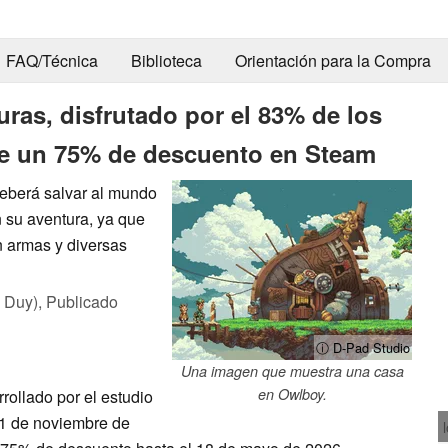
FAQ/Técnica
Biblioteca
Orientación para la Compra
uras, disfrutado por el 83% de los
te un 75% de descuento en Steam
deberá salvar al mundo
 su aventura, ya que
n armas y diversas
 Duy),
Publicado
ⓘ D-Pad Studio
Una imagen que muestra una casa
en Owlboy.
rollado por el estudio
l 1 de noviembre de