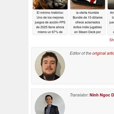
El mínimo histórico:
la oferta Humble
Am
Uno de los mejores
Bundle de 10 dólares
l
juegos de acción-FPS
ofrece aclamados
jue
de 2025 tiene ahora
éxitos indie jugables
mismo un 67% de
en Steam Deck por
descuento en Steam
valor de más de 190
Sal
Sh
dólares al por menor
75
05/14/2026
05/14/2026
Editor of the
original arti
Translator:
Ninh Ngoc 