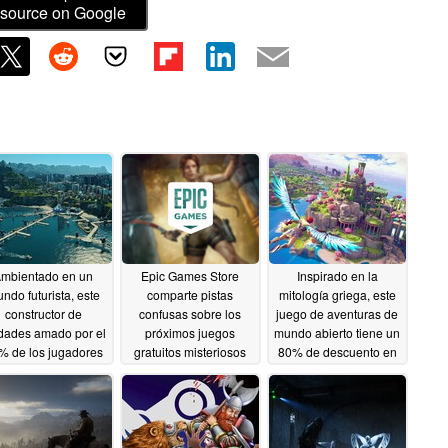
source on Google
mbientado en un
Epic Games Store
Inspirado en la
ndo futurista, este
comparte pistas
mitología griega, este
constructor de
confusas sobre los
juego de aventuras de
dades amado por el
próximos juegos
mundo abierto tiene un
% de los jugadores
gratuitos misteriosos
80% de descuento en
tiene un 85% de
Steam
05/16/2026
05/15/2026
scuento en Steam
05/17/2026