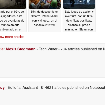
ado por el 92% de
85% de descuento en
Este juego de acción y
os jugadores, este
Steam: Hotline Miami
aventura, con un 86%
go de aventuras de
con vikingos... en el
de críticas positivas,
mundo abierto
espacio
alcanza su precio
05/13/2026
ambientado en el
mínimo en Steam con
vaje Oeste tiene un
un 60% de descuento
ow more articles
% de descuento en
05/13/2026
Steam
05/14/2026
cle
:
Alexis Stegmann
- Tech Writer
- 704 articles published on
Duy
- Editorial Assistant
- 814621 articles published on Notebo