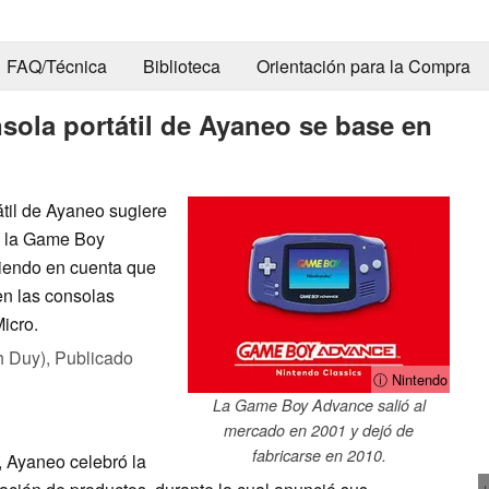
FAQ/Técnica
Biblioteca
Orientación para la Compra
sola portátil de Ayaneo se base en
til de Ayaneo sugiere
e la Game Boy
niendo en cuenta que
en las consolas
icro.
h Duy),
Publicado
ⓘ Nintendo
La Game Boy Advance salió al
mercado en 2001 y dejó de
fabricarse en 2010.
, Ayaneo celebró la