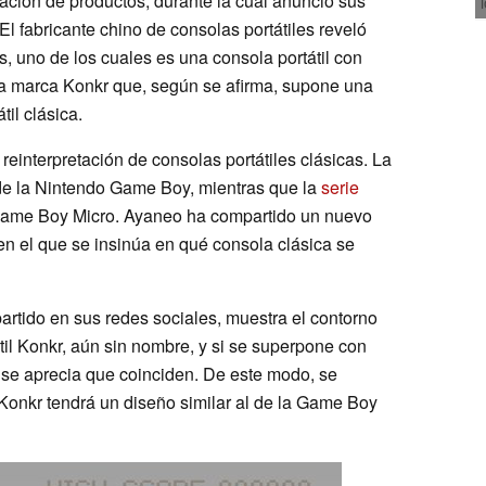
ción de productos, durante la cual anunció sus
l fabricante chino de consolas portátiles reveló
, uno de los cuales es una consola portátil con
 la marca Konkr que, según se afirma, supone una
til clásica.
reinterpretación de consolas portátiles clásicas. La
e la Nintendo Game Boy, mientras que la
serie
Game Boy Micro. Ayaneo ha compartido un nuevo
en el que se insinúa en qué consola clásica se
rtido en sus redes sociales, muestra el contorno
átil Konkr, aún sin nombre, y si se superpone con
e aprecia que coinciden. De este modo, se
 Konkr tendrá un diseño similar al de la Game Boy