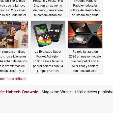
sta un 110 % más
Pocket 5 y Pocket Flip
«Paddle Paddle
pida que la Lenovo
2 sufren un aumento
Paddle» critica la
gion Go 2, y eso es
de precio, pero ahora
política de reembolsos
o lo segundo mejor
se comercializan con
de Steam alegando
ue tiene.
más memoria RAM
que se está abusando
07/10/2026
de ella
07/09/2026
07/09/2026
i siquiera un disco
La Evercade Super
Retroid lanzará en
ico»: los aficionados
Pocket Activision
2026 un nuevo modelo
TA echan de menos
Edition sale a la venta
que competirá con el
s lanzamientos en
por 69 dólares con 34
AYN Thor y contará
ormato físico… y la
juegos
con dos pantallas
07/08/2026
antigua Rockstar
07/05/2026
ow more articles
07/08/2026
cle
:
Habeeb Onawole
- Magazine Writer
- 1589 articles publis