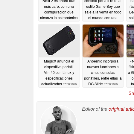
Next 2 es ahora aún
consola portátil retro al
ha
más caro, con una
estilo Game Boy que
rá
configuración que
sale a la venta en todo
Le
alcanza la astronómica
el mundo con una
sol
cifra de 5.300 dólares.
pantalla más grande y
q
una mayor autonomía
07/21/2026
de la batería
07/11/2026
MagicX anuncia el
Anbernic incorpora
«N
dispositivo portátil
nuevas funciones a
fís
Mini40 con Linux y
cinco consolas
a G
especificaciones
portátiles, entre ellas la
lo
actualizadas
RG Slide
f
07/08/2026
07/08/2026
Sh
Editor of the
original arti