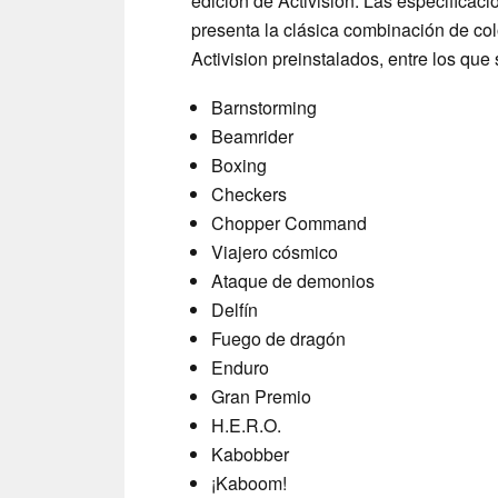
edición de Activision. Las especificac
presenta la clásica combinación de col
Activision preinstalados, entre los que 
Barnstorming
Beamrider
Boxing
Checkers
Chopper Command
Viajero cósmico
Ataque de demonios
Delfín
Fuego de dragón
Enduro
Gran Premio
H.E.R.O.
Kabobber
¡Kaboom!