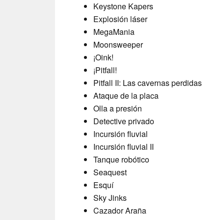
Keystone Kapers
Explosión láser
MegaMania
Moonsweeper
¡Oink!
¡Pitfall!
Pitfall II: Las cavernas perdidas
Ataque de la placa
Olla a presión
Detective privado
Incursión fluvial
Incursión fluvial II
Tanque robótico
Seaquest
Esquí
Sky Jinks
Cazador Araña