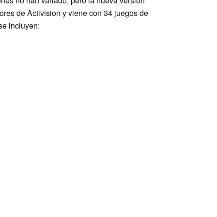
iones no han variado, pero la nueva versión
ores de Activision y viene con 34 juegos de
se incluyen: