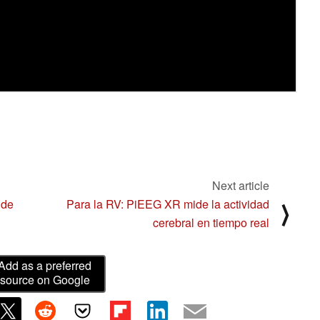
Next article
 de
Para la RV: PiEEG XR mide la actividad
⟩
cerebral en tiempo real
Add as a preferred
source on Google