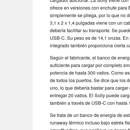
cargador adicional. La Solly viene con
ofrece en versiones con enchufe para 
simplemente se pliega, por lo que no de
3,1 x 2 x 1,4 pulgadas viene con un c
debería facilitar su transporte. Se pued
USB-C. Su peso es de 14,1 onzas. En 
integrado también proporciona cierta c
Según el fabricante, el banco de ener
suficiente para cargar por completo s
potencia de hasta 300 vatios. Como es h
de todos los puertos. Se dice que los
uno, lo que debería bastar para carga
entregar 20 vatios. El Solly puede carg
también a través de USB-C con hasta 1
Se trata de un banco de energía de est
runaway térmico incluso bajo estrés f