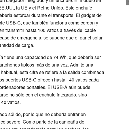
 un cargador integrado y un enchufe. El modelo se
EE.UU., la UE y el Reino Unido. Este enchufe
bería estorbar durante el transporte. El gadget de
able USB-C, que también funciona como cordón y
en transmitir hasta 100 vatios a través del cable
caso de emergencia, se supone que el panel solar
antidad de carga.
gía tiene una capacidad de 74 Wh, que debería ser
martphones típicos más de una vez. Admite una
abitual, esta cifra se refiere a la salida combinada
 dos puertos USB-C ofrecen hasta 140 vatios cada
r ordenadores portátiles. El USB-A aún puede
arse no sólo con el enchufe integrado, sino
40 vatios.
ado sólido, por lo que no debería entrar en
ísico severo. Como parte de la campaña de