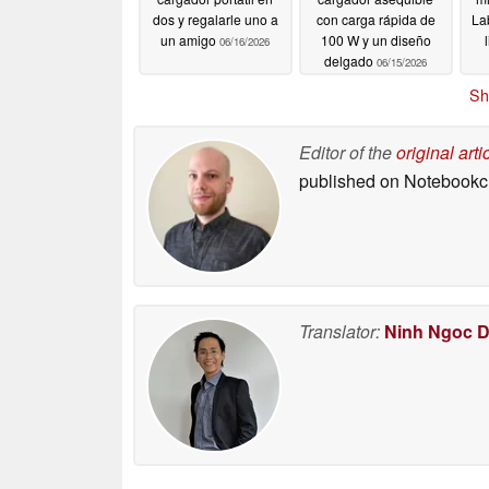
dos y regalarle uno a
con carga rápida de
La
un amigo
100 W y un diseño
06/16/2026
delgado
06/15/2026
Sh
Editor of the
original arti
published on Notebook
Translator:
Ninh Ngoc 