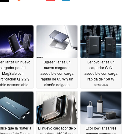
sen lanza un nuevo
Ugreen lanza un
Lenovo lanza un
cargador portátil
nuevo cargador
cargador GaN
MagSafe con
asequible con carga
asequible con carga
rtificación Qi 2.2 y
rápida de 65 W y un
rápida de 150 W
able desmontable
diseño delgado
06/16/2026
07/02/2026
06/20/2026
dice que la "batería
El nuevo cargador de 5
EcoFlow lanza tres
lagrosa" de Donut
puertos y 160 W con
nuevos bancos de