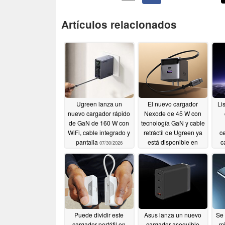
Artículos relacionados
Ugreen lanza un
El nuevo cargador
Li
nuevo cargador rápido
Nexode de 45 W con
de GaN de 160 W con
tecnología GaN y cable
WiFi, cable integrado y
retráctil de Ugreen ya
ce
pantalla
está disponible en
c
07/30/2026
Costco
07/08/2026
Puede dividir este
Asus lanza un nuevo
Se 
cargador portátil en
cargador asequible
mi