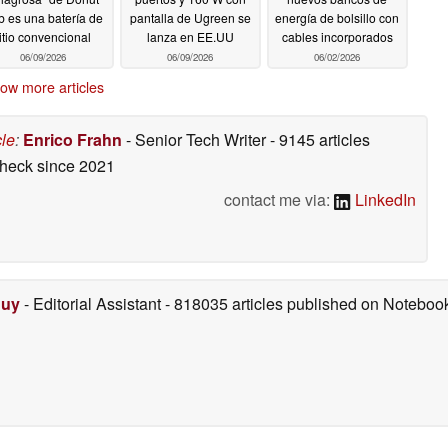
b es una batería de
pantalla de Ugreen se
energía de bolsillo con
litio convencional
lanza en EE.UU
cables incorporados
06/09/2026
06/09/2026
06/02/2026
ow more articles
cle
:
Enrico Frahn
- Senior Tech Writer
- 9145 articles
check
since 2021
contact me via:
LinkedIn
Duy
- Editorial Assistant
- 818035 articles published on Notebo