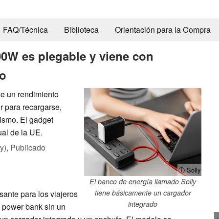
FAQ/Técnica
Biblioteca
Orientación para la Compra
00W es plegable y viene con
do
ce un rendimiento
r para recargarse,
ismo. El gadget
ual de la UE.
y),
Publicado
ⓘ Solly
El banco de energía llamado Solly
tiene básicamente un cargador
ante para los viajeros
integrado
n power bank sin un