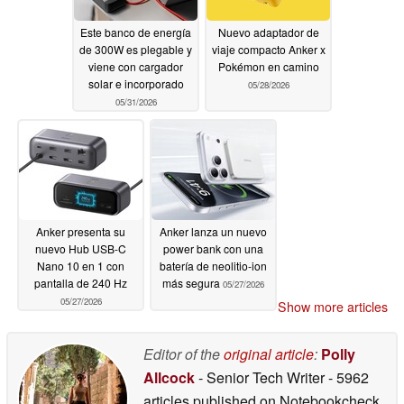
Este banco de energía
Nuevo adaptador de
de 300W es plegable y
viaje compacto Anker x
viene con cargador
Pokémon en camino
solar e incorporado
05/28/2026
05/31/2026
Anker presenta su
Anker lanza un nuevo
nuevo Hub USB-C
power bank con una
Nano 10 en 1 con
batería de neolitio-ion
pantalla de 240 Hz
más segura
05/27/2026
05/27/2026
Show more articles
Editor of the
original article
:
Polly
Allcock
- Senior Tech Writer
- 5962
articles published on Notebookcheck