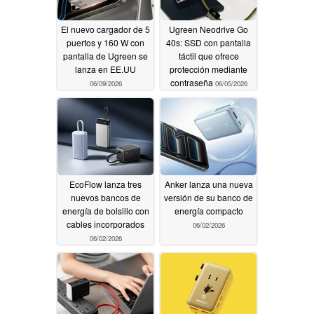
El nuevo cargador de 5
Ugreen Neodrive Go
puertos y 160 W con
40s: SSD con pantalla
pantalla de Ugreen se
táctil que ofrece
lanza en EE.UU
protección mediante
contraseña
06/09/2026
06/05/2026
EcoFlow lanza tres
Anker lanza una nueva
nuevos bancos de
versión de su banco de
energía de bolsillo con
energía compacto
cables incorporados
06/02/2026
06/02/2026