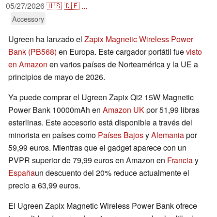
05/27/2026
🇺🇸
🇩🇪
...
Accessory
Ugreen ha lanzado el
Zapix Magnetic Wireless Power
Bank (PB568)
en Europa. Este cargador portátil fue
visto
en Amazon
en varios países de Norteamérica y la UE a
principios de mayo de 2026.
Ya puede comprar el Ugreen Zapix Qi2 15W Magnetic
Power Bank 10000mAh en
Amazon UK
por 51,99 libras
esterlinas. Este accesorio está disponible a través del
minorista en países como
Países Bajos
y
Alemania
por
59,99 euros. Mientras que el gadget aparece con un
PVPR superior de 79,99 euros en Amazon en
Francia
y
España
un descuento del 20% reduce actualmente el
precio a 63,99 euros.
El Ugreen Zapix Magnetic Wireless Power Bank ofrece