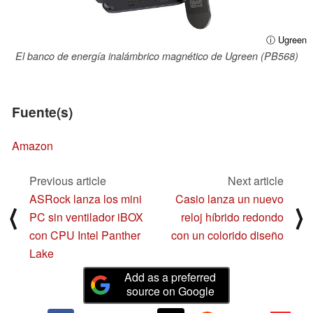
ⓘ Ugreen
El banco de energía inalámbrico magnético de Ugreen (PB568)
Fuente(s)
Amazon
Previous article
Next article
ASRock lanza los mini
Casio lanza un nuevo
⟨
⟩
PC sin ventilador iBOX
reloj híbrido redondo
con CPU Intel Panther
con un colorido diseño
Lake
Add as a preferred
source on Google