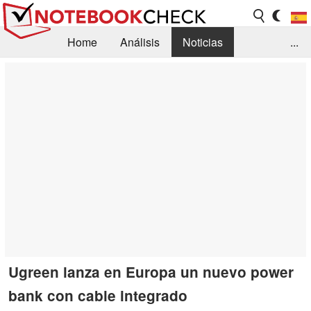
Home
Análisis
Noticias
...
FAQ/Técnica
Biblioteca
Orientación para la Compra
Busca
Contacto
Ugreen lanza en Europa un nuevo power
bank con cable integrado