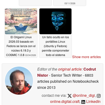
03/11/2026
El Origami Linux
Un fallo oculto en los
2026.03 basado en
portátiles Linux
Fedora se lanza con el
(Ubuntu y Fedora)
núcleo 6.19.3 y
permite comprometer
COSMIC 1.0.8
todo el sistema
03/04/2026
Show more articles
07/05/2025
Editor of the
original article
:
Codrut
Nistor
- Senior Tech Writer
- 6803
articles published on Notebookcheck
since 2013
contact me via:
@online_digi
,
online.digital.craft
,
LinkedIn