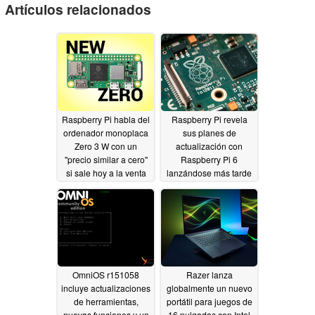
Artículos relacionados
Raspberry Pi habla del
Raspberry Pi revela
ordenador monoplaca
sus planes de
Zero 3 W con un
actualización con
"precio similar a cero"
Raspberry Pi 6
si sale hoy a la venta
lanzándose más tarde
de lo esperado
05/28/2026
05/27/2026
OmniOS r151058
Razer lanza
incluye actualizaciones
globalmente un nuevo
de herramientas,
portátil para juegos de
nuevas funciones y un
16 pulgadas con Intel