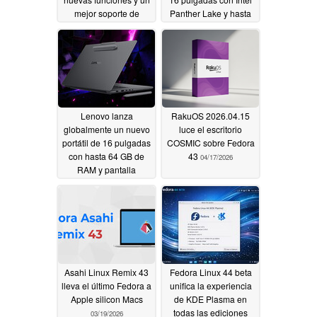
mejor soporte de
Panther Lake y hasta
hardware
64 GB de RAM
05/05/2026
05/03/2026
Lenovo lanza
RakuOS 2026.04.15
globalmente un nuevo
luce el escritorio
portátil de 16 pulgadas
COSMIC sobre Fedora
con hasta 64 GB de
43
04/17/2026
RAM y pantalla
Tandem OLED de 120
Hz
04/30/2026
Asahi Linux Remix 43
Fedora Linux 44 beta
lleva el último Fedora a
unifica la experiencia
Apple silicon Macs
de KDE Plasma en
todas las ediciones
03/19/2026