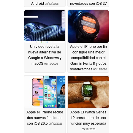
Android
novedades con iOS 27
05/13/2026
05/13/2026
Un vídeo revela la
Apple el iPhone por fin
nueva alternativa de
consigue una mejor
Google a Windows y
compatibilidad con el
macOS
Garmin Fenix 8 y otros
05/12/2026
smartwatches
05/12/2026
Apple el iPhone recibe
Apple El Watch Series
dos nuevas funciones
12 prescindirá de una
con iOS 26.5
función muy esperada
05/12/2026
05/12/2026