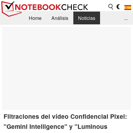
Home
Análisis
Noticias
...
FAQ/Técnica
Biblioteca
Orientación para la Compra
Busca
Contacto
Filtraciones del vídeo Confidencial Pixel:
"Gemini Intelligence" y "Luminous