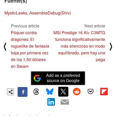
Fuente(s)
MysticLeaks
,
AssembleDebug(Shiv)
Previous article
Next article
Póquer contra
MSI Prestige 16 AI+ C3MTG
dragones: El
funciona significativamente
⟨
⟩
roguelike de fantasía
más silencioso en modo
baja por primera vez
equilibrado, pero hay una
de los 1,50 dólares
pega
en Steam
Add as a preferred
source on Google