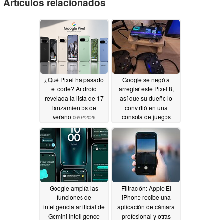
Artículos relacionados
¿Qué Pixel ha pasado
Google se negó a
el corte? Android
arreglar este Pixel 8,
revelada la lista de 17
así que su dueño lo
lanzamientos de
convirtió en una
verano
consola de juegos
06/02/2026
retro
05/21/2026
Google amplía las
Filtración: Apple El
funciones de
iPhone recibe una
inteligencia artificial de
aplicación de cámara
Gemini Intelligence
profesional y otras