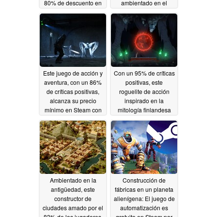
80% de descuento en
ambientado en el
Steam
Salvaje Oeste tiene un
05/15/2026
75% de descuento en
Steam
05/14/2026
Este juego de acción y
Con un 95% de críticas
aventura, con un 86%
positivas, este
de críticas positivas,
roguelite de acción
alcanza su precio
inspirado en la
mínimo en Steam con
mitología finlandesa
un 60% de descuento
tiene un 60% de
descuento en Steam
05/13/2026
05/10/2026
Ambientado en la
Construcción de
antigüedad, este
fábricas en un planeta
constructor de
alienígena: El juego de
ciudades amado por el
automatización es
83% de los jugadores,
gratuito en Steam por