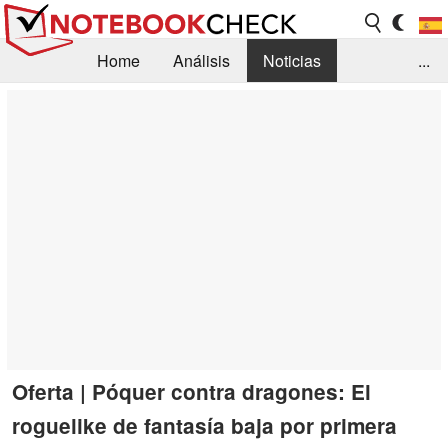
Home
Análisis
Noticias
...
FAQ/Técnica
Biblioteca
Orientación para la Compra
Busca
Contacto
Oferta | Póquer contra dragones: El
roguelike de fantasía baja por primera