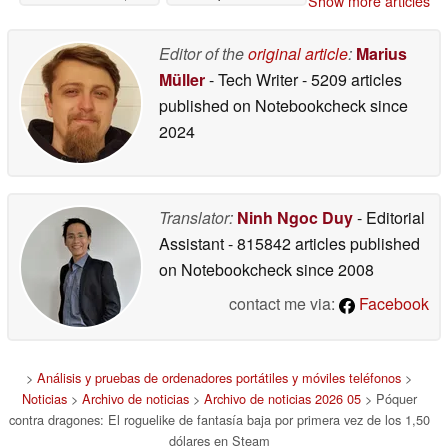
Show more articles
contra de la filtración
Subnautica" a pesar de
de Rockstar
los desafíos
05/07/2026
05/07/2026
Editor of the
original article
:
Marius
Müller
- Tech Writer
- 5209 articles
published on Notebookcheck
since
2024
Translator:
Ninh Ngoc Duy
- Editorial
Assistant
- 815842 articles published
on Notebookcheck
since 2008
contact me via:
Facebook
>
Análisis y pruebas de ordenadores portátiles y móviles teléfonos
>
Noticias
>
Archivo de noticias
>
Archivo de noticias 2026 05
> Póquer
contra dragones: El roguelike de fantasía baja por primera vez de los 1,50
dólares en Steam