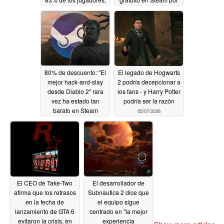
tiene un 50% de
tiempo limitado
descuento en Steam
05/08/2026
05/09/2026
80% de descuento: "El
El legado de Hogwarts
mejor hack-and-slay
2 podría decepcionar a
desde Diablo 2" rara
los fans - y Harry Potter
vez ha estado tan
podría ser la razón
barato en Steam
05/07/2026
05/08/2026
El CEO de Take-Two
El desarrollador de
afirma que los retrasos
Subnautica 2 dice que
en la fecha de
el equipo sigue
lanzamiento de GTA 6
centrado en "la mejor
evitaron la crisis, en
experiencia