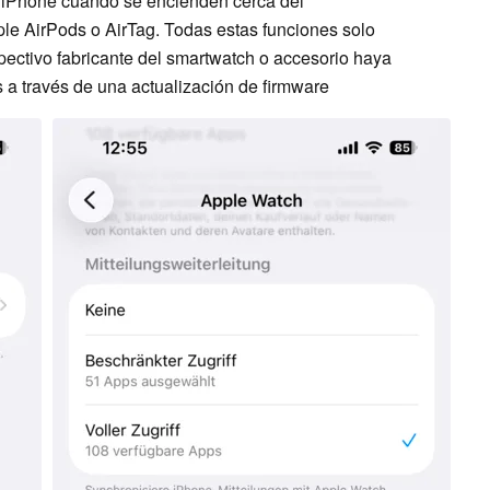
 iPhone cuando se encienden cerca del
e AirPods o AirTag. Todas estas funciones solo
pectivo fabricante del smartwatch o accesorio haya
 a través de una actualización de firmware