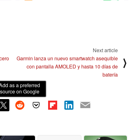
Next article
 cero
Garmin lanza un nuevo smartwatch asequible
⟩
con pantalla AMOLED y hasta 10 días de
batería
Add as a preferred
source on Google