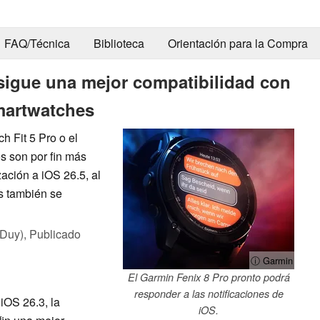
FAQ/Técnica
Biblioteca
Orientación para la Compra
nsigue una mejor compatibilidad con
smartwatches
h Fit 5 Pro o el
s son por fin más
ación a iOS 26.5, al
s también se
 Duy),
Publicado
ⓘ Garmin
El Garmin Fenix 8 Pro pronto podrá
responder a las notificaciones de
iOS 26.3, la
iOS.