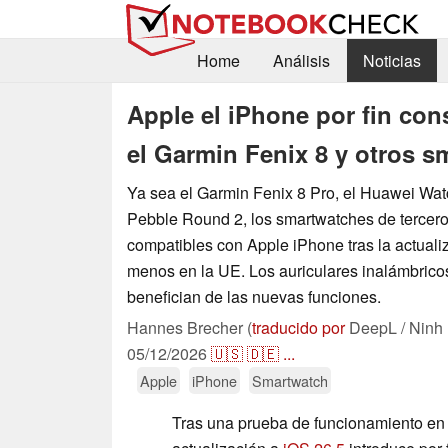
Home
Análisis
Noticias
Apple el iPhone por fin co
el Garmin Fenix 8 y otros 
Ya sea el Garmin Fenix 8 Pro, el Huawei Watc
Pebble Round 2, los smartwatches de tercero
compatibles con Apple iPhone tras la actualiz
menos en la UE. Los auriculares inalámbrico
benefician de las nuevas funciones.
Hannes Brecher (
traducido por
DeepL / Ninh
05/12/2026
🇺🇸
🇩🇪
...
Apple
iPhone
Smartwatch
Tras una prueba de funcionamiento en 