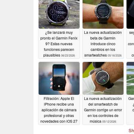
¿Se lanzará muy
La nueva actualización
seg
pronto el Garmin Fenix
beta de Garmin
9? Estas nuevas
introduce cinco
con
funciones parecen
cambios en los
plausibles
smartwatches
c
06/23/2026
05/16/2026
Filtración: Apple El
La nueva actualización
Gar
iPhone recibe una
del smartwatch de
aplicación de cámara
Garmin corrige un error
profesional y otras
en los controles de
novedades con iOS 27
música
05/12/2026
05/13/2026
Sh