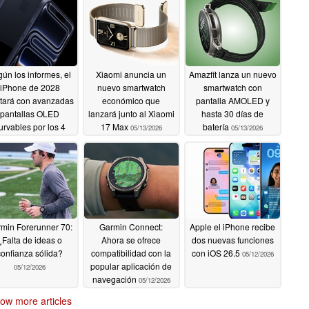
ún los informes, el
Xiaomi anuncia un
Amazfit lanza un nuevo
iPhone de 2028
nuevo smartwatch
smartwatch con
tará con avanzadas
económico que
pantalla AMOLED y
pantallas OLED
lanzará junto al Xiaomi
hasta 30 días de
urvables por los 4
17 Max
batería
05/13/2026
05/13/2026
lados
05/14/2026
min Forerunner 70:
Garmin Connect:
Apple el iPhone recibe
¿Falta de ideas o
Ahora se ofrece
dos nuevas funciones
confianza sólida?
compatibilidad con la
con iOS 26.5
05/12/2026
popular aplicación de
05/12/2026
navegación
05/12/2026
ow more articles